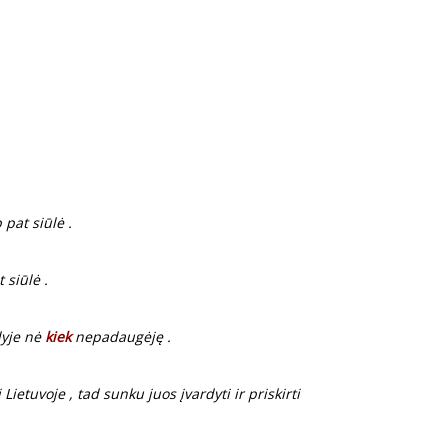
 pat siūlė .
 siūlė .
lyje nė
kiek
nepadaugėję .
ietuvoje , tad sunku juos įvardyti ir priskirti