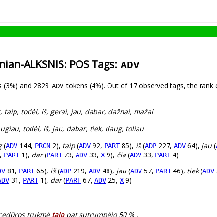
anian-ALKSNIS: POS Tags:
ADV
s (3%) and 2828
tokens (4%). Out of 17 observed tags, the rank
ADV
, taip, todėl, iš, gerai, jau, dabar, dažnai, mažai
augiau, todėl, iš, jau, dabar, tiek, daug, toliau
g
(
144,
2),
taip
(
92,
85),
iš
(
227,
64),
jau
(
ADV
PRON
ADV
PART
ADP
ADV
,
1),
dar
(
73,
33,
9),
čia
(
33,
4)
PART
PART
ADV
X
ADV
PART
81,
65),
iš
(
219,
48),
jau
(
57,
46),
tiek
(
DV
PART
ADP
ADV
ADV
PART
ADV
31,
1),
dar
(
67,
25,
9)
ADV
PART
PART
ADV
X
rocedūros trukmė
taip
pat sutrumpėjo 50 % .