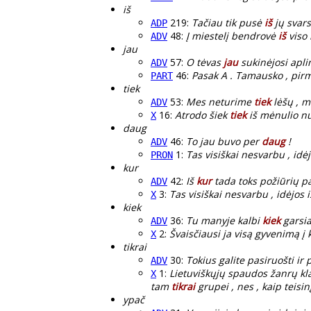
iš
219:
Tačiau tik pusė
iš
jų svars
ADP
48:
Į miestelį bendrovė
iš
viso 
ADV
jau
57:
O tėvas
jau
sukinėjosi aplin
ADV
46:
Pasak A . Tamausko , pir
PART
tiek
53:
Mes neturime
tiek
lėšų , m
ADV
16:
Atrodo šiek
tiek
iš mėnulio nu
X
daug
46:
To jau buvo per
daug
!
ADV
1:
Tas visiškai nesvarbu , idė
PRON
kur
42:
Iš
kur
tada toks požiūrių p
ADV
3:
Tas visiškai nesvarbu , idėjos
X
kiek
36:
Tu manyje kalbi
kiek
garsia
ADV
2:
Švaisčiausi ja visą gyvenimą į 
X
tikrai
30:
Tokius galite pasiruošti ir 
ADV
1:
Lietuviškųjų spaudos žanrų klas
X
tam
tikrai
grupei , nes , kaip teisin
ypač