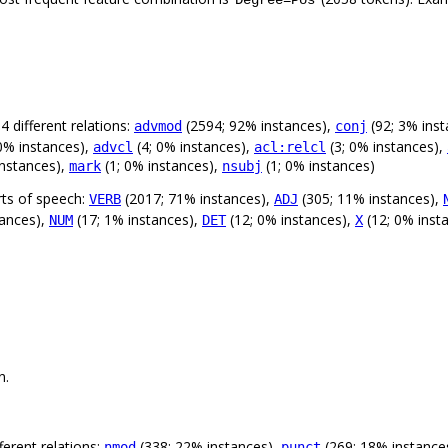
 different relations:
(2594; 92% instances),
(92; 3% ins
advmod
conj
0% instances),
(4; 0% instances),
(3; 0% instances),
advcl
acl:relcl
instances),
(1; 0% instances),
(1; 0% instances)
mark
nsubj
rts of speech:
(2017; 71% instances),
(305; 11% instances),
VERB
ADJ
tances),
(17; 1% instances),
(12; 0% instances),
(12; 0% inst
NUM
DET
X
n.
erent relations:
(338; 22% instances),
(269; 18% instance
nmod
punct