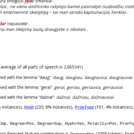
 yra smogusi
ypač
smarkiai .
tatos , ne vieno amžininko rašytojo baimė pasirodyti nuobodžiu int
 entertaininti skaitytoją – tai man atrodo kapituliacijos ženklas .
dar
nepasiekė .
a man tikėjimą tautų draugyste ir idealais .
 average of all parts of speech is 2.065341).
ved with the lemma “daug”:
daug, daugiau, daugiausia, daugiausiai
.
ved with the lemma “gerai”:
gerai, geriau, geriausia, geriausiai
.
ved with the lemma “dažnai”:
dažnai, dažniau, dažniausiai
.
 instances),
(233; 8% instances),
(101; 4% instances)
Hyph
PronType
,
,
,
,
,
Cmp
Degree=Pos
Degree=Sup
Hyph=Yes
Polarity=Pos
PronT
ost frequent feature combination is
(2058 tokens). Exa
Degree=Pos