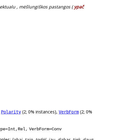
elektualu , mėšlungiškos pastangos (
ypač
,
(2; 0% instances),
(2; 0%
Polarity
VerbForm
,
ype=Int,Rel
VerbForm=Conv
mples:
labai, taip, todėl, jau, dabar, tiek, daug,