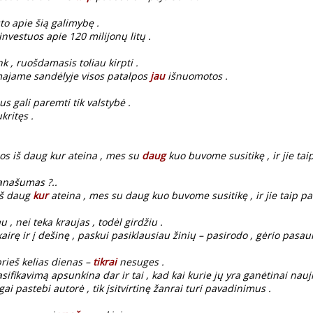
to apie šią galimybę .
investuos apie 120 milijonų litų .
k , ruošdamasis toliau kirpti .
majame sandėlyje visos patalpos
jau
išnuomotos .
us gali paremti tik valstybė .
kritęs .
jos iš daug kur ateina , mes su
daug
kuo buvome susitikę , ir jie taip
anašumas ?..
 iš daug
kur
ateina , mes su daug kuo buvome susitikę , ir jie taip pat
u , nei teka kraujas , todėl girdžiu .
kairę ir į dešinę , paskui pasiklausiau žinių – pasirodo , gėrio pasau
prieš kelias dienas –
tikrai
nesuges .
ifikavimą apsunkina dar ir tai , kad kai kurie jų yra ganėtinai nauji L
gai pastebi autorė , tik įsitvirtinę žanrai turi pavadinimus .