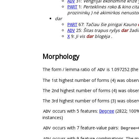
31:
Vengrijai ekonominė krizė
ADV
1:
Perteklinės roko & kino ci
PART
prozininkų ) nė akimirkos nenustoti
dar
67:
Tačiau šie pinigai Kauno
PART
25:
Šitas trapus ryšys
dar
žadin
ADV
9:
Ji vis
dar
blogėja .
X
Morphology
The form / lemma ratio of
is 1.097252 (the
ADV
The 1st highest number of forms (4) was obser
The 2nd highest number of forms (4) was obser
The 3rd highest number of forms (3) was obser
occurs with 5 features:
(2822; 100%
Degree
ADV
instances)
occurs with 7 feature-value pairs:
ADV
Degree=
occurs with 9 feature combinations. The m
ADV