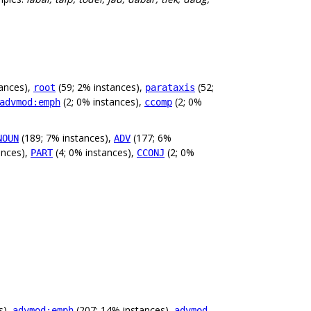
tances),
(59; 2% instances),
(52;
root
parataxis
(2; 0% instances),
(2; 0%
advmod:emph
ccomp
(189; 7% instances),
(177; 6%
NOUN
ADV
ances),
(4; 0% instances),
(2; 0%
PART
CCONJ
s),
(207; 14% instances),
advmod:emph
advmod