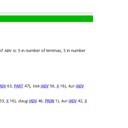
 of
is: 5 in number of lemmas, 5 in number
ADV
63,
47),
tiek
(
56,
16),
kur
(
ADV
PART
ADV
X
ADV
53,
16),
daug
(
46,
1),
kur
(
42,
X
ADV
PRON
ADV
X