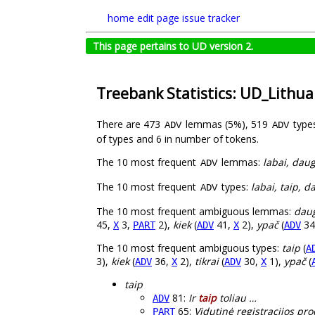
home
edit page
issue tracker
This page pertains to UD version 2.
Treebank Statistics: UD_Lithu
There are 473
lemmas (5%), 519
type
ADV
ADV
of types and 6 in number of tokens.
The 10 most frequent
lemmas:
labai, daug
ADV
The 10 most frequent
types:
labai, taip, d
ADV
The 10 most frequent ambiguous lemmas:
dau
45,
3,
2),
kiek
(
41,
2),
ypač
(
34
X
PART
ADV
X
ADV
The 10 most frequent ambiguous types:
taip
(
A
3),
kiek
(
36,
2),
tikrai
(
30,
1),
ypač
(
ADV
X
ADV
X
taip
81:
Ir
taip
toliau …
ADV
65:
Vidutinė registracijos p
PART