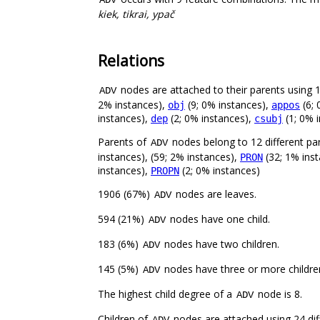
kiek, tikrai, ypač
Relations
nodes are attached to their parents using 14
ADV
2% instances),
(9; 0% instances),
(6; 
obj
appos
instances),
(2; 0% instances),
(1; 0% 
dep
csubj
Parents of
nodes belong to 12 different pa
ADV
instances), (59; 2% instances),
(32; 1% ins
PRON
instances),
(2; 0% instances)
PROPN
1906 (67%)
nodes are leaves.
ADV
594 (21%)
nodes have one child.
ADV
183 (6%)
nodes have two children.
ADV
145 (5%)
nodes have three or more childre
ADV
The highest child degree of a
node is 8.
ADV
Children of
nodes are attached using 24 diff