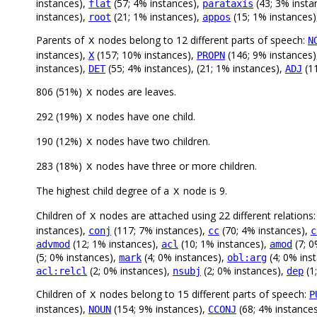
instances),
(57; 4% instances),
(43; 3% insta
flat
parataxis
instances),
(21; 1% instances),
(15; 1% instances
root
appos
Parents of
nodes belong to 12 different parts of speech:
N
X
instances),
(157; 10% instances),
(146; 9% instances
X
PROPN
instances),
(55; 4% instances), (21; 1% instances),
(11
DET
ADJ
806 (51%)
nodes are leaves.
X
292 (19%)
nodes have one child.
X
190 (12%)
nodes have two children.
X
283 (18%)
nodes have three or more children.
X
The highest child degree of a
node is 9.
X
Children of
nodes are attached using 22 different relations
X
instances),
(117; 7% instances),
(70; 4% instances),
conj
cc
c
(12; 1% instances),
(10; 1% instances),
(7; 0
advmod
acl
amod
(5; 0% instances),
(4; 0% instances),
(4; 0% ins
mark
obl:arg
(2; 0% instances),
(2; 0% instances),
(1
acl:relcl
nsubj
dep
Children of
nodes belong to 15 different parts of speech:
P
X
instances),
(154; 9% instances),
(68; 4% instance
NOUN
CCONJ