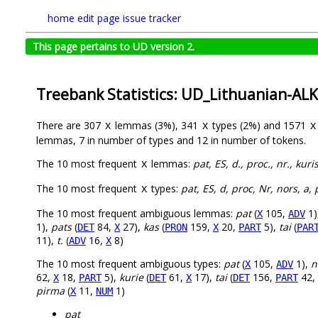
home
edit page
issue tracker
This page pertains to UD version 2.
Treebank Statistics: UD_Lithuanian-AL
There are 307
lemmas (3%), 341
types (2%) and 1571
X
X
X
lemmas, 7 in number of types and 12 in number of tokens.
The 10 most frequent
lemmas:
pat, ES, d., proc., nr., kuris
X
The 10 most frequent
types:
pat, ES, d, proc, Nr, nors, a, p
X
The 10 most frequent ambiguous lemmas:
pat
(
105,
1)
X
ADV
1),
pats
(
84,
27),
kas
(
159,
20,
5),
tai
(
DET
X
PRON
X
PART
PAR
11),
t.
(
16,
8)
ADV
X
The 10 most frequent ambiguous types:
pat
(
105,
1),
n
X
ADV
62,
18,
5),
kurie
(
61,
17),
tai
(
156,
42,
X
PART
DET
X
DET
PART
pirma
(
11,
1)
X
NUM
pat