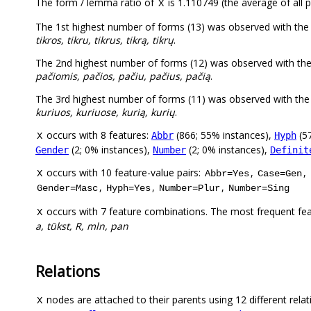
The form / lemma ratio of
is 1.110749 (the average of all p
X
The 1st highest number of forms (13) was observed with the
tikros, tikru, tikrus, tikrą, tikrų
.
The 2nd highest number of forms (12) was observed with th
pačiomis, pačios, pačiu, pačius, pačią
.
The 3rd highest number of forms (11) was observed with the
kuriuos, kuriuose, kurią, kurių
.
occurs with 8 features:
(866; 55% instances),
(57
Abbr
Hyph
X
(2; 0% instances),
(2; 0% instances),
Gender
Number
Definit
occurs with 10 feature-value pairs:
,
,
X
Abbr=Yes
Case=Gen
,
,
,
Gender=Masc
Hyph=Yes
Number=Plur
Number=Sing
occurs with 7 feature combinations. The most frequent fe
X
a, tūkst, R, mln, pan
Relations
nodes are attached to their parents using 12 different relat
X