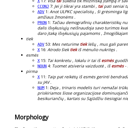
17:
Visa
tai
sukelia tik milžinišką įtampą ir sav
X
7:
Jei ji tikrai yra stambi ,
tai
pati seniai t
CCONJ
1:
Anot ULPKC specialistų , ši grėsminga l
ADV
amžiaus žmonėms .
1:
Tačiau demografinių charakteristikų nus
PRON
dalis išvykusiųjų neišnaudoja savo turimos kvali
daro įtaką išvykusiųjų pajamoms , žmogiškajam ka
tiek
53:
Mes neturime
tiek
lėšų , mus gali paremt
ADV
16:
Atrodo šiek
tiek
iš mėnulio nukritęs .
X
esmės
15:
Tai konkretu , lokalu ir tai iš
esmės
guodži
X
4:
Tuomet atsiveria vaizduotė , iš
esmės
- 
NOUN
pirma
11:
Taip pat reikėtų iš esmės gerinti bendrad
X
su JAV .
1:
Deja , trinaris modelis turi nemažai trū
NUM
priskiriamos šiose organizacijose dominuojanči
besikuriančių , kartais su Sąjūdžiu tiesiogiai ni
Morphology