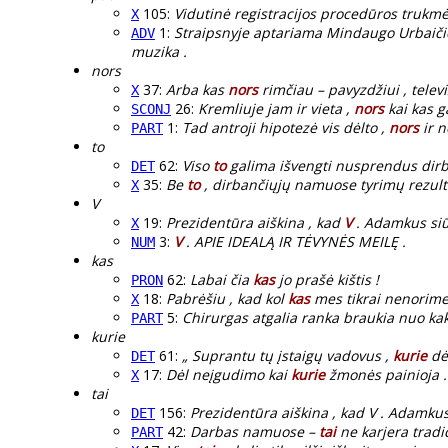
105:
Vidutinė registracijos procedūros trukm
X
1:
Straipsnyje aptariama Mindaugo Urbaiči
ADV
muzika .
nors
37:
Arba kas
nors
rimčiau – pavyzdžiui , televi
X
26:
Kremliuje jam ir vieta ,
nors
kai kas g
SCONJ
1:
Tad antroji hipotezė vis dėlto ,
nors
ir n
PART
to
62:
Viso
to
galima išvengti nusprendus dirb
DET
35:
Be
to
, dirbančiųjų namuose tyrimų rezulta
X
V
19:
Prezidentūra aiškina , kad
V
. Adamkus siūl
X
3:
V
. APIE IDEALĄ IR TĖVYNĖS MEILĘ .
NUM
kas
62:
Labai čia
kas
jo prašė kištis !
PRON
18:
Pabrėšiu , kad kol
kas
mes tikrai nenorime e
X
5:
Chirurgas atgalia ranka braukia nuo kak
PART
kurie
61:
„ Suprantu tų įstaigų vadovus ,
kurie
dėk
DET
17:
Dėl neįgudimo kai
kurie
žmonės painioja .
X
tai
156:
Prezidentūra aiškina , kad V . Adamku
DET
42:
Darbas namuose –
tai
ne karjera tradi
PART