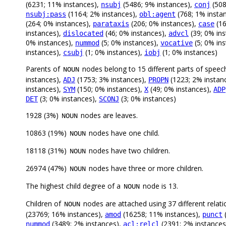
(6231; 11% instances),
(5486; 9% instances),
(508
nsubj
conj
(1164; 2% instances),
(768; 1% insta
nsubj:pass
obl:agent
(264; 0% instances),
(206; 0% instances),
(16
parataxis
case
instances),
(46; 0% instances),
(39; 0% in
dislocated
advcl
0% instances),
(5; 0% instances),
(5; 0% in
nummod
vocative
instances),
(1; 0% instances),
(1; 0% instances)
csubj
iobj
Parents of
nodes belong to 15 different parts of speec
NOUN
instances),
(1753; 3% instances),
(1223; 2% instan
ADJ
PROPN
instances),
(150; 0% instances),
(49; 0% instances),
SYM
X
ADP
(3; 0% instances),
(3; 0% instances)
DET
SCONJ
1928 (3%)
nodes are leaves.
NOUN
10863 (19%)
nodes have one child.
NOUN
18118 (31%)
nodes have two children.
NOUN
26974 (47%)
nodes have three or more children.
NOUN
The highest child degree of a
node is 13.
NOUN
Children of
nodes are attached using 37 different relati
NOUN
(23769; 16% instances),
(16258; 11% instances),
(
amod
punct
(3489; 2% instances),
(2391; 2% instances
nummod
acl:relcl