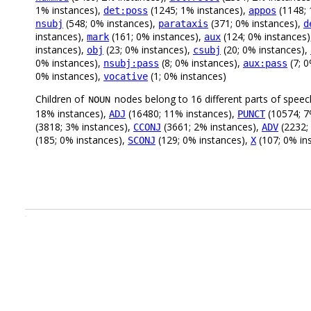
1% instances),
(1245; 1% instances),
(1148; 
det:poss
appos
(548; 0% instances),
(371; 0% instances),
nsubj
parataxis
d
instances),
(161; 0% instances),
(124; 0% instances
mark
aux
instances),
(23; 0% instances),
(20; 0% instances),
obj
csubj
0% instances),
(8; 0% instances),
(7; 0
nsubj:pass
aux:pass
0% instances),
(1; 0% instances)
vocative
Children of
nodes belong to 16 different parts of speec
NOUN
18% instances),
(16480; 11% instances),
(10574; 7
ADJ
PUNCT
(3818; 3% instances),
(3661; 2% instances),
(2232;
CCONJ
ADV
(185; 0% instances),
(129; 0% instances),
(107; 0% in
SCONJ
X
.