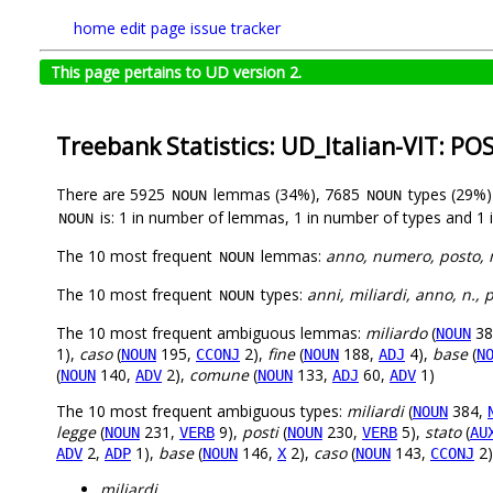
home
edit page
issue tracker
This page pertains to UD version 2.
Treebank Statistics: UD_Italian-VIT: PO
There are 5925
lemmas (34%), 7685
types (29%
NOUN
NOUN
is: 1 in number of lemmas, 1 in number of types and 1 
NOUN
The 10 most frequent
lemmas:
anno, numero, posto, mi
NOUN
The 10 most frequent
types:
anni, miliardi, anno, n., p
NOUN
The 10 most frequent ambiguous lemmas:
miliardo
(
38
NOUN
1),
caso
(
195,
2),
fine
(
188,
4),
base
(
NOUN
CCONJ
NOUN
ADJ
N
(
140,
2),
comune
(
133,
60,
1)
NOUN
ADV
NOUN
ADJ
ADV
The 10 most frequent ambiguous types:
miliardi
(
384,
NOUN
legge
(
231,
9),
posti
(
230,
5),
stato
(
NOUN
VERB
NOUN
VERB
AU
2,
1),
base
(
146,
2),
caso
(
143,
2)
ADV
ADP
NOUN
X
NOUN
CCONJ
miliardi