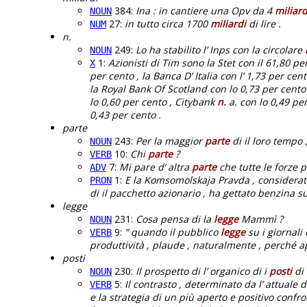
384:
Ina : in cantiere una Opv da 4
miliard
NOUN
27:
in tutto circa 1700
miliardi
di lire .
NUM
n.
249:
Lo ha stabilito l’ Inps con la circolare
NOUN
1:
Azionisti di Tim sono la Stet con il 61,80 per
X
per cento , la Banca D’ Italia con l’ 1,73 per cen
la Royal Bank Of Scotland con lo 0,73 per cento 
lo 0,60 per cento , Citybank
n.
a. con lo 0,49 pe
0,43 per cento .
parte
243:
Per la maggior
parte
di il loro tempo 
NOUN
10:
Chi
parte
?
VERB
7:
Mi pare d’ altra
parte
che tutte le forze po
ADV
1:
E la Komsomolskaja Pravda , considerat
PRON
di il pacchetto azionario , ha gettato benzina su 
legge
231:
Cosa pensa di la
legge
Mammì ?
NOUN
9:
” quando il pubblico
legge
su i giornali 
VERB
produttività , plaude , naturalmente , perché a
posti
230:
Il prospetto di l’ organico di i
posti
di 
NOUN
5:
Il contrasto , determinato da l’ attuale di
VERB
e la strategia di un più aperto e positivo confro