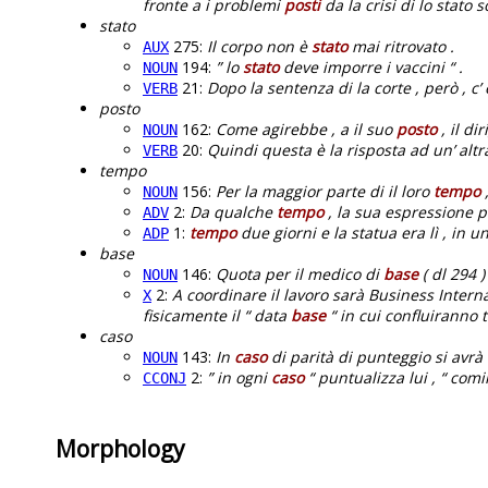
fronte a i problemi
posti
da la crisi di lo stato s
stato
275:
Il corpo non è
stato
mai ritrovato .
AUX
194:
” lo
stato
deve imporre i vaccini “ .
NOUN
21:
Dopo la sentenza di la corte , però , c’
VERB
posto
162:
Come agirebbe , a il suo
posto
, il di
NOUN
20:
Quindi questa è la risposta ad un’ a
VERB
tempo
156:
Per la maggior parte di il loro
tempo
,
NOUN
2:
Da qualche
tempo
, la sua espressione pr
ADV
1:
tempo
due giorni e la statua era lì , in u
ADP
base
146:
Quota per il medico di
base
( dl 294 )
NOUN
2:
A coordinare il lavoro sarà Business Interna
X
fisicamente il “ data
base
“ in cui confluiranno t
caso
143:
In
caso
di parità di punteggio si avrà r
NOUN
2:
” in ogni
caso
“ puntualizza lui , “ co
CCONJ
Morphology