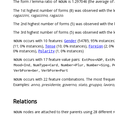
The form / lemma ratio of
is 1.297046 (the average of a
NOUN
The 1st highest number of forms (8) was observed with the
ragazzini, ragazzino, ragazzo
.
The 2nd highest number of forms (5) was observed with the l
The 3rd highest number of forms (5) was observed with the 
occurs with 10 features:
(54785; 95% instances
Gender
NOUN
(11; 0% instances),
(10; 0% instances),
(2; 0%
Tense
Foreign
0% instances),
(1; 0% instances)
Polarity
occurs with 17 feature-value pairs:
,
NOUN
ExtPos=ADP
ExtP
,
,
,
,
Mood=Ind
NumType=Card
Number=Plur
Number=Sing
P
,
VerbForm=Ger
VerbForm=Part
occurs with 22 feature combinations. The most frequen
NOUN
Examples:
anno, presidente, governo, stato, gruppo, lavoro,
Relations
nodes are attached to their parents using 28 different r
NOUN