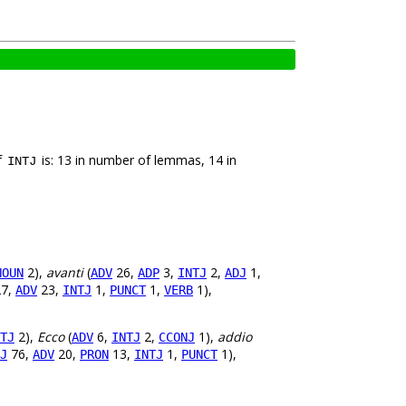
f
is: 13 in number of lemmas, 14 in
INTJ
2),
avanti
(
26,
3,
2,
1,
NOUN
ADV
ADP
INTJ
ADJ
7,
23,
1,
1,
1),
ADV
INTJ
PUNCT
VERB
2),
Ecco
(
6,
2,
1),
addio
TJ
ADV
INTJ
CCONJ
76,
20,
13,
1,
1),
J
ADV
PRON
INTJ
PUNCT