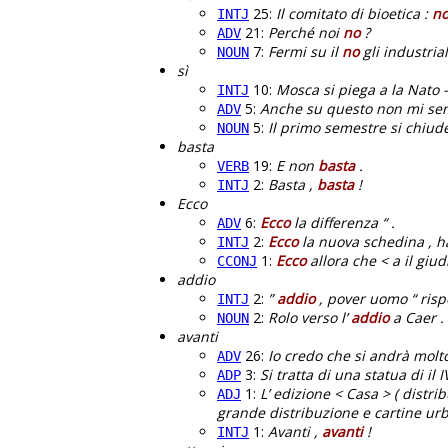
25:
Il comitato di bioetica :
n
INTJ
21:
Perché noi
no
?
ADV
7:
Fermi su il
no
gli industrial
NOUN
sì
10:
Mosca si piega a la Nato 
INTJ
5:
Anche su questo non mi sent
ADV
5:
Il primo semestre si chiude
NOUN
basta
19:
E non
basta
.
VERB
2:
Basta ,
basta
!
INTJ
Ecco
6:
Ecco
la differenza “ .
ADV
2:
Ecco
la nuova schedina , ha
INTJ
1:
Ecco
allora che < a il giud
CCONJ
addio
2:
”
addio
, pover uomo “ risp
INTJ
2:
Rolo verso l’
addio
a Caer .
NOUN
avanti
26:
Io credo che si andrà molt
ADV
3:
Si tratta di una statua di il 
ADP
1:
L’ edizione < Casa > ( distri
ADJ
grande distribuzione e cartine ur
1:
Avanti ,
avanti
!
INTJ