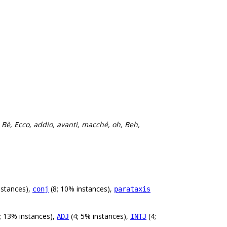
 Bè, Ecco, addio, avanti, macché, oh, Beh,
nstances),
(8; 10% instances),
conj
parataxis
0; 13% instances),
(4; 5% instances),
(4;
ADJ
INTJ