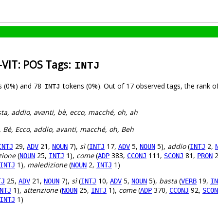
n-VIT: POS Tags:
INTJ
s (0%) and 78
tokens (0%). Out of 17 observed tags, the rank o
INTJ
sta, addio, avanti, bè, ecco, macché, oh, ah
a, Bè, Ecco, addio, avanti, macché, oh, Beh
29,
21,
7),
sì
(
17,
5,
5),
addio
(
2,
INTJ
ADV
NOUN
INTJ
ADV
NOUN
INTJ
zione
(
25,
1),
come
(
383,
111,
81,
2
NOUN
INTJ
ADP
CCONJ
SCONJ
PRON
1),
maledizione
(
2,
1)
INTJ
NOUN
INTJ
25,
21,
7),
sì
(
10,
5,
5),
basta
(
19,
TJ
ADV
NOUN
INTJ
ADV
NOUN
VERB
IN
1),
attenzione
(
25,
1),
come
(
370,
92,
NTJ
NOUN
INTJ
ADP
CCONJ
SCON
1)
INTJ