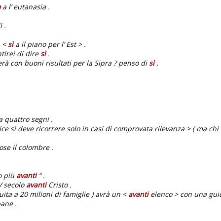
o
a l’ eutanasia .
i .
- <
sì
a il piano per l’ Est > .
irei di dire
sì
.
rà con buoni risultati per la Sipra ? penso di
sì
.
 quattro segni .
ice si deve ricorrere solo in casi di comprovata rilevanza > ( ma chi 
ose il colombre .
o più
avanti
“ .
IV secolo
avanti
Cristo .
buita a 20 milioni di famiglie ) avrà un <
avanti
elenco > con una guida
bane .