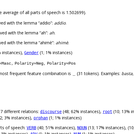
e average of all parts of speech is 1.502699).
ved with the lemma “addio”:
addio
.
ved with the lemma “ah”:
ah
.
ved with the lemma “ahimè”:
ahimè
.
 instances),
(1; 1% instances)
Gender
,
,
=Masc
Polarity=Neg
Polarity=Pos
most frequent feature combination is
(31 tokens). Examples:
basta,
_
 different relations:
(48; 62% instances),
(10; 13% i
discourse
root
2; 3% instances),
(1; 1% instances)
orphan
rts of speech:
(40; 51% instances),
(13; 17% instances), (1
VERB
NOUN
; 3% instances),
(1; 1% instances),
(1; 1% instances)