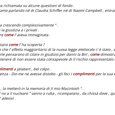
 va richiamata su alcune questioni di fondo .
iamo parlando né di Claudia Schiffer né di Naomi Campbell , entra
ta crescendo complessivamente “ .
a giustizia a i privati .
are
come
l’ aveva immaginata .
etano
come
l’ ha scoperta ?
che l’ effetto maggioritario di la nuova legge elettorale c’ è stato , 
arte pensarono di citare in giudizio per danni la Bnl ,
come
dimostra 
nere di non essere stata consapevole di il rischio rappresentato d
limenti
a Jalabert , bel colpo .
nza - Dio me ne avesse distolto - gli feci i
complimenti
per la sua e
 , la metterò in la memoria di il mio Macintosh “ .
 “ no a il nucleare “ vanno a ruba , ricompaiono , da chissà dove , qu
“ adesivi .