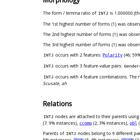
Morphology
The form / lemma ratio of
is 1.000000 (th
INTJ
The 1st highest number of forms (1) was obser
The 2nd highest number of forms (1) was obser
The 3rd highest number of forms (1) was obser
occurs with 2 features:
(46; 59%
Polarity
INTJ
occurs with 3 feature-value pairs:
INTJ
Gender
occurs with 4 feature combinations. The 
INTJ
Scusate, ah
Relations
nodes are attached to their parents using 7
INTJ
(7; 9% instances),
(2; 3% instances),
(
ccomp
obl
Parents of
nodes belong to 9 different pa
INTJ
5% instances),
(3; 4% instances),
(2