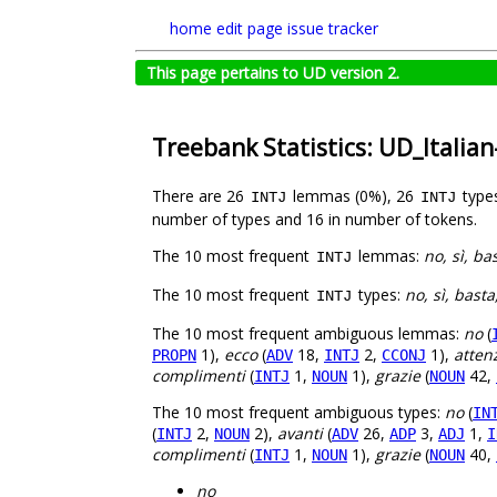
home
edit page
issue tracker
This page pertains to UD version 2.
Treebank Statistics: UD_Italia
There are 26
lemmas (0%), 26
type
INTJ
INTJ
number of types and 16 in number of tokens.
The 10 most frequent
lemmas:
no, sì, ba
INTJ
The 10 most frequent
types:
no, sì, bast
INTJ
The 10 most frequent ambiguous lemmas:
no
(
1),
ecco
(
18,
2,
1),
atten
PROPN
ADV
INTJ
CCONJ
complimenti
(
1,
1),
grazie
(
42,
INTJ
NOUN
NOUN
The 10 most frequent ambiguous types:
no
(
IN
(
2,
2),
avanti
(
26,
3,
1,
INTJ
NOUN
ADV
ADP
ADJ
I
complimenti
(
1,
1),
grazie
(
40,
INTJ
NOUN
NOUN
no