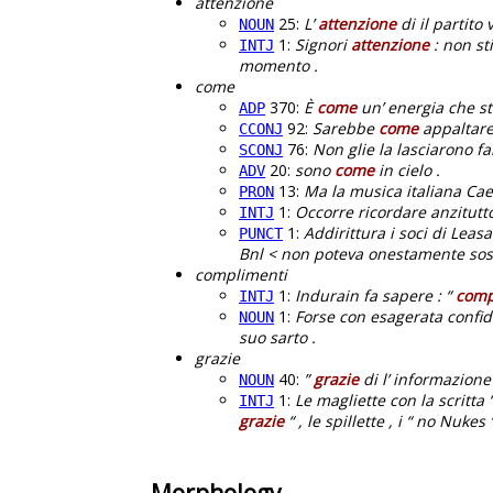
attenzione
25:
L’
attenzione
di il partito
NOUN
1:
Signori
attenzione
: non st
INTJ
momento .
come
370:
È
come
un’ energia che s
ADP
92:
Sarebbe
come
appaltare l
CCONJ
76:
Non glie la lasciarono f
SCONJ
20:
sono
come
in cielo .
ADV
13:
Ma la musica italiana Ca
PRON
1:
Occorre ricordare anzitutto 
INTJ
1:
Addirittura i soci di Leas
PUNCT
Bnl < non poteva onestamente soste
complimenti
1:
Indurain fa sapere : “
comp
INTJ
1:
Forse con esagerata confide
NOUN
suo sarto .
grazie
40:
”
grazie
di l’ informazione
NOUN
1:
Le magliette con la scritta
INTJ
grazie
“ , le spillette , i “ no Nukes 