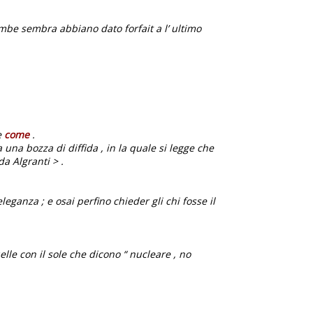
mbe sembra abbiano dato forfait a l’ ultimo
e
come
.
una bozza di diffida , in la quale si legge che
a Algranti > .
leganza ; e osai perfino chieder gli chi fosse il
elle con il sole che dicono “ nucleare , no