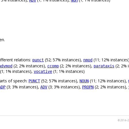
ADV
NUM
en.
fferent relations:
(52; 57% instances),
(11; 12% instances
punct
nmod
(2; 2% instances),
(2; 2% instances),
(2; 2% 
advmod
ccomp
parataxis
(1; 1% instances),
(1; 1% instances)
vocative
arts of speech:
(52; 57% instances),
(11; 12% instances),
PUNCT
NOUN
(3; 3% instances),
(3; 3% instances),
(2; 2% instances),
ADP
ADV
PROPN
© 2014–