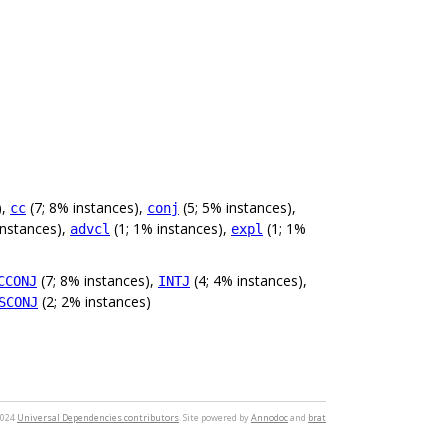
),
(7; 8% instances),
(5; 5% instances),
cc
conj
instances),
(1; 1% instances),
(1; 1%
advcl
expl
(7; 8% instances),
(4; 4% instances),
CCONJ
INTJ
(2; 2% instances)
SCONJ
2024
Universal Dependencies contributors
. Site powered by
Annodoc
and
brat