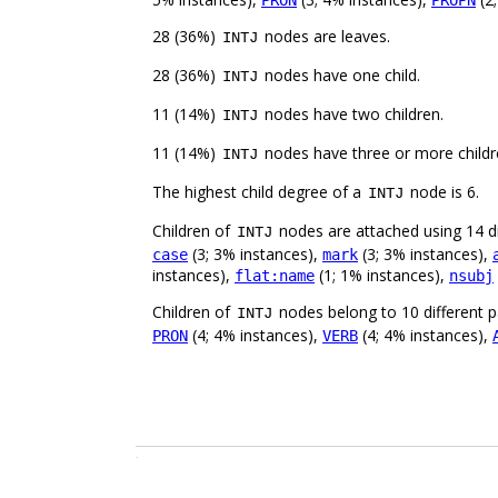
PRON
PROPN
28 (36%)
nodes are leaves.
INTJ
28 (36%)
nodes have one child.
INTJ
11 (14%)
nodes have two children.
INTJ
11 (14%)
nodes have three or more childr
INTJ
The highest child degree of a
node is 6.
INTJ
Children of
nodes are attached using 14 di
INTJ
(3; 3% instances),
(3; 3% instances),
case
mark
instances),
(1; 1% instances),
flat:name
nsubj
Children of
nodes belong to 10 different p
INTJ
(4; 4% instances),
(4; 4% instances),
PRON
VERB
.