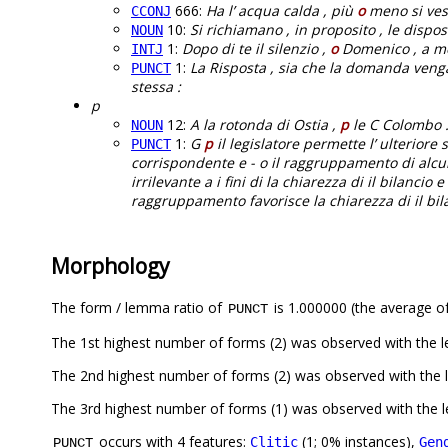
666:
Ha l’ acqua calda , più
o
meno si ves
CCONJ
10:
Si richiamano , in proposito , le dispo
NOUN
1:
Dopo di te il silenzio ,
o
Domenico , a men
INTJ
1:
La Risposta , sia che la domanda venga riv
PUNCT
stessa :
p
12:
A la rotonda di Ostia ,
p
le C Colombo 
NOUN
1:
G
p
il legislatore permette l’ ulteriore
PUNCT
corrispondente e - o il raggruppamento di alcu
irrilevante a i fini di la chiarezza di il bilancio
raggruppamento favorisce la chiarezza di il bila
Morphology
The form / lemma ratio of
is 1.000000 (the average of
PUNCT
The 1st highest number of forms (2) was observed with the 
The 2nd highest number of forms (2) was observed with the 
The 3rd highest number of forms (1) was observed with the 
occurs with 4 features:
(1; 0% instances),
Clitic
Gen
PUNCT