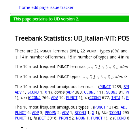
home
edit page
issue tracker
This page pertains to UD version 2.
Treebank Statistics: UD_Italian-VIT: PO
There are 22
lemmas (0%), 22
types (0%) and
PUNCT
PUNCT
is: 14 in number of lemmas, 15 in number of types and 4 in 
The 10 most frequent
lemmas:
,, ., “, ), -, (, :, ?, ;, «/e
PUNCT
The 10 most frequent
types:
,, ., “, ), -, (, :, ?, ;, «/em>
PUNCT
The 10 most frequent ambiguous lemmas:
-
(
1239,
PUNCT
SY
1,
1,
1),
come
(
383,
111,
81,
ADV
SCONJ
X
ADP
CCONJ
SCONJ
P
1),
ma
(
766,
10,
1),
o
(
677,
1,
CCONJ
ADV
PUNCT
CCONJ
INTJ
P
The 10 most frequent ambiguous types:
,
(
13145,
PUNCT
ADJ
6,
3,
2,
1,
1,
1),
Ma
(
295
PUNCT
ADP
PROPN
ADV
SCONJ
X
CCONJ
1),
le
(
3916,
52,
1,
1),
o
(
6
PUNCT
DET
PRON
NOUN
PUNCT
CCONJ
,