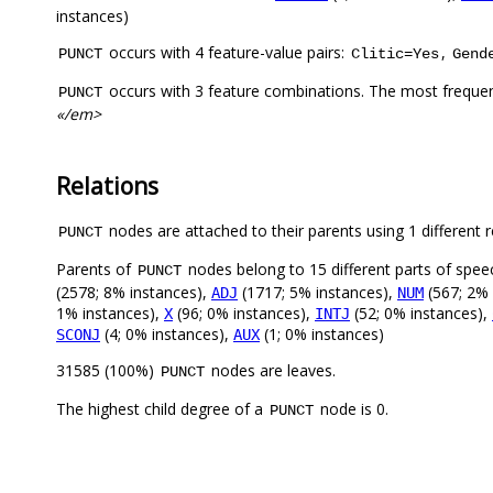
instances)
occurs with 4 feature-value pairs:
,
PUNCT
Clitic=Yes
Gend
occurs with 3 feature combinations. The most freque
PUNCT
«/em>
Relations
nodes are attached to their parents using 1 different r
PUNCT
Parents of
nodes belong to 15 different parts of spee
PUNCT
(2578; 8% instances),
(1717; 5% instances),
(567; 2% 
ADJ
NUM
1% instances),
(96; 0% instances),
(52; 0% instances),
X
INTJ
(4; 0% instances),
(1; 0% instances)
SCONJ
AUX
31585 (100%)
nodes are leaves.
PUNCT
The highest child degree of a
node is 0.
PUNCT