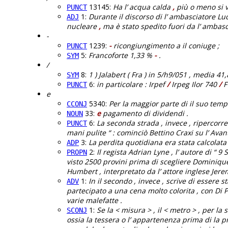
13145:
Ha l’ acqua calda
,
più o meno si v
PUNCT
1:
Durante il discorso di l’ ambasciatore Lu
ADJ
nucleare
,
ma è stato spedito fuori da l’ ambascia
-
1239:
-
ricongiungimento a il coniuge ;
PUNCT
5:
Francoforte 1,33 %
-
.
SYM
/
8:
1 ) Jalabert ( Fra ) in 5/h9/051 , media 4
SYM
6:
in particolare : Irpef
/
Irpeg Ilor 740
/
F
PUNCT
e
5340:
Per la maggior parte di il suo temp
CCONJ
33:
e
pagamento di dividendi .
NOUN
6:
La seconda strada , invece , ripercorre l
PUNCT
mani pulite “ : cominciò Bettino Craxi su l’ Avan
3:
La perdita quotidiana era stata calcolata 
ADP
2:
Il regista Adrian Lyne , l’ autore di “ 
PROPN
visto 2500 provini prima di scegliere Dominique
Humbert , interpretato da l’ attore inglese Jere
1:
In il secondo , invece , scrive di essere s
ADV
partecipato a una cena molto colorita , con Di Pi
varie malefatte .
1:
Se la < misura > , il < metro > , per la s
SCONJ
ossia la tessera o l’ appartenenza prima di la pro