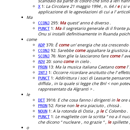
scandalo da parte di coloro che sino a ieri han
1:
La Circolare 21 maggio 1994 , n. 64 /
e
( si 
X
applicazione di le agevolazioni di cui a l’ articolo
Ma
295:
Ma
quest’ anno è diverso .
CCONJ
1:
Ma
il segretario generale di il fronte 
PUNCT
Onu si installi definitivamente in Ruanda poiché
come
370:
È
come
un’ energia che sta crescendo 
ADP
92:
Sarebbe
come
appaltare la giustizia a 
CCONJ
76:
Non glie la lasciarono fare
come
l’ a
SCONJ
20:
sono
come
in cielo .
ADV
13:
Ma la musica italiana Caetano
come
l’
PRON
1:
Occorre ricordare anzitutto che l’ effett
INTJ
1:
Addirittura i soci di Leasarte pensaron
PUNCT
diffida , in la quale si legge che Bnl < non pot
rappresentato da Algranti > .
le
3916:
E che cosa fanno i dirigenti in
le
ore d
DET
52:
Forse non
le
era piaciuto , chissà .
PRON
1:
A la rotonda di Ostia , p
le
C Colombo .
NOUN
1:
Le magliette con la scritta “ no a il nu
PUNCT
che dicono “ nucleare , no grazie “ ,
le
spillette 
o