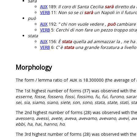
sarà
189:
Il coro di Santa Cecilia
sarà
diretto da 
AUX
11:
Non so se ci
sarà
un Napoli in il futuro
VERB
può
192:
” chi non vuole vedere ,
può
cambiare c
AUX
5:
Cerchi di non fare un pezzo troppo str
VERB
stata
156:
È
stata
quella ad ammazzar la , ne ha s
AUX
6:
C’ è
stata
una grande forzatura a livello 
VERB
Morphology
The form / lemma ratio of
is 18.300000 (the average of a
AUX
The 1st highest number of forms (37) was observed with th
esserne, fosse, fossero, fossi, fossimo, fu, fui, furono, sa
sei, sia, siamo, siano, siete, son, sono, stata, state, stati, sta
The 2nd highest number of forms (28) was observed with th
avessero, avessi, avete, aveva, avevamo, avevano, avevi, a
ebbi, ha, hai, hanno, ho
.
The 3rd highest number of forms (28) was observed with th