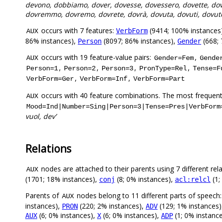
devono, dobbiamo, dover, dovesse, dovessero, dovette, do
dovremmo, dovremo, dovrete, dovrà, dovuta, dovuti, dovut
occurs with 7 features:
(9414; 100% instances
VerbForm
AUX
86% instances),
(8097; 86% instances),
(668; 
Person
Gender
occurs with 19 feature-value pairs:
,
AUX
Gender=Fem
Gende
,
,
,
,
Person=1
Person=2
Person=3
PronType=Rel
Tense=F
,
,
VerbForm=Ger
VerbForm=Inf
VerbForm=Part
occurs with 40 feature combinations. The most frequent
AUX
Mood=Ind|Number=Sing|Person=3|Tense=Pres|VerbForm
vuol, dev’
Relations
nodes are attached to their parents using 7 different rel
AUX
(1701; 18% instances),
(8; 0% instances),
(1;
conj
acl:relcl
Parents of
nodes belong to 11 different parts of speech
AUX
instances),
(220; 2% instances),
(129; 1% instances
PRON
ADV
(6; 0% instances),
(6; 0% instances),
(1; 0% instanc
AUX
X
ADP