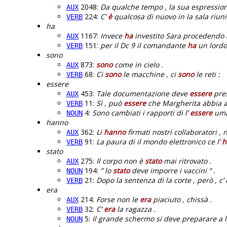
2048:
Da qualche tempo , la sua espressio
AUX
224:
C’
è
qualcosa di nuovo in la sala riuni
VERB
ha
1167:
Invece
ha
investito Sara procedendo a 
AUX
151:
per il Dc 9 il comandante
ha
un lordo 
VERB
sono
873:
sono
come in cielo .
AUX
68:
Ci
sono
le macchine , ci
sono
le reti :
VERB
essere
453:
Tale documentazione deve
essere
pres
AUX
11:
Sì , può
essere
che Margherita abbia a
VERB
4:
Sono cambiati i rapporti di l’
essere
uman
NOUN
hanno
362:
Li
hanno
firmati nostri collaboratori , 
AUX
91:
La paura di il mondo elettronico ce l’
h
VERB
stato
275:
Il corpo non è
stato
mai ritrovato .
AUX
194:
” lo
stato
deve imporre i vaccini “ .
NOUN
21:
Dopo la sentenza di la corte , però , c’
VERB
era
214:
Forse non le
era
piaciuto , chissà .
AUX
32:
C’
era
la ragazza .
VERB
5:
Il grande schermo si deve preparare a l’
NOUN