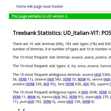
home
edit page
issue tracker
This page pertains to UD version 2.
Treebank Statistics: UD_Italian-VIT: PO
There are 10
lemmas (0%), 183
types (1%) and 94
AUX
AUX
number of lemmas, 8 in number of types and 10 in number o
The 10 most frequent
lemmas:
essere, avere, potere, d
AUX
The 10 most frequent
types:
è, ha, sono, essere, hanno,
AUX
The 10 most frequent ambiguous lemmas:
essere
(
5360
AUX
56,
11),
dovere
(
583,
33,
9),
venire
(
VERB
AUX
VERB
NOUN
AUX
andare
(
243,
95),
fare
(
626,
30),
sapere
(
VERB
AUX
VERB
AUX
The 10 most frequent ambiguous types:
è
(
2048,
22
AUX
VERB
11,
4),
hanno
(
362,
91),
stato
(
275,
VERB
NOUN
AUX
VERB
AUX
11),
può
(
192,
5),
stata
(
156,
6)
AUX
VERB
AUX
VERB
è