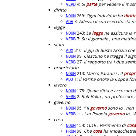
4:
Si
parte
per vedere il mostr
VERB
diritto
269:
Ogni individuo ha
diritt
NOUN
3:
Adesso il suo esercito sta 
ADV
legge
243:
La
legge
ne assicura la r
NOUN
7:
Su il giornale , una mattin
VERB
stato
310:
Il gip di Busto Arsizio ch
AUX
99:
Ciascuno ne tragga il sign
NOUN
27:
Il rapporto tra i due sem
VERB
proprietario
213:
Marco Paradisi , il
propr
NOUN
1:
il Parma onora la Coppa fo
ADJ
lavoro
178:
Quale ditta è accusata di
NOUN
2:
Rolf Bolin , un professore 
VERB
governo
95:
” Il
governo
sono io , non W
NOUN
1:
- “ In Polonia
governo
io , 
VERB
cosa
154:
1019 . Perimento di
cosa
NOUN
98:
Che
cosa
ha impacchettato 
PRON