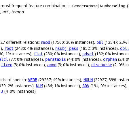
 most frequent feature combination is
(
Gender=Masc|Number=Sing
, art., tempo
27 different relations:
(17560; 30% instances),
(13547; 23% 
nmod
obl
s),
(2430; 4% instances),
(1852; 3% instances),
root
nsubj:pass
obl
30; 1% instances),
(280; 0% instances),
(132; 0% instance
flat
advcl
(77; 0% instances),
(44; 0% instances),
(24; 0
elcl
parataxis
orphan
,
(8; 0% instances),
(3; 0% instances),
(2; 0% i
fixed
amod
discourse
arts of speech:
(29267; 49% instances),
(22927; 39% instan
VERB
NOUN
039; 2% instances),
(436; 1% instances),
(194; 0% instances),
NUM
ADV
(4; 0% instances)
TJ