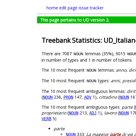
home
edit page
issue tracker
This page pertains to UD version 2.
Treebank Statistics: UD_Italia
There are 7087
lemmas (35%), 9015
NOUN
NOU
in number of types and 1 in number of tokens.
The 10 most frequent
lemmas:
anno, diri
NOUN
The 10 most frequent
types:
anni, preside
NOUN
The 10 most frequent ambiguous lemmas:
dirit
(
236,
147,
1),
cittadino
(
16
NOUN
PRON
ADV
NOUN
The 10 most frequent ambiguous types:
parte
(
proprietario
(
213,
1),
lavoro
(
17
NOUN
ADJ
NOUN
5)
VERB
parte
333:
La maggior
parte
di voi 
NOUN