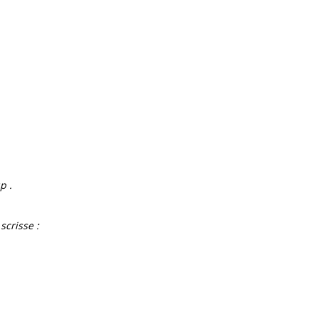
p .
 scrisse :