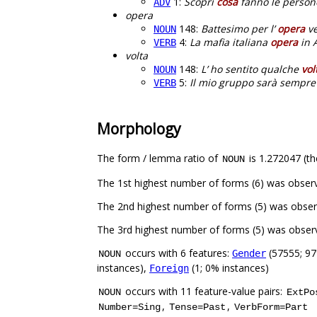
1:
Scopri
cosa
fanno le persone
ADV
opera
148:
Battesimo per l’
opera
ve
NOUN
4:
La mafia italiana
opera
in A
VERB
volta
148:
L’ ho sentito qualche
vol
NOUN
5:
Il mio gruppo sarà sempre a
VERB
Morphology
The form / lemma ratio of
is 1.272047 (th
NOUN
The 1st highest number of forms (6) was obser
The 2nd highest number of forms (5) was obse
The 3rd highest number of forms (5) was obser
occurs with 6 features:
(57555; 97
Gender
NOUN
instances),
(1; 0% instances)
Foreign
occurs with 11 feature-value pairs:
NOUN
ExtPo
,
,
Number=Sing
Tense=Past
VerbForm=Part