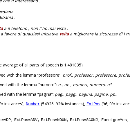
 che ti interessano .
rdiana .
lbania .
ta
a il telefono , non l’ ho mai visto .
 favore di qualsiasi iniziativa
volta
a migliorare la sicurezza di i tr
e average of all parts of speech is 1.481835).
ved with the lemma “professore”:
prof., professor, professore, profe
rved with the lemma “numero”:
n., nn., numeri, numero, n°
.
ved with the lemma “pagina”:
pag., pagg., pagina, pagine, pp.
.
% instances),
(54926; 92% instances),
(96; 0% instanc
Number
ExtPos
,
,
,
,
,
s=ADP
ExtPos=ADV
ExtPos=NOUN
ExtPos=SCONJ
Foreign=Yes