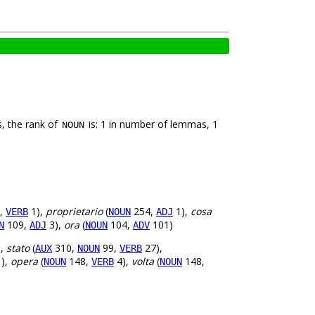
, the rank of
is: 1 in number of lemmas, 1
NOUN
,
1),
proprietario
(
254,
1),
cosa
VERB
NOUN
ADJ
109,
3),
ora
(
104,
101)
N
ADJ
NOUN
ADV
),
stato
(
310,
99,
27),
AUX
NOUN
VERB
),
opera
(
148,
4),
volta
(
148,
NOUN
VERB
NOUN