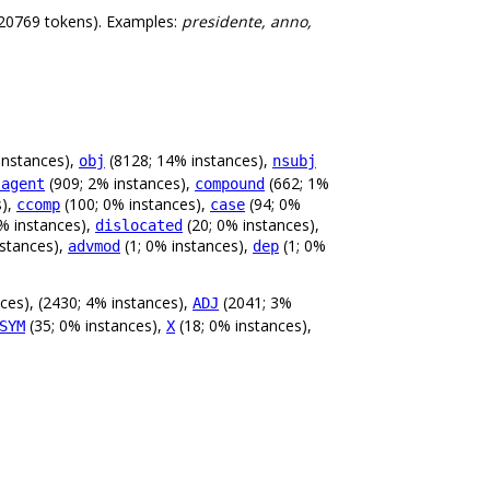
20769 tokens). Examples:
presidente, anno,
instances),
(8128; 14% instances),
obj
nsubj
(909; 2% instances),
(662; 1%
:agent
compound
s),
(100; 0% instances),
(94; 0%
ccomp
case
% instances),
(20; 0% instances),
dislocated
nstances),
(1; 0% instances),
(1; 0%
advmod
dep
ces), (2430; 4% instances),
(2041; 3%
ADJ
(35; 0% instances),
(18; 0% instances),
SYM
X