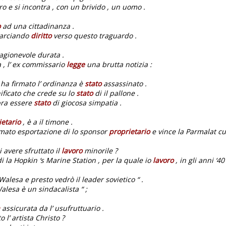
o e si incontra , con un brivido , un uomo .
o
ad una cittadinanza .
marciando
diritto
verso questo traguardo .
agionevole durata .
a , l’ ex commissario
legge
una brutta notizia :
e ha firmato l’ ordinanza è
stato
assassinato .
ificato che crede su lo
stato
di il pallone .
bra essere
stato
di giocosa simpatia .
ietario
, è a il timone .
rmato esportazione di lo sponsor
proprietario
e vince la Parmalat cu
 avere sfruttato il
lavoro
minorile ?
di la Hopkin ‘s Marine Station , per la quale io
lavoro
, in gli anni ‘40
alesa e presto vedrò il leader sovietico “ .
Walesa è un sindacalista “ ;
assicurata da l’ usufruttuario .
l’ artista Christo ?