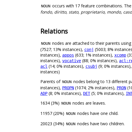
occurs with 17 feature combinations. The
NOUN
fondo, diritto, stato, proprietario, mondo, caso
Relations
nodes are attached to their parents using 
NOUN
(7527; 13% instances),
(5003; 8% instance
conj
instances),
(633; 1% instances),
(3
appos
xcomp
instances),
(88; 0% instances),
vocative
acl:r
(14; 0% instances),
(9; 0% instances)
acl
csubj
instances)
Parents of
nodes belong to 13 different p
NOUN
instances),
(1074; 2% instances),
(1
PROPN
PRON
(8; 0% instances),
(5; 0% instances),
ADP
DET
IN
1634 (3%)
nodes are leaves.
NOUN
11957 (20%)
nodes have one child.
NOUN
20023 (34%)
nodes have two children.
NOUN