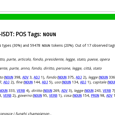
n-ISDT: POS Tags:
NOUN
types (30%) and 59478
tokens (20%). Out of 17 observed tags
N
NOUN
tto, parte, articolo, fondo, presidente, legge, stato, paese, opera
nte, parte, anno, fondo, diritto, persone, legge, città, stato
to
(
398,
3,
1),
fondo
(
375,
2),
legge
(
336
NOUN
ADV
ADJ
NOUN
ADJ
NOUN
7,
2),
fine
(
144,
5),
uso
(
134,
1),
capitale
(
ADJ
NOUN
ADJ
NOUN
ADJ
NOU
333,
4),
diritto
(
269,
3),
legge
(
243,
7
NOUN
VERB
NOUN
ADV
NOUN
VERB
8,
2),
governo
(
95,
1),
cosa
(
154,
98,
1
VERB
NOUN
VERB
NOUN
PRON
ADV
conosce i funghi champignon .