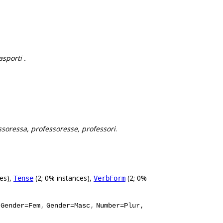
asporti .
ssoressa, professoresse, professori
.
es),
(2; 0% instances),
(2; 0%
Tense
VerbForm
,
,
,
Gender=Fem
Gender=Masc
Number=Plur