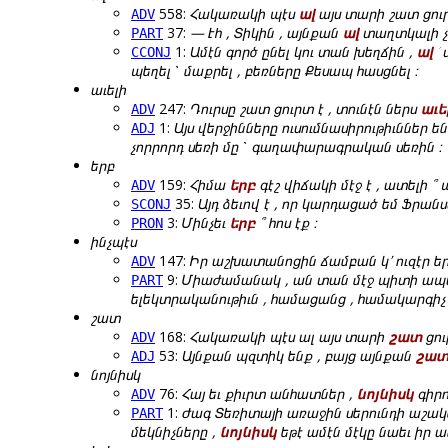
558:
Հակառակի պէս
ալ
այս տարի շատ ցուր
ADV
37:
— Էհ , Տիկին , այնքան
ալ
տաղտկալի չէ
PART
1:
Ամէն գործ ընել կու տան խեղճին ,
ալ
՛ 
CCONJ
պեղել ՝ մաքրել , բեռները Քեսապ հասցնել ։
աւելի
247:
Դուրսը շատ ցուրտ է , տունէն ներս
աւե
ADV
1:
Այս վերջինները ուսումնասիրութիւններ են
ADJ
չորրորդ սեռի մը ՝ գաղափարագրական սեռին ։
երբ
159:
Հիմա
երբ
գէշ վիճակի մէջ է , ատելի ՞
ADV
35:
Այդ ձեւով է , որ կարդացած եմ Ֆր
SCONJ
3:
Մինչեւ
երբ
՞ հոս էք ։
PRON
ինչպէս
147:
Իր աշխատանոցին ճամբան կ՚ ուզէր եր
ADV
9:
Միաժամանակ , ան տան մէջ պիտի ապ
PART
ելեկտրականութիւն , համացանց , համակարգիչ ,
շատ
168:
Հակառակի պէս ալ այս տարի
շատ
ցու
ADV
53:
Այնքան պզտիկ ենք , բայց այնքան
շա
ADJ
նոյնիսկ
76:
Հայ եւ քիւրտ անհատներ ,
նոյնիսկ
գիրո
ADV
1:
Ժագ Տեռիտայի առաջին սերունդի աշակե
PART
մեկնիչները ,
նոյնիսկ
եթէ ամէն մէկը նաեւ իր 