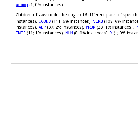
(1; 0% instances)
xcomp
Children of
nodes belong to 16 different parts of speech
ADV
instances),
(111; 6% instances),
(108; 6% instanc
CCONJ
VERB
instances),
(37; 2% instances),
(28; 1% instances),
ADP
PRON
P
(11; 1% instances),
(8; 0% instances),
(1; 0% insta
INTJ
NUM
X
.