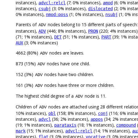
instances),
(7; 0% instances),
(6; 0% insta
advcl:relcl
amod
instances),
(3; 0% instances),
(2; 0% insta
csubj
dislocated
0% instances),
(1; 0% instances),
(1; 0% in
nmod:poss
nsubj
Parents of
nodes belong to 15 different parts of speech
ADV
instances),
(446; 8% instances),
(220; 4% instances)
ADV
PRON
(71; 1% instances),
(51; 1% instances),
(39; 1% inst
DET
PART
(3; 0% instances)
AUX
4662 (80%)
nodes are leaves.
ADV
873 (15%)
nodes have one child.
ADV
152 (3%)
nodes have two children.
ADV
161 (3%)
nodes have three or more children.
ADV
The highest child degree of a
node is 11.
ADV
Children of
nodes are attached using 28 different relatio
ADV
10% instances),
(158; 8% instances),
(116; 6% insta
obl
conj
instances),
(36; 2% instances),
(34; 2% instance
advcl
appos
(19; 1% instances),
(18; 1% instances),
(
parataxis
compound
(15; 1% instances),
(14; 1% instances),
mark
advcl:relcl
au
instances),
(3; 0% instances),
(3; 0% instance
flat
vocative