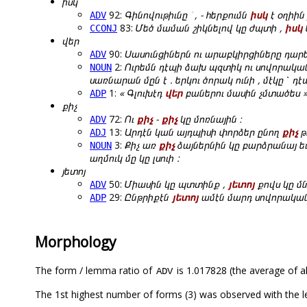
իսկ
92:
Գինովութիւնը ՛ , - հերքումն
իսկ
է օղիին 
ADV
83:
Մեծ մաման շիկնելով կը ժպտի ,
իսկ
CCONJ
վեր
90:
Սասունցիներն ու արաբկիրցիները դար
ADV
2:
Ուրեմն դէպի ձախ պզտիկ ու սովորական 
NOUN
սառնարան մըն է . երկու ծորակ ունի , մէկը ՝ դ
1:
« Գլուխէդ
վեր
բաներու մասին չմտածես »
ADP
քիչ
72:
Ու
քիչ
-
քիչ
կը մոռնային ։
ADV
13:
Արդէն կան այդպիսի փորձեր ընող
քիչ
թ
ADJ
3:
Քիչ առ
քիչ
ձայներնին կը բարձրանայ եւ
NOUN
աղմուկ մը կը լսուի :
յետոյ
50:
Միասին կը պտտինք ,
յետոյ
քովս կը մն
ADV
29:
Ընթրիքէն
յետոյ
ամէն մարդ սովորական 
ADP
Morphology
The form / lemma ratio of
is 1.017828 (the average of al
ADV
The 1st highest number of forms (3) was observed with the