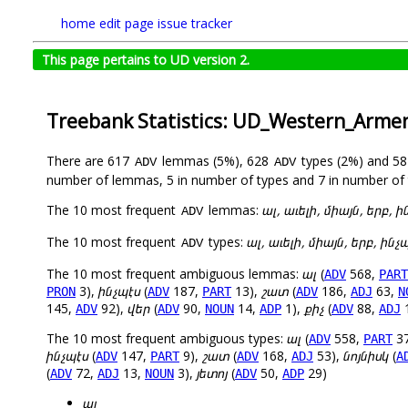
home
edit page
issue tracker
This page pertains to UD version 2.
Treebank Statistics: UD_Western_Arme
There are 617
lemmas (5%), 628
types (2%) and 5
ADV
ADV
number of lemmas, 5 in number of types and 7 in number of 
The 10 most frequent
lemmas:
ալ, աւելի, միայն, երբ, 
ADV
The 10 most frequent
types:
ալ, աւելի, միայն, երբ, ինչ
ADV
The 10 most frequent ambiguous lemmas:
ալ
(
568,
ADV
PART
3),
ինչպէս
(
187,
13),
շատ
(
186,
63,
PRON
ADV
PART
ADV
ADJ
N
145,
92),
վեր
(
90,
14,
1),
քիչ
(
88,
ADV
ADV
NOUN
ADP
ADV
ADJ
The 10 most frequent ambiguous types:
ալ
(
558,
3
ADV
PART
ինչպէս
(
147,
9),
շատ
(
168,
53),
նոյնիսկ
(
ADV
PART
ADV
ADJ
A
(
72,
13,
3),
յետոյ
(
50,
29)
ADV
ADJ
NOUN
ADV
ADP
ալ