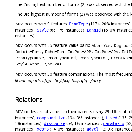
The 2nd highest number of forms (2) was observed with the
The 3rd highest number of forms (2) was observed with the
occurs with 9 features:
(1174; 20% instances)
PronType
ADV
instances),
(66; 1% instances),
(16; 0% instanc
Style
LangId
instances)
occurs with 25 feature-value pairs:
,
ADV
Abbr=Yes
Degree=
,
,
,
,
Deixis=Remt
Echo=Ech
ExtPos=ADP
ExtPos=ADV
ExtP
,
,
,
PronType=Exc
PronType=Ind
PronType=Int
PronType
,
Style=Vrnc
Typo=Yes
occurs with 50 feature combinations. The most frequent
ADV
հիմա, արդէն, միշտ, նոյնիսկ, իսկ, վեր, յետոյ
Relations
nodes are attached to their parents using 29 different re
ADV
instances),
(194; 3% instances),
(135; 2
compound:lvc
fixed
1% instances),
(54; 1% instances),
(52
discourse
parataxis
instances),
(14; 0% instances),
(13; 0% instance
xcomp
advcl