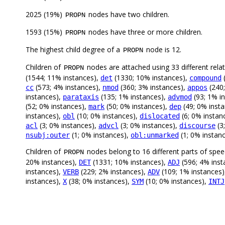
2025 (19%)
nodes have two children.
PROPN
1593 (15%)
nodes have three or more children.
PROPN
The highest child degree of a
node is 12.
PROPN
Children of
nodes are attached using 33 different rela
PROPN
(1544; 11% instances),
(1330; 10% instances),
(
det
compound
(573; 4% instances),
(360; 3% instances),
(240;
cc
nmod
appos
instances),
(135; 1% instances),
(93; 1% i
parataxis
advmod
(52; 0% instances),
(50; 0% instances),
(49; 0% inst
mark
dep
instances),
(10; 0% instances),
(6; 0% instan
obl
dislocated
(3; 0% instances),
(3; 0% instances),
(3
acl
advcl
discourse
(1; 0% instances),
(1; 0% instan
nsubj:outer
obl:unmarked
Children of
nodes belong to 16 different parts of spe
PROPN
20% instances),
(1331; 10% instances),
(596; 4% inst
DET
ADJ
instances),
(229; 2% instances),
(109; 1% instances
VERB
ADV
instances),
(38; 0% instances),
(10; 0% instances),
X
SYM
INTJ