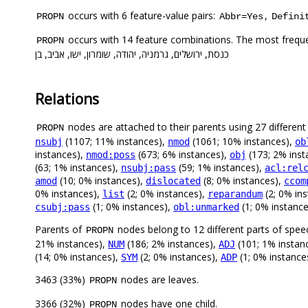
occurs with 6 feature-value pairs:
,
PROPN
Abbr=Yes
Defini
occurs with 14 feature combinations. The most frequ
PROPN
כנסת, ירושלים, גרמניה, יהודה, שומרון, ישו, אביב, בן
Relations
nodes are attached to their parents using 27 different 
PROPN
(1107; 11% instances),
(1061; 10% instances),
nsubj
nmod
ob
instances),
(673; 6% instances),
(173; 2% inst
nmod:poss
obj
(63; 1% instances),
(59; 1% instances),
nsubj:pass
acl:rel
(10; 0% instances),
(8; 0% instances),
amod
dislocated
ccom
0% instances),
(2; 0% instances),
(2; 0% in
list
reparandum
(1; 0% instances),
(1; 0% instance
csubj:pass
obl:unmarked
Parents of
nodes belong to 12 different parts of spee
PROPN
21% instances),
(186; 2% instances),
(101; 1% instanc
NUM
ADJ
(14; 0% instances),
(2; 0% instances),
(1; 0% instance
SYM
ADP
3463 (33%)
nodes are leaves.
PROPN
3366 (32%)
nodes have one child.
PROPN