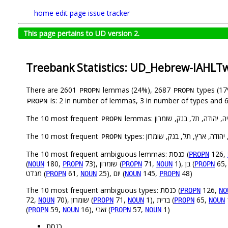
home
edit page
issue tracker
This page pertains to UD version 2.
Treebank Statistics: UD_Hebrew-IAHLTw
There are 2601
lemmas (24%), 2687
types (1
PROPN
PROPN
is: 2 in number of lemmas, 3 in number of types and 6
PROPN
The 10 most frequent
lemmas: ודה, תל, בנק, שומרון
PROPN
The 10 most frequent
types: דה, ארץ, תל, בנק, שומרון
PROPN
The 10 most frequent ambiguous lemmas: כנסת (
126,
PROPN
(
180,
73), שומרון (
71,
1), בן (
65
NOUN
PROPN
PROPN
NOUN
PROPN
מנדט (
61,
25), יום (
145,
48)
PROPN
NOUN
NOUN
PROPN
The 10 most frequent ambiguous types: כנסת (
126,
PROPN
NO
72,
70), שומרון (
71,
1), ברית (
65,
NOUN
PROPN
NOUN
PROPN
NOUN
(
59,
16), זאבי (
57,
1)
PROPN
NOUN
PROPN
NOUN
כנסת