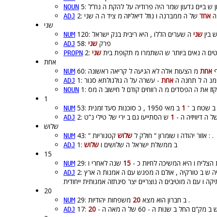
5:
NOUN
2:
אחד
ADJ
שני
120: 
שני
NUM
58: פרק
שני
ADJ
2: ם ה נאים ביותר ש השתמרו מ תקופת בית
שני
PROPN
אחת
60
אחת
NUM
אחת
ADJ
NOUN
1
1
53: שטח ב ־
NUM
1
2: ה דיוויזיה ה
ADJ
שלוש
קטגוריות : .
43: “ אזור יהודה ו שומרון “ חולק ל
שלוש
NUM
1: ב ממשלת ישראל ה שלושים ו
שלוש
ADJ
15
15
29: הצליח ו היא המשיכה לחיות כ
NUM
חיה ש ב טורקיה , אולם ה מפגש עם ה אמנות ה ארץ
ADJ
20
20
29: ב חברון הוא מצא
משפחות יהודיות .
NUM
20
17:  מק”ם החל ב שנות ה - 60 של ה מאה ה
ADJ