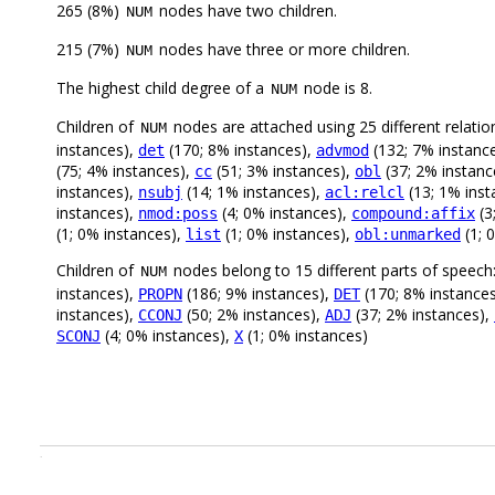
265 (8%)
nodes have two children.
NUM
215 (7%)
nodes have three or more children.
NUM
The highest child degree of a
node is 8.
NUM
Children of
nodes are attached using 25 different relatio
NUM
instances),
(170; 8% instances),
(132; 7% instanc
det
advmod
(75; 4% instances),
(51; 3% instances),
(37; 2% instanc
cc
obl
instances),
(14; 1% instances),
(13; 1% inst
nsubj
acl:relcl
instances),
(4; 0% instances),
(3
nmod:poss
compound:affix
(1; 0% instances),
(1; 0% instances),
(1; 
list
obl:unmarked
Children of
nodes belong to 15 different parts of speech
NUM
instances),
(186; 9% instances),
(170; 8% instance
PROPN
DET
instances),
(50; 2% instances),
(37; 2% instances),
CCONJ
ADJ
(4; 0% instances),
(1; 0% instances)
SCONJ
X
.