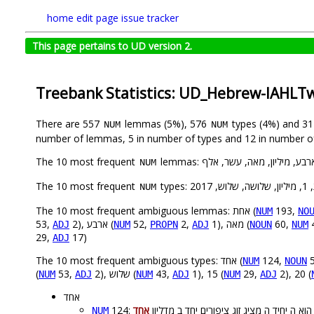
home
edit page
issue tracker
This page pertains to UD version 2.
Treebank Statistics: UD_Hebrew-IAHLTw
There are 557
lemmas (5%), 576
types (4%) and 3
NUM
NUM
number of lemmas, 5 in number of types and 12 in number o
The 10 most frequent
NUM
The 10 most frequent
NUM
The 10 most frequent ambiguous lemmas: אחת (
193,
NUM
NO
53,
2), ארבע (
52,
2,
1), מאה (
60,
ADJ
NUM
PROPN
ADJ
NOUN
NUM
29,
17)
ADJ
The 10 most frequent ambiguous types: אחד (
124,
5
NUM
NOUN
(
53,
2), שלוש (
43,
1), 15 (
29,
2), 20 (
NUM
ADJ
NUM
ADJ
NUM
ADJ
אחד
124: הוא ה יחיד ה מציג זוג ציפורים יחד ב מדליון
אחד
NUM