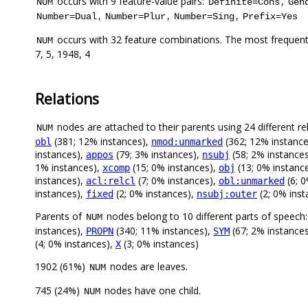
occurs with 9 feature-value pairs:
,
NUM
Definite=Cons
Gen
,
,
,
Number=Dual
Number=Plur
Number=Sing
Prefix=Yes
occurs with 32 feature combinations. The most frequent
NUM
7, 5, 1948, 4
Relations
nodes are attached to their parents using 24 different re
NUM
(381; 12% instances),
(362; 12% instanc
obl
nmod:unmarked
instances),
(79; 3% instances),
(58; 2% instance
appos
nsubj
1% instances),
(15; 0% instances),
(13; 0% instanc
xcomp
obj
instances),
(7; 0% instances),
(6; 0
acl:relcl
obl:unmarked
instances),
(2; 0% instances),
(2; 0% inst
fixed
nsubj:outer
Parents of
nodes belong to 10 different parts of speech
NUM
instances),
(340; 11% instances),
(67; 2% instance
PROPN
SYM
(4; 0% instances),
(3; 0% instances)
X
1902 (61%)
nodes are leaves.
NUM
745 (24%)
nodes have one child.
NUM