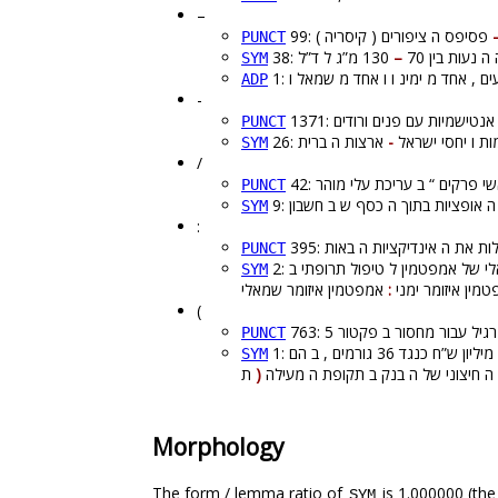
–
פסיפס ה ציפורים ( קיסריה )
PUNCT
–
38: ות בין 70
SYM
ADP
-
PUNCT
ארצות ה ברית
-
26: ת ו יחסי ישראל
SYM
/
PUNCT
SYM
:
PUNCT
2: כיום ה שימוש ב איזומר ה שמאלי של אמפטמין ל טיפול תרופתי ב - ADHD הוא ב תערובת של מלחים יחד עם תערובת אננטיומרים של אמפטמין ( MES-amphetamine ) , ש
SYM
:
(
PUNCT
1: ממצאי ה ביקורת ה חקירתית ו מסקנותי ה סוכמו ל דו”ח חקירה ש שימש כ תשתית ה ראייתית ל הגשת תביעה אזרחית ב סכום של כ ־ 254 מיליון ש”ח כנגד 36 גורמים , ב הם
SYM
(
ון ה חיצוני של ה בנק ב תקופת ה מעילה
Morphology
The form / lemma ratio of
is 1.000000 (the
SYM