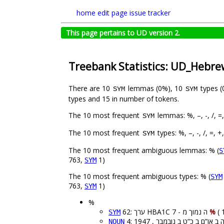
home
edit page
issue tracker
This page pertains to UD version 2.
Treebank Statistics: UD_Hebre
There are 10
lemmas (0%), 10
types 
SYM
SYM
types and 15 in number of tokens.
The 10 most frequent
lemmas: %, –, -, /, =, 
SYM
The 10 most frequent
types: %, –, -, /, =, +, 
SYM
The 10 most frequent ambiguous lemmas: % (
S
763,
1)
SYM
The 10 most frequent ambiguous types: % (
SYM
763,
1)
SYM
%
62: ערך HBA1C ה נמוך מ - 7
%
SYM
NOUN