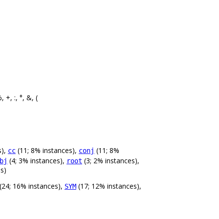
 +, :, °, &, (
s),
(11; 8% instances),
(11; 8%
cc
conj
(4; 3% instances),
(3; 2% instances),
bj
root
s)
(24; 16% instances),
(17; 12% instances),
SYM