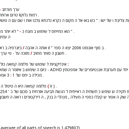
–
99: ערך מורחב
130 מ”ג ל ד”ל .
רמות גלוקוז טרום ארוחה ה נע
-
1371: הוא התייחס ל שימוש ב מונח כ
“ לא יותר מ אנטישמיות עם פנים ורודים “ .
ה עמימו
/
42: ב סוף אוגוסט 2006 יצא ה ספר “ זו אותה ה אהבה
ביוגרפיה ב ראשי פרקים “ ב עריכת עלי מוהר .
/
9: חשבון ה סוחר מחויב
מזוכה על - פי ערך ה אופציות בתוך ה כסף ש ב חשבון .
395: אינדיקציות ל שימוש של פלזמה קפואה כוללות את ה אינדיקציות ה באות
:
3 אמפטמין איזומר ימני
:
מכילה ב יחס של 1
אמפטמין איזומר שמאלי .
763: פלזמה קפואה היא ה טיפול ה רגיל עבור מחסור ב פקטור 5
(
V ) .
י ה שוק ה אפור ש קיבלו כספי ה מעילה , מנהלי ה בנק , ה דירקטורים ו רואה ה חשב
 average of all parts of speech is 1.479807).