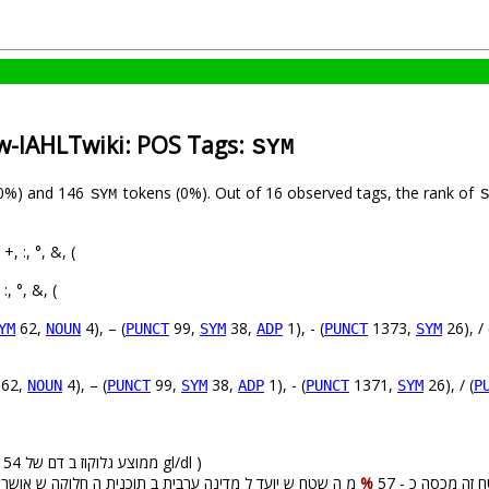
w-IAHLTwiki: POS Tags:
SYM
(0%) and 146
tokens (0%). Out of 16 observed tags, the rank of
SYM
S
+, :, °, &, (
:, °, &, (
62,
4), – (
99,
38,
1), - (
1373,
26), / 
YM
NOUN
PUNCT
SYM
ADP
PUNCT
SYM
62,
4), – (
99,
38,
1), - (
1371,
26), / (
NOUN
PUNCT
SYM
ADP
PUNCT
SYM
P
( ממוצע גלוקוז ב דם של 154 gl/dl )
%
4: זה מכסה כ - 57