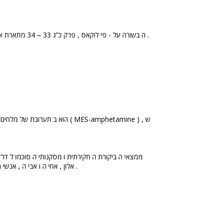
–
1: ה בשורה על - פי לוקאס , פרק כ”ג 33
34 מתארת את צליבת ו של ישו : “ כש באו אל ה מקום ה נקרא גלגתא צלבו אות ו שם עם ה פושעים , אחד מ ימינ ו ו אחד מ שמאל ו .
ת .
אלון , אחי ה ו אבי ה , אנש