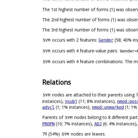
The 1st highest number of forms (1) was obser
The 2nd highest number of forms (1) was obser
The 3rd highest number of forms (1) was observe
occurs with 2 features:
(58; 40% in
Gender
SYM
occurs with 4 feature-value pairs:
SYM
Gender=
occurs with 4 feature combinations. The m
SYM
Relations
nodes are attached to their parents using 14
SYM
instances),
(11; 8% instances),
nsubj
nmod:pos
(1; 1% instances),
(1; 1%
advcl
nmod:unmarked
Parents of
nodes belong to 8 different par
SYM
(10; 7% instances),
(6; 4% instances),
PROPN
ADJ
79 (54%)
nodes are leaves.
SYM