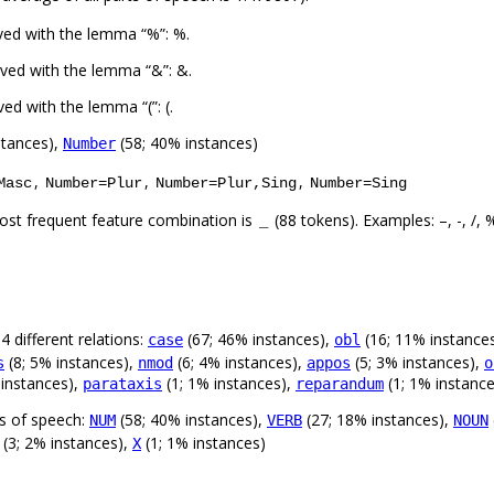
ved with the lemma “%”: %.
ved with the lemma “&”: &.
d with the lemma “(”: (.
stances),
(58; 40% instances)
Number
,
,
,
Masc
Number=Plur
Number=Plur,Sing
Number=Sing
ost frequent feature combination is
(88 tokens). Examples: –, -, /, %,
_
 different relations:
(67; 46% instances),
(16; 11% instance
case
obl
(8; 5% instances),
(6; 4% instances),
(5; 3% instances),
s
nmod
appos
o
 instances),
(1; 1% instances),
(1; 1% instance
parataxis
reparandum
ts of speech:
(58; 40% instances),
(27; 18% instances),
NUM
VERB
NOUN
 (3; 2% instances),
(1; 1% instances)
X