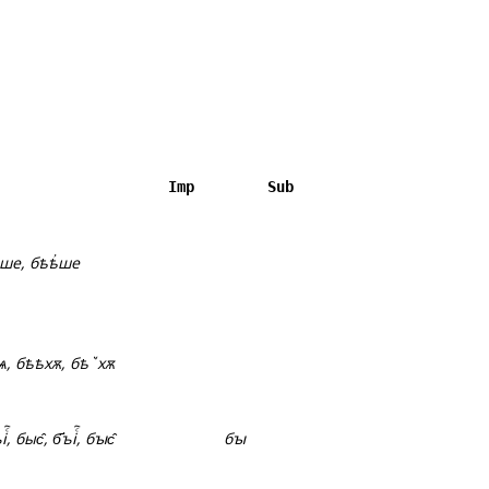
Imp
Sub
҅ше, бѣѣ҆ше
ѩ, бѣѣхѫ, бѣꙿхѫ
ыс̂, б҃ъіⷭ҇, бꙑс̂
бꙑ