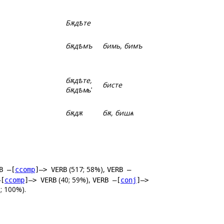
Бѫдѣте
бѫдѣмъ
бимь, бимъ
бѫдѣте,
бисте
бѫдѣмь҆
бѫдѫ
бѫ, бишѧ
(517; 58%),
B –[
ccomp
]–> VERB
VERB –
(40; 59%),
–[
ccomp
]–> VERB
VERB –[
conj
]–>
; 100%).