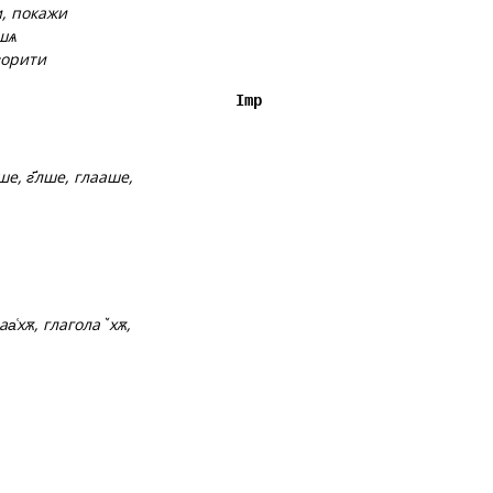
и, покажи
ѣшѧ
ворити
Imp
ше, г҃лше, глааше,
лаа͑хѫ, глаголаꙿхѫ,