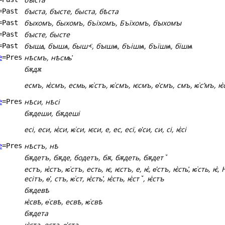
бꙑста, бꙑсте, быста, бѣста
=Past
бꙑхомъ, быхомъ, бъіхомъ, Бъїхомъ, бꙑхомꙑ
=Past
бꙑсте, бысте
=Past
бꙑшꙙ, бꙑшѧ, бышⱕ, бꙑшѩ, бъішѩ, бъїшѩ, бішѩ
=Past
нѣсмъ, нѣсмь҆
e
=Pres
бѫдѫ
есмъ, ѥ҅смъ, есмь, ѥ͑стъ, ѥ͑смъ, ѥсмъ, е҅смъ, смъ, ѥ͑сʼмъ, ѥ҅
нѣси, нѣсі
e
=Pres
бѫдеши, бѫдеші
есі, еси, ѥ҅си, ѥ͑си, ѥси, е, ес, есї, е҅си, си, сі, ѥ҅сі
нѣстъ, нѣ
e
=Pres
бѫдетъ, бѫде, бодетъ, бѫ, бѫдеть, бѫдетꙿ
естъ, ѥ҅стъ, ѥ͑стъ, есть, ѥ, ѥстъ, е, ѥ҆, е҅стъ, ѥ҅сть҆, ѥ͑сть, ѥ҅
есітъ, е҅, стъ, ѥ͑ст, ѥ҅стъ҆, ѥ҅сть, ѥ҅стꙿ, ѥ҆стъ
бѫдевѣ
ѥ҅свѣ, е͑свѣ, есвѣ, ѥ͑свѣ
бѫдета
ѥ҅ста, еста, е҅ста