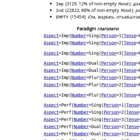
(3129; 12% of non-empty
):
даж
Imp
Mood
(22822; 88% of non-empty
):
ре
Ind
Mood
(15454):
г҃лѧ, видѣвъ, отъвѣшта
EMPTY
Paradigm
глаголати
Aspect
=Imp
|
Number
=Sing
|
Person
=1
|
Tense
=
Aspect
=Imp
|
Number
=Sing
|
Person
=2
|
Tense
=
Aspect
=Imp
|
Number
=Sing
|
Person
=3
|
Tense
=
Aspect
=Imp
|
Number
=Dual
|
Person
=1
|
Tense
=
Aspect
=Imp
|
Number
=Dual
|
Person
=3
|
Tense
=
Aspect
=Imp
|
Number
=Plur
|
Person
=1
|
Tense
=
Aspect
=Imp
|
Number
=Plur
|
Person
=2
|
Tense
=
Aspect
=Imp
|
Number
=Plur
|
Person
=3
|
Tense
=
Aspect
=Perf
|
Number
=Sing
|
Person
=1
|
Tense
Aspect
=Perf
|
Number
=Sing
|
Person
=2
|
Tense
Aspect
=Perf
|
Number
=Sing
|
Person
=3
|
Tense
Aspect
=Perf
|
Number
=Dual
|
Person
=2
|
Tense
Aspect
=Perf
|
Number
=Dual
|
Person
=3
|
Tense