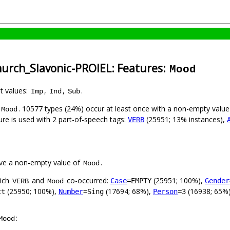
hurch_Slavonic-PROIEL: Features:
Mood
nt values:
,
,
.
Imp
Ind
Sub
. 10577 types (24%) occur at least once with a non-empty valu
Mood
ure is used with 2 part-of-speech tags:
(25951; 13% instances),
VERB
ve a non-empty value of
.
Mood
hich
and
co-occurred:
(25951; 100%),
Case
=EMPTY
Gender
VERB
Mood
(25950; 100%),
(17694; 68%),
(16938; 65%
ct
Number
=Sing
Person
=3
:
Mood