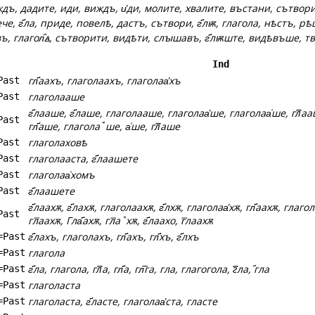
дъ, дадите, иди, виждъ, и҅ди, молите, хвалите, въстани, сътвор
че, г҃ла, приде, повелѣ, дастъ, сътвори, г҃лѭ, глагола, нѣстъ, р
въ, глагол҄ꙙ, сътворити, видѣти, слꙑшавъ, г҃лѭште, видѣвъше, т
Ind
гл҃аахъ, глаголаахъ, глаголаа҅хъ
Past
глаголааше
Past
г҃лааше, г҃лаше, глаголааше, глаголаа҅ше, глаголаа͑ше, гл꙯аа
Past
гл҃аше, глаголаꙿше, а͑ше, гл꙯аше
глаголаховѣ
Past
глаголааста, г҃лаашете
Past
глаголаа͑хомъ
Past
г҃лаашете
Past
г҃лаахѫ, г҃лахѫ, глаголаахѫ, г҃лхѫ, глаголаа҅хѫ, гл҃аахѫ, глаго
Past
гл꙯аахѫ, Гла҃ахѫ, гл꙯аꙿхѫ, г҃лаахо, г꙯лаахѫ
г҃лахъ, глаголахъ, гл҃ахъ, гл҃хъ, г҃лхъ
=Past
глагола
=Past
г҃ла, глагола, гл꙯а, гл҃а, гл͞га, гла, глагогола, г꙯ла, ҄гла
=Past
глаголаста
=Past
глаголаста, г҃ласте, глаголаа҅ста, гласте
=Past