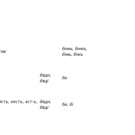
бимь, бимъ,
смь҆
бімь, бімъ
бѫди,
би
бѫді
, Нстъ, еестъ, ест-ъ,
бѫди,
би, бі
бѫді