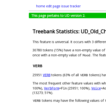
home
edit page
issue tracker
This page pertains to UD version 2.
Treebank Statistics: UD_Old_C
This feature is universal. It occurs with 3 differe
30780 tokens (15%) have a non-empty value of
once with a non-empty value of
. The feat
Mood
VERB
25951
tokens (63% of all
tokens) ha
VERB
VERB
The most frequent other feature values with w
100%),
(25951; 100%),
VerbForm
=Fin
Voice
=A
(13273; 51%).
tokens may have the following values of
VERB