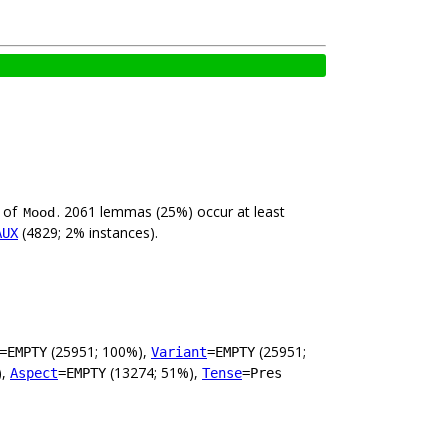
e of
. 2061 lemmas (25%) occur at least
Mood
(4829; 2% instances).
AUX
(25951; 100%),
(25951;
=EMPTY
Variant
=EMPTY
),
(13274; 51%),
Aspect
=EMPTY
Tense
=Pres