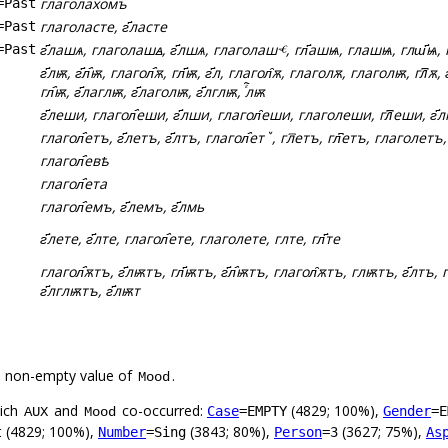
глаголахомъ
=Past
глаголасте, г҃ласте
=Past
г҃лашѧ, глаголашꙙ, г҃лшѧ, глаголашⱕ, гл҃ашѩ, глашѩ, глш҃ѩ, 
=Past
г҃лѭ, г҃л҄ѭ, глагол҄ѫ, гл҃ѭ, г҃л, глагол̑ѫ, глаголѫ, глаголѭ, гл꙯ѫ, г
гл҄ѭ, г҃лаглѭ, г҃лаголѭ, г҃лглѭ, ⷢ҇лѭ
г҃леши, глагол҄еши, г҃лши, глагол̑еши, глаголеши, гл꙯еши, г҃
глагол҄етъ, г҃летъ, г҃лтъ, глагол҄етꙿ, гл꙯етъ, гл͆етъ, глаголет
глагол҄евѣ
глагол҄ета
глагол҄емъ, г҃лемъ, г҃лмь
г҃лете, г҃лте, глагол҄ете, глаголете, глте, гл҃те
глагол҄ѫтъ, г҃лѭтъ, гл҃ѭтъ, г҃л҄ѭтъ, глагол̑ѫтъ, глѭтъ, г҃лтъ, 
г҃лглѭтъ, г҃лѭт
a non-empty value of
.
Mood
hich
and
co-occurred:
(4829; 100%),
Case
=EMPTY
Gender
=E
AUX
Mood
(4829; 100%),
(3843; 80%),
(3627; 75%),
t
Number
=Sing
Person
=3
As