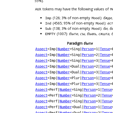
55%).
tokens may have the following values of
AUX
M
(126; 3% of non-empty
):
бѫди,
Imp
Mood
(4565; 95% of non-empty
):
ест
Ind
Mood
(138; 3% of non-empty
):
би, б
Sub
Mood
(1007):
бꙑти, сꙑ, бꙑвъ, сѫшта, 
EMPTY
Paradigm
бꙑти
Aspect
=Imp
|
Number
=Sing
|
Person
=1
|
Tense
=
Aspect
=Imp
|
Number
=Sing
|
Person
=2
|
Tense
=
Aspect
=Imp
|
Number
=Sing
|
Person
=3
|
Tense
=
Aspect
=Imp
|
Number
=Dual
|
Person
=2
|
Tense
=
Aspect
=Imp
|
Number
=Dual
|
Person
=3
|
Tense
=
Aspect
=Imp
|
Number
=Plur
|
Person
=1
|
Tense
=
Aspect
=Imp
|
Number
=Plur
|
Person
=3
|
Tense
=
Aspect
=Perf
|
Number
=Sing
|
Person
=1
|
Tense
Aspect
=Perf
|
Number
=Sing
|
Person
=2
|
Tense
Aspect
=Perf
|
Number
=Sing
|
Person
=3
|
Tense
Aspect
=Perf
|
Number
=Dual
|
Person
=1
|
Tense
Aspect
=Perf
|
Number
=Dual
|
Person
=2
|
Tense