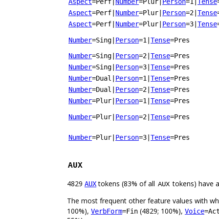
Aspect
=Perf
|
Number
=Plur
|
Person
=1
|
Tense
Aspect
=Perf
|
Number
=Plur
|
Person
=2
|
Tense
Aspect
=Perf
|
Number
=Plur
|
Person
=3
|
Tense
Number
=Sing
|
Person
=1
|
Tense
=Pres
Number
=Sing
|
Person
=2
|
Tense
=Pres
Number
=Sing
|
Person
=3
|
Tense
=Pres
Number
=Dual
|
Person
=1
|
Tense
=Pres
Number
=Dual
|
Person
=2
|
Tense
=Pres
Number
=Plur
|
Person
=1
|
Tense
=Pres
Number
=Plur
|
Person
=2
|
Tense
=Pres
Number
=Plur
|
Person
=3
|
Tense
=Pres
AUX
4829
tokens (83% of all
tokens) have 
AUX
AUX
The most frequent other feature values with w
100%),
(4829; 100%),
VerbForm
=Fin
Voice
=Ac