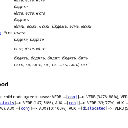
бѫдете
ѥ҅ста, есте, ѥ͑ста
бѫдемъ
ѥ҅смъ, есмъ, ѥ͑смъ, бѫдемъ, есмь, ѥсмъ
нѣсте
e
=Pres
бѫдете, бѫдѣте
есте, ѥ҅сте, ѥ͑сте
бѫдѫтъ, бодѫтъ, бѫдѫтʼ, бѫдѫть, бѫтъ
сѫтъ, сѫ, сѫть, сѫ-, сѫ.....тъ, сѫтъ҆, сѫтꙿ
ood
d child node agree in
:
(3476; 88%),
VERB –[
conj
]–> VERB
VER
Mood
(147; 56%),
(63; 77%),
rataxis
]–> VERB
AUX –[
conj
]–> VERB
AUX 
0%),
(10; 100%),
(5
AUX –[
conj
]–> AUX
AUX –[
dislocated
]–> VERB