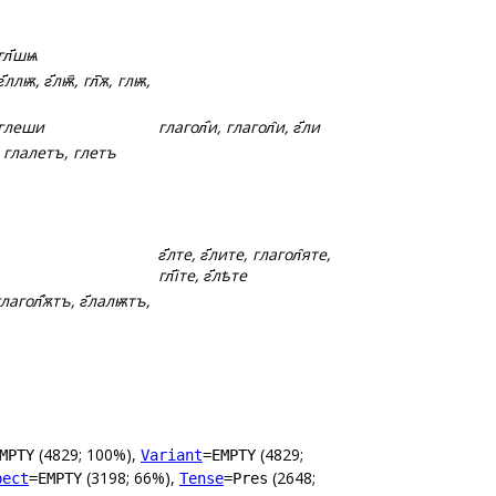
гл҃шѩ
҃ллѭ, г҃лѭ҄, гл͆ѫ, глѭ,
лглеши
глагол҄и, глагол̑и, г҃ли
ъ, глалетъ, глетъ
г҃лте, г҃лите, глагол̑яте,
гл҃іте, г҃лѣте
глагол҄̑ѫтъ, г҃лалѭтъ,
(4829; 100%),
(4829;
MPTY
Variant
=EMPTY
(3198; 66%),
(2648;
pect
=EMPTY
Tense
=Pres