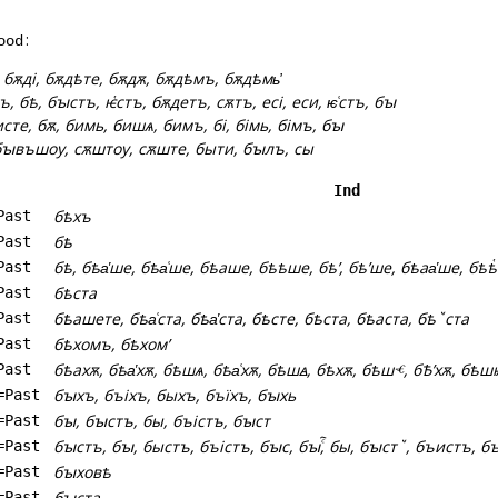
:
ood
 бѫді, бѫдѣте, бѫдѫ, бѫдѣмъ, бѫдѣмь҆
ъ, бѣ, бꙑстъ, ѥ҅стъ, бѫдетъ, сѫтъ, есі, еси, ѥ͑стъ, бꙑ
исте, бѫ, бимь, бишѧ, бимъ, бі, бімь, бімъ, бꙑ
бꙑвъшоу, сѫштоу, сѫште, быти, бꙑлъ, сы
Ind
бѣхъ
Past
бѣ
Past
бѣ, бѣа҅ше, бѣа͑ше, бѣаше, бѣѣше, бѣʼ, бѣʼше, бѣаа҅ше, бѣѣ
Past
бѣста
Past
бѣашете, бѣа͑ста, бѣа҅ста, бѣсте, бѣста, бѣаста, бѣꙿста
Past
бѣхомъ, бѣхомʼ
Past
бѣахѫ, бѣа҅хѫ, бѣшѧ, бѣа͑хѫ, бѣшꙙ, бѣхѫ, бѣшⱕ, бѢʼхѫ, бѣш
Past
бꙑхъ, бъіхъ, быхъ, бъїхъ, бꙑхь
=Past
бꙑ, бꙑстъ, бы, бъістъ, бꙑст
=Past
бꙑстъ, бꙑ, быстъ, бъістъ, бꙑс, бꙑⷭ҇, бы, бꙑстꙿ, бъистъ, бъіⷭ҇, б
=Past
бꙑховѣ
=Past
бꙑста
=Past