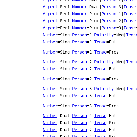
Aspect
=Perf
|
Number
=Dual
|
Person
=3
|
Tense
Aspect
=Perf
|
Number
=Plur
|
Person
=1
|
Tense
Aspect
=Perf
|
Number
=Plur
|
Person
=2
|
Tense
Aspect
=Perf
|
Number
=Plur
|
Person
=3
|
Tense
Number
=Sing
|
Person
=1
|
Polarity
=Neg
|
Tens
Number
=Sing
|
Person
=1
|
Tense
=Fut
Number
=Sing
|
Person
=1
|
Tense
=Pres
Number
=Sing
|
Person
=2
|
Polarity
=Neg
|
Tens
Number
=Sing
|
Person
=2
|
Tense
=Fut
Number
=Sing
|
Person
=2
|
Tense
=Pres
Number
=Sing
|
Person
=3
|
Polarity
=Neg
|
Tens
Number
=Sing
|
Person
=3
|
Tense
=Fut
Number
=Sing
|
Person
=3
|
Tense
=Pres
Number
=Dual
|
Person
=1
|
Tense
=Fut
Number
=Dual
|
Person
=1
|
Tense
=Pres
Number
=Dual
|
Person
=2
|
Tense
=Fut
Number
=Dual
|
Person
=2
|
Tense
=Pres