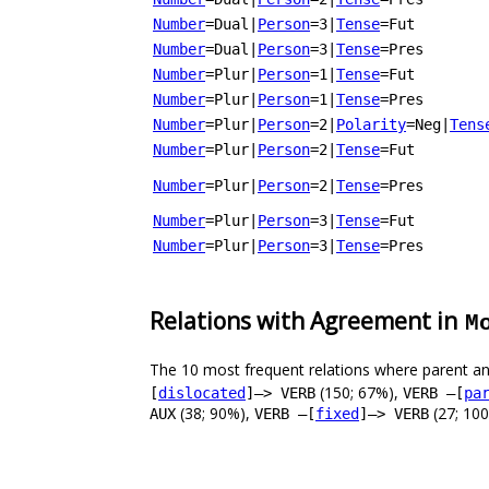
Number
=Dual
|
Person
=3
|
Tense
=Fut
Number
=Dual
|
Person
=3
|
Tense
=Pres
Number
=Plur
|
Person
=1
|
Tense
=Fut
Number
=Plur
|
Person
=1
|
Tense
=Pres
Number
=Plur
|
Person
=2
|
Polarity
=Neg
|
Tens
Number
=Plur
|
Person
=2
|
Tense
=Fut
Number
=Plur
|
Person
=2
|
Tense
=Pres
Number
=Plur
|
Person
=3
|
Tense
=Fut
Number
=Plur
|
Person
=3
|
Tense
=Pres
Relations with Agreement in
M
The 10 most frequent relations where parent an
(150; 67%),
[
dislocated
]–> VERB
VERB –[
pa
(38; 90%),
(27; 10
AUX
VERB –[
fixed
]–> VERB