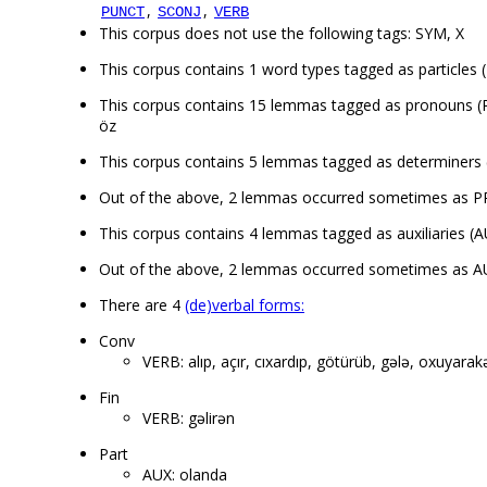
,
,
PUNCT
SCONJ
VERB
This corpus does not use the following tags: SYM, X
This corpus contains 1 word types tagged as particles 
This corpus contains 15 lemmas tagged as pronouns (PRON
öz
This corpus contains 5 lemmas tagged as determiners (
Out of the above, 2 lemmas occurred sometimes as 
This corpus contains 4 lemmas tagged as auxiliaries (AUX):
Out of the above, 2 lemmas occurred sometimes as AU
There are 4
(de)verbal forms:
Conv
VERB: alıp, açır, cıxardıp, götürüb, gələ, oxuyara
Fin
VERB: gəlirən
Part
AUX: olanda