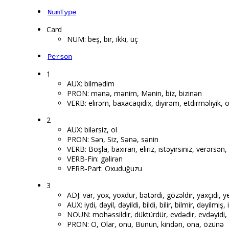
NumType
Card
NUM: beş, bir, ikki, üç
Person
1
AUX: bilmədim
PRON: mənə, mənim, Mənin, biz, bizinən
VERB: elirəm, baxacaqıdıx, diyirəm, etdirməliyik, 
2
AUX: bilərsiz, ol
PRON: Sən, Siz, Sənə, sənin
VERB: Boşla, baxıran, eliriz, istəyirsiniz, verərs
VERB-Fin: gəlirən
VERB-Part: Oxuduğuzu
3
ADJ: var, yox, yoxdur, bətərdi, gözəldir, yaxçıdı, y
AUX: iydi, dəyil, dəyildi, bildi, bilir, bilmir, dəyilmiş,
NOUN: mohəssildir, düktürdür, evdədir, evdəyidi, k
PRON: O, Olar, onu, Bunun, kindən, ona, özünə