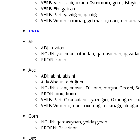
VERB: verdi, aldı, oxur, düşünmürü, getdi, istəyir
VERB-Fin: gəlirən
VERB-Part: yazdığını, qaçdığı
VERB-Vnoun: oxumaq, getmək, içməni, olmamasıd
Case
Abl
ADJ: tezdən
NOUN: yadınnan, otaqdan, qardaşınnan, qəzadan,
PRON: sənin
Acc
ADJ: abini, abisini
AUX-Vnoun: olduğunu
NOUN: kitabı, anasın, Tüklərin, maşını, Gecəni, So
PRON: onu, bunu
VERB-Part: Oxuduxlarını, yazdığını, Oxuduğuzu, o
VERB-Vnoun: içməni, oxumağı, çekmağı, olduğun
Com
NOUN: qardaşıynan, yoldaşıynan
PROPN: Peterinən
Dat