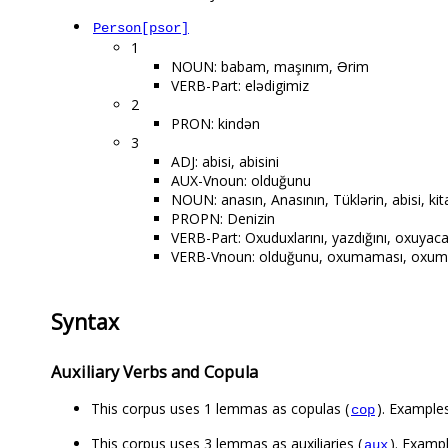
Person[psor]
1
NOUN: babam, maşınım, Ərim
VERB-Part: elədigimiz
2
PRON: kindən
3
ADJ: abisi, abisini
AUX-Vnoun: olduğunu
NOUN: anasın, Anasının, Tüklərin, abisi, kit
PROPN: Denizin
VERB-Part: Oxuduxlarını, yazdığını, oxuyacaxl
VERB-Vnoun: olduğunu, oxumaması, oxumas
Syntax
Auxiliary Verbs and Copula
This corpus uses 1 lemmas as copulas (
). Examples:
cop
This corpus uses 3 lemmas as auxiliaries (
). Example
aux