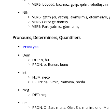
VERB: böyüdü, baxmaz, gəlip, qalar, rahatlaşdırır, 
Nfh
VERB: getmişdi, yatmış, eləmişimiş, etdirməliyik
VERB-Conv: getməmış
VERB-Part: yatmış, görməmiş
Pronouns, Determiners, Quantifiers
PronType
Dem
DET: o, bu
PRON: o, Bunun, bunu
Int
NUM: neçə
PRON: nə, Kimin, Nəməyə, harda
Neg
DET: heç
Prs
PRON: O, Sən, mənə, Olar, Siz, mənim, onu, Məni