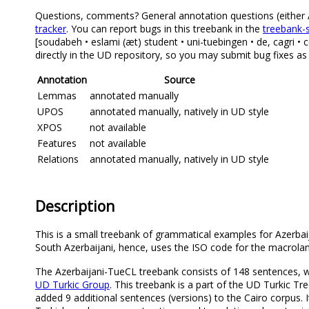
Questions, comments? General annotation questions (either Aze
tracker
. You can report bugs in this treebank in the
treebank-s
[soudabeh • eslami (æt) student • uni-tuebingen • de, cagri •
directly in the UD repository, so you may submit bug fixes as
Annotation
Source
Lemmas
annotated manually
UPOS
annotated manually, natively in UD style
XPOS
not available
Features
not available
Relations
annotated manually, natively in UD style
Description
This is a small treebank of grammatical examples for Azerbaija
South Azerbaijani, hence, uses the ISO code for the macrola
The Azerbaijani-TueCL treebank consists of 148 sentences, 
UD Turkic Group
. This treebank is a part of the UD Turkic T
added 9 additional sentences (versions) to the Cairo corpus. I