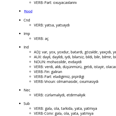
VERB-Part: oxuyacaxlarını
Mood
Cnd
VERB: yatsa, yatsaydı
Imp
VERB: aç
Ind
ADJ: var, yox, yoxdur, bətərdi, gözəldir, yaxçıdı, y
AUX: dəyil, dəyildi, iydi, bilərsiz, bildi, bilir, bilmir
NOUN: mohəssildir, evdəyidi
VERB: verdi, aldı, düşünmürü, getdi, istəyir, olaca
VERB-Fin: gəlirən
VERB-Part: elədigimiz, pişirdigi
VERB-Vnoun: olmamasıdır, oxumasıydı
Nec
VERB: cürləməliydi, etdirməliyik
Sub
VERB: gələ, ola, tərkidə, yata, yatmıya
VERB-Conv: gələ, ola, yata, yatmıya