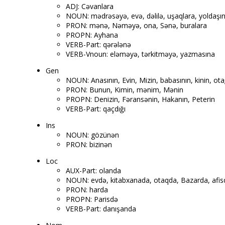
ADJ: Cəvanlara
NOUN: mədrəsəyə, evə, dəlilə, uşaqlara, yoldaşına
PRON: mənə, Nəməyə, ona, Sənə, buralara
PROPN: Ayhana
VERB-Part: qərələnə
VERB-Vnoun: eləməyə, tərkitməyə, yazmasına
Gen
NOUN: Anasının, Evin, Mizin, babasının, kinin, otağ
PRON: Bunun, Kimin, mənim, Mənin
PROPN: Denizin, Fəransənin, Hakanın, Peterin
VERB-Part: qaçdığı
Ins
NOUN: gözünən
PRON: bizinən
Loc
AUX-Part: olanda
NOUN: evdə, kitabxanada, otaqda, Bazarda, afisdə
PRON: harda
PROPN: Parisdə
VERB-Part: danışanda