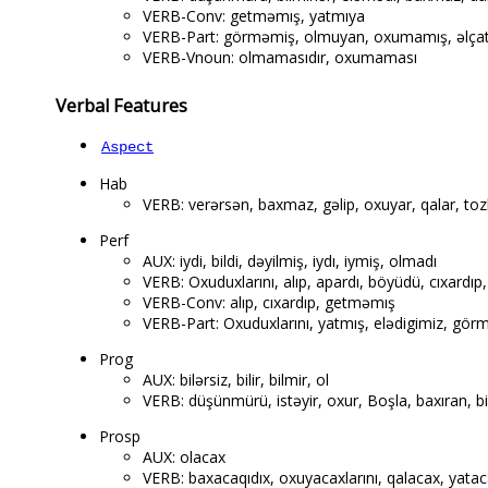
VERB-Conv: getməmış, yatmıya
VERB-Part: görməmiş, olmuyan, oxumamış, əlç
VERB-Vnoun: olmamasıdır, oxumaması
Verbal Features
Aspect
Hab
VERB: verərsən, baxmaz, gəlip, oxuyar, qalar, toz
Perf
AUX: iydi, bildi, dəyilmiş, iydı, iymiş, olmadı
VERB: Oxuduxlarını, alıp, apardı, böyüdü, cıxardıp,
VERB-Conv: alıp, cıxardıp, getməmış
VERB-Part: Oxuduxlarını, yatmış, elədigimiz, görm
Prog
AUX: bilərsiz, bilir, bilmir, ol
VERB: düşünmürü, istəyir, oxur, Boşla, baxıran, bilmi
Prosp
AUX: olacax
VERB: baxacaqıdıx, oxuyacaxlarını, qalacax, yata