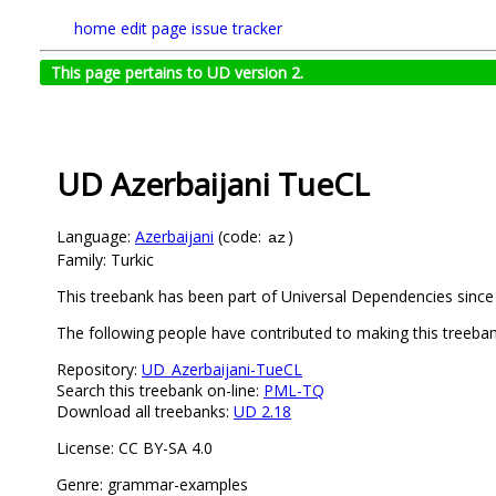
home
edit page
issue tracker
This page pertains to UD version 2.
UD Azerbaijani TueCL
Language:
Azerbaijani
(code:
)
az
Family: Turkic
This treebank has been part of Universal Dependencies since
The following people have contributed to making this treeban
Repository:
UD_Azerbaijani-TueCL
Search this treebank on-line:
PML-TQ
Download all treebanks:
UD 2.18
License: CC BY-SA 4.0
Genre: grammar-examples