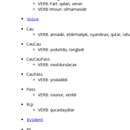
VERB-Part: qalan, verən
VERB-Vnoun: olmamasıdır
Voice
Cau
VERB: annadır, etdirməliyik, oyandırax, qutar, raha
CauCau
VERB: yudurtdu, rənglədi
CauCauPass
VERB: oxutdurulacax
CauPass
VERB: yoxladıldı
Pass
VERB: oxunur, verildi
Rcp
VERB: qucaxlaşdılar
Evident
Fh