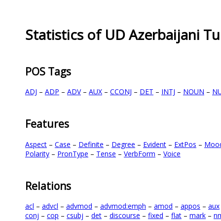
Statistics of UD Azerbaijani T
POS Tags
ADJ
–
ADP
–
ADV
–
AUX
–
CCONJ
–
DET
–
INTJ
–
NOUN
–
N
Features
Aspect
–
Case
–
Definite
–
Degree
–
Evident
–
ExtPos
–
Moo
Polarity
–
PronType
–
Tense
–
VerbForm
–
Voice
Relations
acl
–
advcl
–
advmod
–
advmod:emph
–
amod
–
appos
–
aux
conj
–
cop
–
csubj
–
det
–
discourse
–
fixed
–
flat
–
mark
–
n