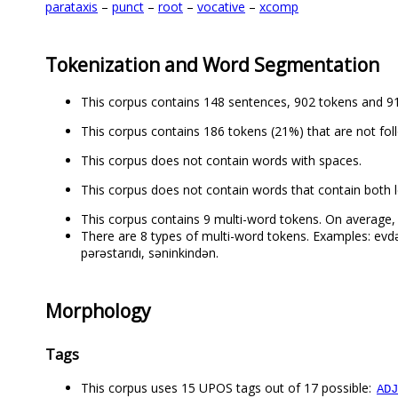
parataxis
–
punct
–
root
–
vocative
–
xcomp
Tokenization and Word Segmentation
This corpus contains 148 sentences, 902 tokens and 91
This corpus contains 186 tokens (21%) that are not fol
This corpus does not contain words with spaces.
This corpus does not contain words that contain both l
This corpus contains 9 multi-word tokens. On average, 
There are 8 types of multi-word tokens. Examples: evdək
pərəstarıdı, səninkindən.
Morphology
Tags
This corpus uses 15 UPOS tags out of 17 possible:
ADJ