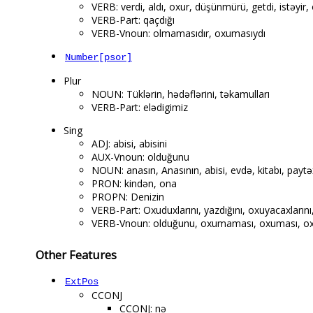
VERB: verdi, aldı, oxur, düşünmürü, getdi, istəyir,
VERB-Part: qaçdığı
VERB-Vnoun: olmamasıdır, oxumasıydı
Number[psor]
Plur
NOUN: Tüklərin, hədəflərini, təkamulları
VERB-Part: elədigimiz
Sing
ADJ: abisi, abisini
AUX-Vnoun: olduğunu
NOUN: anasın, Anasının, abisi, evdə, kitabı, paytə
PRON: kindən, ona
PROPN: Denizin
VERB-Part: Oxuduxlarını, yazdığını, oxuyacaxlarını, 
VERB-Vnoun: olduğunu, oxumaması, oxuması, oxu
Other Features
ExtPos
CCONJ
CCONJ: nə