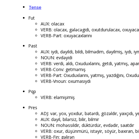
Tense
Fut
AUX: olacax
VERB: olacax, gələcəgidi, oxutdurulacax, oxuyacax
VERB-Part: oxuyacaxlarını
Past
AUX: iydi, dəyildi, bildi, bilmədim, dəyilmiş, iydı, iy
NOUN: evdəyidi
VERB: verdi, aldı, Oxuduxlarını, getdi, yatmış, apar
VERB-Conv: getməmış
VERB-Part: Oxuduxlarını, yatmış, yazdığını, Oxudu
VERB-Vnoun: oxumasıydı
Pqp
VERB: eləmişimiş
Pres
ADJ: var, yox, yoxdur, bətərdi, gözəldir, yaxçıdı, y
AUX: dəyil, bilərsiz, bilir, bilmir
NOUN: mohəssildir, düktürdür, evdədir, saatdır
VERB: oxur, düşünmürü, istəyir, söyür, baxıran, bilmi
VERB-Fin: gəlirən