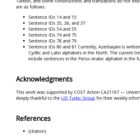
Turkish, and some constructions and translations do not exist
are as follows:
Sentence IDs 14 and 15
Sentence IDs 35, 36, and 37
Sentence IDs 54 and 55
Sentence IDs 74 and 75
Sentence IDs 78 and 79
Sentence IDs 80 and 81 Currently, Azerbaijani is written
Cyrillic and Latin alphabets in the North. The current tr
include sentences in the Perso-Arabic alphabet in the fut
Acknowledgments
This work was supported by COST Action CA21167 — Universali
deeply thankful to the
UD Turkic Group
for their weekly infor
References
(citation)