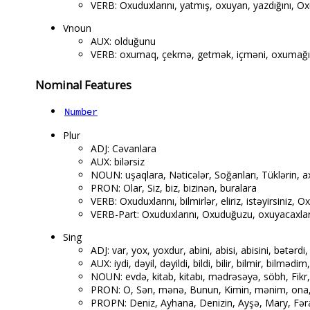
VERB: Oxuduxlarını, yatmış, oxuyan, yazdığını, O
Vnoun
AUX: olduğunu
VERB: oxumaq, çekmə, getmək, içməni, oxumağı,
Nominal Features
Number
Plur
ADJ: Cəvanlara
AUX: bilərsiz
NOUN: uşaqlara, Nəticələr, Soğanları, Tüklərin, ax
PRON: Olar, Siz, biz, bizinən, buralara
VERB: Oxuduxlarını, bilmirlər, eliriz, istəyirsiniz
VERB-Part: Oxuduxlarını, Oxuduğuzu, oxuyacaxlar
Sing
ADJ: var, yox, yoxdur, abini, abisi, abisini, bətərdi
AUX: iydi, dəyil, dəyildi, bildi, bilir, bilmir, bilmədim
NOUN: evdə, kitab, kitabı, mədrəsəyə, söbh, Fikr
PRON: O, Sən, mənə, Bunun, Kimin, mənim, ona
PROPN: Deniz, Ayhana, Denizin, Ayşə, Mary, Fəra