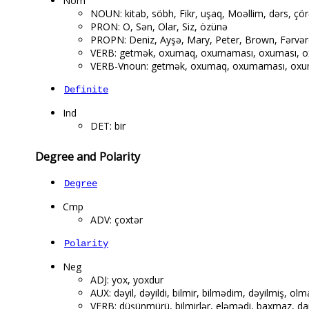
Nom
NOUN: kitab, söbh, Fikr, uşaq, Moəllim, dərs, çörə
PRON: O, Sən, Olar, Siz, özünə
PROPN: Deniz, Ayşə, Mary, Peter, Brown, Fərvərd
VERB: getmək, oxumaq, oxumaması, oxuması, ox
VERB-Vnoun: getmək, oxumaq, oxumaması, oxum
Definite
Ind
DET: bir
Degree and Polarity
Degree
Cmp
ADV: çoxtər
Polarity
Neg
ADJ: yox, yoxdur
AUX: dəyil, dəyildi, bilmir, bilmədim, dəyilmiş, olm
VERB: düşünmürü, bilmirlər, eləmədi, baxmaz, 