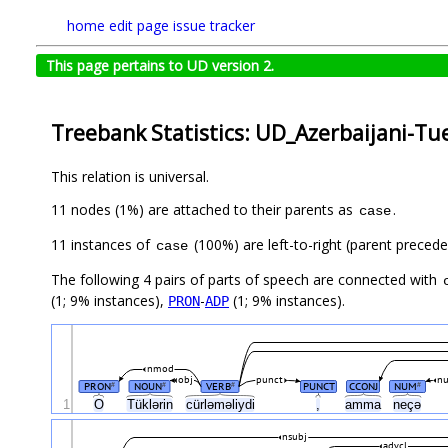
home
edit page
issue tracker
This page pertains to UD version 2.
Treebank Statistics: UD_Azerbaijani-Tu
This relation is universal.
11 nodes (1%) are attached to their parents as
.
case
11 instances of
(100%) are left-to-right (parent precede
case
The following 4 pairs of parts of speech are connected with
(1; 9% instances),
-
(1; 9% instances).
PRON
ADP
nmod
obj
punct
n
PRON
NOUN
VERB
PUNCT
CCONJ
NUM
#
#
#
#
1
O
Tüklərin
cürləməliydi
,
amma
neçə
nsubj
advcl