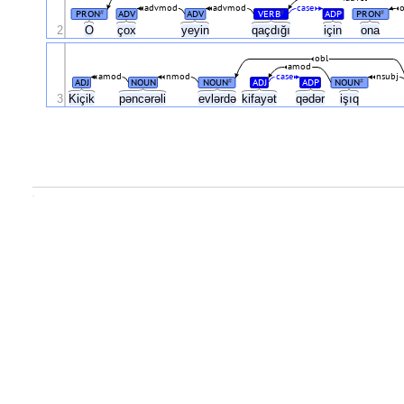
advmod
advmod
case
PRON
ADV
ADV
VERB
ADP
PRON
#
#
#
2
O
çox
yeyin
qaçdığı
için
ona
obl
amod
amod
nmod
case
nsubj
ADJ
NOUN
NOUN
ADJ
ADP
NOUN
#
#
3
Kiçik
pəncərəli
evlərdə
kifayət
qədər
işıq
.