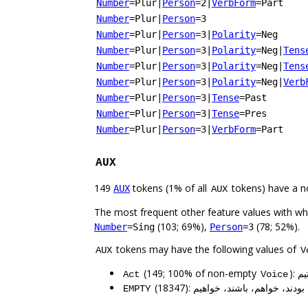
Number
=Plur
|
Person
=2
|
VerbForm
=Part
Number
=Plur
|
Person
=3
Number
=Plur
|
Person
=3
|
Polarity
=Neg
Number
=Plur
|
Person
=3
|
Polarity
=Neg
|
Tens
Number
=Plur
|
Person
=3
|
Polarity
=Neg
|
Tens
Number
=Plur
|
Person
=3
|
Polarity
=Neg
|
Verb
Number
=Plur
|
Person
=3
|
Tense
=Past
Number
=Plur
|
Person
=3
|
Tense
=Pres
Number
=Plur
|
Person
=3
|
VerbForm
=Part
AUX
149
tokens (1% of all
tokens) have a n
AUX
AUX
The most frequent other feature values with w
(103; 69%),
(78; 52%).
Number
=Sing
Person
=3
tokens may have the following values of
AUX
V
(149; 100% of non-empty
):
Act
Voice
(18347): ، خواهم، باشند، خواهیم
EMPTY