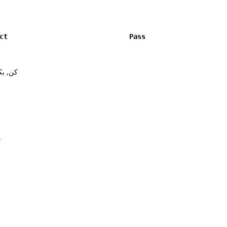
ct
Pass
کن, بک
ک