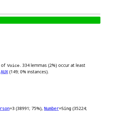
e of
. 334 lemmas (2%) occur at least
Voice
,
(149; 0% instances).
AUX
(38991; 75%),
(35224;
rson
=3
Number
=Sing