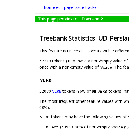
home
edit page
issue tracker
This page pertains to UD version 2.
Treebank Statistics: UD_Persi
This feature is universal. It occurs with 2 differe
52219 tokens (10%) have a non-empty value of
once with a non-empty value of
. The fe
Voice
VERB
52070
tokens (96% of all
tokens) ha
VERB
VERB
The most frequent other feature values with w
68%).
tokens may have the following values of
VERB
(50989; 98% of non-empty
)
Act
Voice