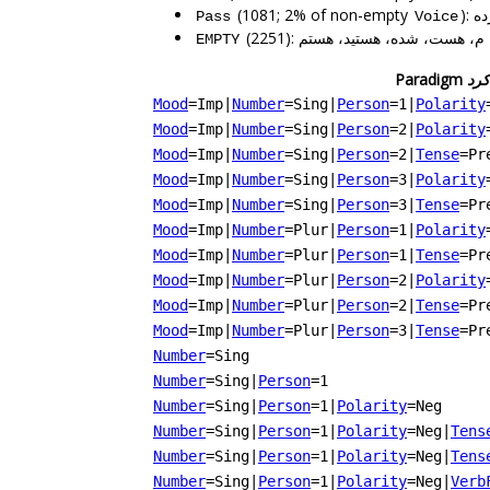
(1081; 2% of non-empty
):
Pass
Voice
(2251): هست، شده، هستید، هستم
EMPTY
Paradigm
کرد
Mood
=Imp
|
Number
=Sing
|
Person
=1
|
Polarity
Mood
=Imp
|
Number
=Sing
|
Person
=2
|
Polarity
Mood
=Imp
|
Number
=Sing
|
Person
=2
|
Tense
=Pr
Mood
=Imp
|
Number
=Sing
|
Person
=3
|
Polarity
Mood
=Imp
|
Number
=Sing
|
Person
=3
|
Tense
=Pr
Mood
=Imp
|
Number
=Plur
|
Person
=1
|
Polarity
Mood
=Imp
|
Number
=Plur
|
Person
=1
|
Tense
=Pr
Mood
=Imp
|
Number
=Plur
|
Person
=2
|
Polarity
Mood
=Imp
|
Number
=Plur
|
Person
=2
|
Tense
=Pr
Mood
=Imp
|
Number
=Plur
|
Person
=3
|
Tense
=Pr
Number
=Sing
Number
=Sing
|
Person
=1
Number
=Sing
|
Person
=1
|
Polarity
=Neg
Number
=Sing
|
Person
=1
|
Polarity
=Neg
|
Tens
Number
=Sing
|
Person
=1
|
Polarity
=Neg
|
Tens
Number
=Sing
|
Person
=1
|
Polarity
=Neg
|
Verb