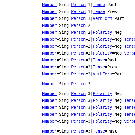
Number
=Sing
|
Person
=1
|
Tense
=Past
Number
=Sing
|
Person
=1
|
Tense
=Pres
Number
=Sing
|
Person
=1
|
VerbForm
=Part
Number
=Sing
|
Person
=2
Number
=Sing
|
Person
=2
|
Polarity
=Neg
Number
=Sing
|
Person
=2
|
Polarity
=Neg
|
Tens
Number
=Sing
|
Person
=2
|
Polarity
=Neg
|
Tens
Number
=Sing
|
Person
=2
|
Polarity
=Neg
|
Verb
Number
=Sing
|
Person
=2
|
Tense
=Past
Number
=Sing
|
Person
=2
|
Tense
=Pres
Number
=Sing
|
Person
=2
|
VerbForm
=Part
Number
=Sing
|
Person
=3
Number
=Sing
|
Person
=3
|
Polarity
=Neg
Number
=Sing
|
Person
=3
|
Polarity
=Neg
|
Tens
Number
=Sing
|
Person
=3
|
Polarity
=Neg
|
Tens
Number
=Sing
|
Person
=3
|
Polarity
=Neg
|
Tens
Number
=Sing
|
Person
=3
|
Polarity
=Neg
|
Verb
Number
=Sing
|
Person
=3
|
Tense
=Past