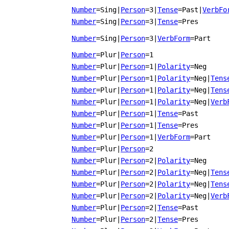
Number
=Sing
|
Person
=3
|
Tense
=Past
|
VerbFo
Number
=Sing
|
Person
=3
|
Tense
=Pres
Number
=Sing
|
Person
=3
|
VerbForm
=Part
Number
=Plur
|
Person
=1
Number
=Plur
|
Person
=1
|
Polarity
=Neg
Number
=Plur
|
Person
=1
|
Polarity
=Neg
|
Tens
Number
=Plur
|
Person
=1
|
Polarity
=Neg
|
Tens
Number
=Plur
|
Person
=1
|
Polarity
=Neg
|
Verb
Number
=Plur
|
Person
=1
|
Tense
=Past
Number
=Plur
|
Person
=1
|
Tense
=Pres
Number
=Plur
|
Person
=1
|
VerbForm
=Part
Number
=Plur
|
Person
=2
Number
=Plur
|
Person
=2
|
Polarity
=Neg
Number
=Plur
|
Person
=2
|
Polarity
=Neg
|
Tens
Number
=Plur
|
Person
=2
|
Polarity
=Neg
|
Tens
Number
=Plur
|
Person
=2
|
Polarity
=Neg
|
Verb
Number
=Plur
|
Person
=2
|
Tense
=Past
Number
=Plur
|
Person
=2
|
Tense
=Pres