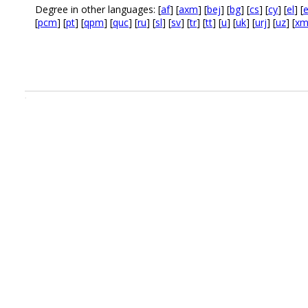
Degree in other languages: [
af
] [
axm
] [
bej
] [
bg
] [
cs
] [
cy
] [
el
] [
[
pcm
] [
pt
] [
qpm
] [
quc
] [
ru
] [
sl
] [
sv
] [
tr
] [
tt
] [
u
] [
uk
] [
urj
] [
uz
] [
xm
.