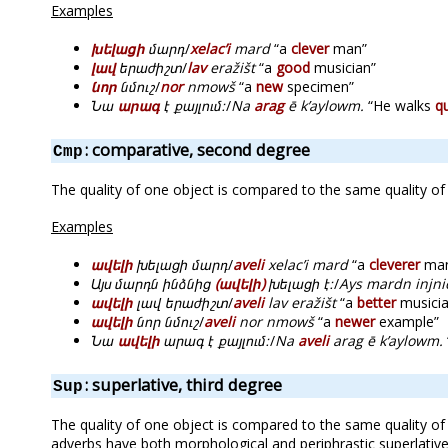
Examples
խելացի
մարդ
/
xelacʼi
mard
“a
clever
man”
լավ
երաժիշտ
/
lav
eražišt
“a
good
musician”
նոր
նմուշ
/
nor
nmowš
“a
new
specimen”
Նա
արագ
է քայլում։
/
Na
arag
ē kʼaylowm.
“He walks
qu
: comparative, second degree
Cmp
The quality of one object is compared to the same quality of
Examples
ավելի
խելացի մարդ
/
aveli
xelacʼi mard
“a
cleverer
ma
Այս մարդն ինձնից
(ավելի)
խելացի է։
/
Ays mardn injni
ավելի
լավ երաժիշտ
/
aveli
lav eražišt
“a
better
musicia
ավելի
նոր նմուշ
/
aveli
nor nmowš
“a
newer
example”
Նա
ավելի
արագ է քայլում։
/
Na
aveli
arag ē kʼaylowm.
: superlative, third degree
Sup
The quality of one object is compared to the same quality of 
adverbs have both morphological and periphrastic superlativ