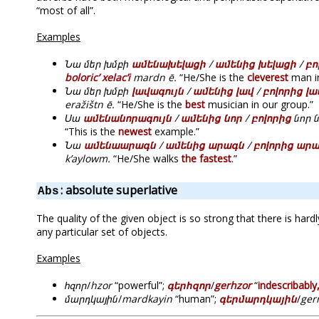
“most of all”.
Examples
Նա մեր խմբի
ամենախելացի
/
ամենից խելացի
/
բո
boloricʼ xelacʼi
mardn ē.
“He/She is the
cleverest
man in
Նա մեր խմբի
լավագույն
/
ամենից լավ
/
բոլորից լա
eražištn ē.
“He/She is the
best
musician in our group.”
Սա
ամենանորագույն
/
ամենից նոր
/
բոլորից
նոր ն
“This is the
newest
example.”
Նա
ամենաարագն
/
ամենից արագն
/
բոլորից ար
kʼaylowm.
“He/She walks
the fastest
.”
: absolute superlative
Abs
The quality of the given object is so strong that there is hard
any particular set of objects.
Examples
հզոր
/
hzor
“powerful”;
գերհզոր
/
gerhzor
“
indescribably
մարդկային
/
mardkayin
“human”;
գերմարդկային
/
ger