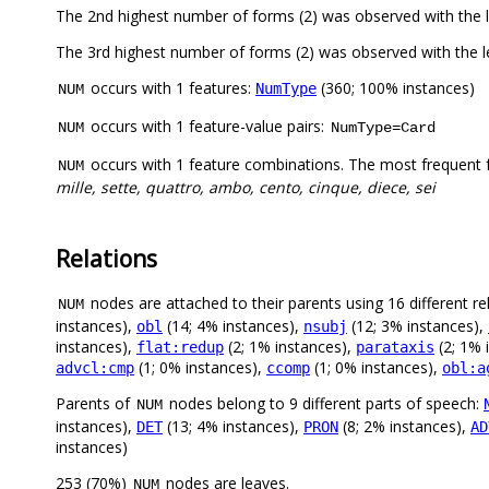
The 2nd highest number of forms (2) was observed with the
The 3rd highest number of forms (2) was observed with the 
occurs with 1 features:
(360; 100% instances)
NumType
NUM
occurs with 1 feature-value pairs:
NUM
NumType=Card
occurs with 1 feature combinations. The most frequent 
NUM
mille, sette, quattro, ambo, cento, cinque, diece, sei
Relations
nodes are attached to their parents using 16 different re
NUM
instances),
(14; 4% instances),
(12; 3% instances),
obl
nsubj
instances),
(2; 1% instances),
(2; 1% 
flat:redup
parataxis
(1; 0% instances),
(1; 0% instances),
advcl:cmp
ccomp
obl:a
Parents of
nodes belong to 9 different parts of speech:
NUM
instances),
(13; 4% instances),
(8; 2% instances),
DET
PRON
AD
instances)
253 (70%)
nodes are leaves.
NUM