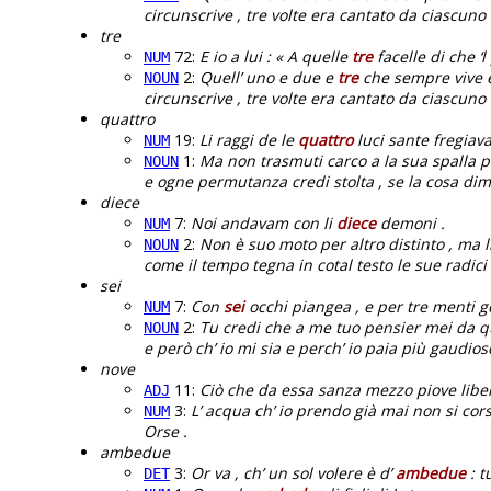
circunscrive , tre volte era cantato da ciascuno 
tre
72:
E io a lui : « A quelle
tre
facelle di che ‘
NUM
2:
Quell’ uno e due e
tre
che sempre vive 
NOUN
circunscrive , tre volte era cantato da ciascuno 
quattro
19:
Li raggi de le
quattro
luci sante fregiavan
NUM
1:
Ma non trasmuti carco a la sua spalla per
NOUN
e ogne permutanza credi stolta , se la cosa dim
diece
7:
Noi andavam con li
diece
demoni .
NUM
2:
Non è suo moto per altro distinto , ma l
NOUN
come il tempo tegna in cotal testo le sue radici 
sei
7:
Con
sei
occhi piangea , e per tre menti g
NUM
2:
Tu credi che a me tuo pensier mei da quel
NOUN
e però ch’ io mi sia e perch’ io paia più gaudio
nove
11:
Ciò che da essa sanza mezzo piove liber
ADJ
3:
L’ acqua ch’ io prendo già mai non si cor
NUM
Orse .
ambedue
3:
Or va , ch’ un sol volere è d’
ambedue
: t
DET