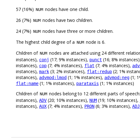
57 (16%)
nodes have one child.
NUM
26 (7%)
nodes have two children.
NUM
24 (7%)
nodes have three or more children.
NUM
The highest child degree of a
node is 6.
NUM
Children of
nodes are attached using 24 different relatio
NUM
instances),
(17; 9% instances),
(16; 8% instances
conj
punct
instances),
(7; 4% instances),
(7; 4% instances),
cop
flat
adv
instances),
(3; 2% instances),
(2; 1% instan
mark
flat:redup
instances),
(1; 1% instances),
(1; 1
advmod:lmod
advmod:neg
(1; 1% instances),
(1; 1% instances)
flat:name
parataxis
Children of
nodes belong to 12 different parts of speech
NUM
instances),
(20; 10% instances),
(19; 10% instances),
ADV
NUM
instances),
(7; 4% instances),
(6; 3% instances),
AUX
PRON
ADJ
.