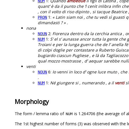
1:
Quando
ambedue
li figli di Latona , cop
NUM
quant’ è da il punto che ‘l cenìt inlibra infin che
, con il volto di riso dipinto , si tacque Beatrice
1:
« Latin siam noi , che tu vedi sì guasti 
PRON
dimandasti ? » .
nona
2:
Fiorenza dentro da la cerchia antica , on
NOUN
1:
S’ el s’ aunasse ancor tutta la gente che g
NUM
Troiani e per la lunga guerra che de l’ anella fé
di colpi doglie per contastare a Ruberto Guiscard
bugiardo ciascun Pugliese , e là da Tagliacozzo
qual mozzo mostrasse , d’ aequar sarebbe null
venti
6:
Io venni in loco d’ ogne luce muto , c
NOUN
.
1:
Né giungere si , numerando , a il
venti
sì
NUM
Morphology
The form / lemma ratio of
is 1.264706 (the average of al
NUM
The 1st highest number of forms (3) was observed with the 