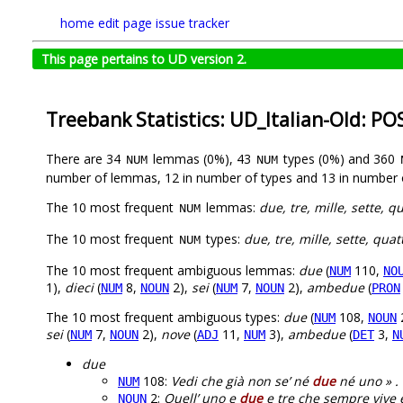
home
edit page
issue tracker
This page pertains to UD version 2.
Treebank Statistics: UD_Italian-Old: PO
There are 34
lemmas (0%), 43
types (0%) and 360
NUM
NUM
number of lemmas, 12 in number of types and 13 in number 
The 10 most frequent
lemmas:
due, tre, mille, sette, q
NUM
The 10 most frequent
types:
due, tre, mille, sette, qua
NUM
The 10 most frequent ambiguous lemmas:
due
(
110,
NUM
NO
1),
dieci
(
8,
2),
sei
(
7,
2),
ambedue
(
NUM
NOUN
NUM
NOUN
PRON
The 10 most frequent ambiguous types:
due
(
108,
NUM
NOUN
sei
(
7,
2),
nove
(
11,
3),
ambedue
(
3,
NUM
NOUN
ADJ
NUM
DET
N
due
108:
Vedi che già non se’ né
due
né uno » .
NUM
2:
Quell’ uno e
due
e tre che sempre vive 
NOUN