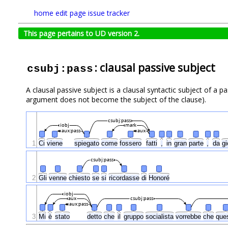
home
edit page
issue tracker
This page pertains to UD version 2.
: clausal passive subject
csubj:pass
A clausal passive subject is a clausal syntactic subject of a 
argument does not become the subject of the clause).
csubj:pass
iobj
mark
aux:pass
aux
1
Ci
viene
spiegato
come
fossero
fatti
,
in
gran
parte
,
da
g
csubj:pass
2
Gli
venne
chiesto
se
si
ricordasse
di
Honoré
iobj
aux
csubj:pass
aux:pass
3
Mi
è
stato
detto
che
il
gruppo
socialista
vorrebbe
che
que