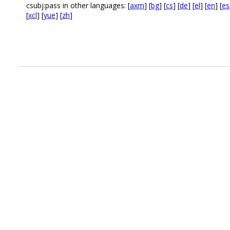
csubj:pass in other languages: [
axm
] [
bg
] [
cs
] [
de
] [
el
] [
en
] [
es
[
xcl
] [
yue
] [
zh
]
.