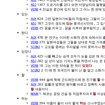
AUX
1307: 도쿄거리를 걷다 보면 서양남자와 팔짱
ADJ
4: 진실은 중간에 있지 않고 그 어느 한 편
VERB
있는
824: 그런 일본아가씨들의 차림새는 그들이 
AUX
787: 그것이 경도에
있는
풍국신사인데 , 그 입
ADJ
25: 꿈을 키우고 , 꿈을 이루려 몸부림치고 ,
VERB
한다
478: 본 연구는 이러한 사회적 관계 속에서의
AUX
373: 일본여성들은 그들을 상대로 직접 가
VERB
1: 교포들 중에는 우리말을 거의 못하거나
한
SCONJ
있었다
425: 나를 빼고는 승객 모두가 눈을 감은 채 
AUX
282: 십 년이 넘는 기자노릇을 하면서 나는 운
ADJ
18: 그는 이런 약속을 한 적이
있었다
.
VERB
2: 이 때 한 외국인이 불이 난 줄 알고 소
SCONJ
할
444: 술에 취해 곤드레만드레 된 친구를
할
수
VERB
263: 법률과 법학은 용어를 바르고 정확히 사
AUX
할
내용이다 .
1: 체코는 공장 건설 등 직접투자의 8
할
이상을
NOUN
하는
394: 아줌마 둘이 사이 좋게
하는
스나쿠였는데
VERB