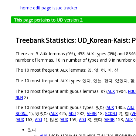
home
edit page
issue tracker
This page pertains to UD version 2.
Treebank Statistics: UD_Korean-Kaist: 
There are 5
lemmas (0%), 458
types (0%) and 834
AUX
AUX
number of lemmas, 10 in number of types and 9 in number o
The 10 most frequent
lemmas: 있, 않, 하, 이, 싶
AUX
The 10 most frequent
types: 있다, 있는, 한다, 있었다, 
AUX
The 10 most frequent ambiguous lemmas: 하 (
1904,
AUX
NOU
2)
NUM
The 10 most frequent ambiguous types: 있다 (
1405,
AUX
ADJ
1), 있었다 (
425,
282,
18,
2), 할 (
SCONJ
AUX
ADJ
VERB
SCONJ
V
(
163,
1), 않은 (
159,
3), 했다 (
153,
1
AUX
ADJ
AUX
ADJ
VERB
AUX
있다
1405: 서양법학 인명에만 국한되어 동양법학