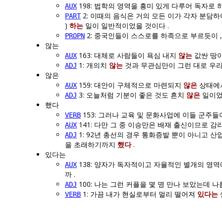
198: 법학의 영역을 흥미 있게 다루어 독자로
AUX
2: 이때의 음식은 거의 모든 이가 각자 분담
PART
)
하는
일이 일반적이었을 것이다 .
2: 중국인들이 스스로를 하족으로 부르듯이 
PROPN
않는
163: 대체로 사람들이 욕심 내지
않는
값싼 땅이
AUX
1: 개의치
않는
것과 무관심만이 그런 대로 우리들
ADJ
않은
159: 대안이 구체적으로 마련되지
않은
상태에서
AUX
3: 오늘처럼 기분이 좋은 것도 흔치
않은
일이었
ADJ
했다
153: 그러나 교육 및 문화사업에 이들 군주
VERB
141: 다만 그 중 이승만은 배재 출신이므로 
AUX
1: 92년 총선의 경우 통화증발 뿐이 아니고
ADJ
을 초래하기까지
했다
.
있다는
138: 양자가 독자적이고 자율적인 별개의 영
AUX
까 .
100: 나는 그런 커플을 몇 명 만나 보았는데 
ADJ
1: 가끔 내가 현실로부터 멀리 떨어져
있다는
VERB