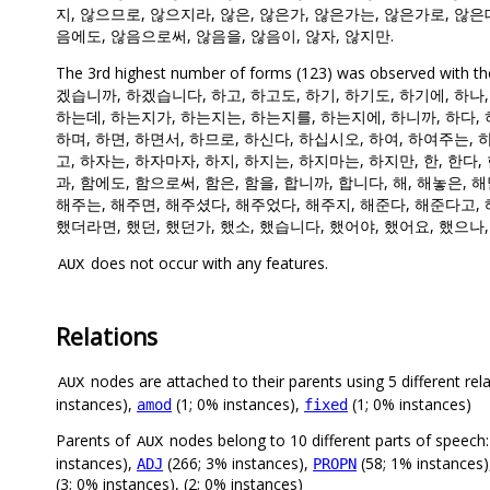
지, 않으므로, 않으지라, 않은, 않은가, 않은가는, 않은가로, 않은
음에도, 않음으로써, 않음을, 않음이, 않자, 않지만.
The 3rd highest number of forms (123) was observ
겠습니까, 하겠습니다, 하고, 하고도, 하기, 하기도, 하기에, 하나
하는데, 하는지가, 하는지는, 하는지를, 하는지에, 하니까, 하다, 하
하며, 하면, 하면서, 하므로, 하신다, 하십시오, 하여, 하여주는, 
고, 하자는, 하자마자, 하지, 하지는, 하지마는, 하지만, 한, 한다,
과, 함에도, 함으로써, 함은, 함을, 합니까, 합니다, 해, 해놓은, 
해주는, 해주면, 해주셨다, 해주었다, 해주지, 해준다, 해준다고, 해
했더라면, 했던, 했던가, 했소, 했습니다, 했어야, 했어요, 했으나,
does not occur with any features.
AUX
Relations
nodes are attached to their parents using 5 different rel
AUX
instances),
(1; 0% instances),
(1; 0% instances)
amod
fixed
Parents of
nodes belong to 10 different parts of speech
AUX
instances),
(266; 3% instances),
(58; 1% instances
ADJ
PROPN
(3; 0% instances), (2; 0% instances)