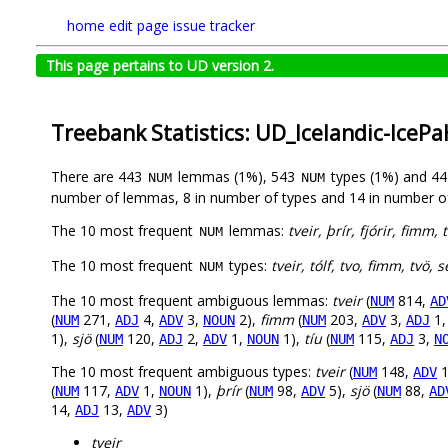
home
edit page
issue tracker
This page pertains to UD version 2.
Treebank Statistics: UD_Icelandic-IceP
There are 443
lemmas (1%), 543
types (1%) and 4
NUM
NUM
number of lemmas, 8 in number of types and 14 in number o
The 10 most frequent
lemmas:
tveir, þrír, fjórir, fimm,
NUM
The 10 most frequent
types:
tveir, tólf, tvo, fimm, tvö, s
NUM
The 10 most frequent ambiguous lemmas:
tveir
(
814,
NUM
AD
(
271,
4,
3,
2),
fimm
(
203,
3,
1
NUM
ADJ
ADV
NOUN
NUM
ADV
ADJ
1),
sjö
(
120,
2,
1,
1),
tíu
(
115,
3,
NUM
ADJ
ADV
NOUN
NUM
ADJ
N
The 10 most frequent ambiguous types:
tveir
(
148,
1
NUM
ADV
(
117,
1,
1),
þrír
(
98,
5),
sjö
(
88,
NUM
ADV
NOUN
NUM
ADV
NUM
AD
14,
13,
3)
ADJ
ADV
tveir