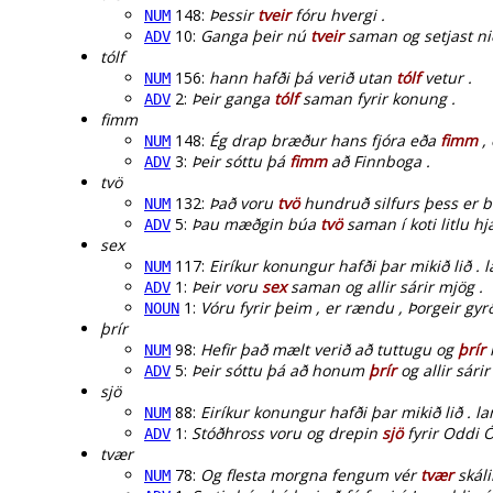
148:
Þessir
tveir
fóru hvergi .
NUM
10:
Ganga þeir nú
tveir
saman og setjast ni
ADV
tólf
156:
hann hafði þá verið utan
tólf
vetur .
NUM
2:
Þeir ganga
tólf
saman fyrir konung .
ADV
fimm
148:
Ég drap bræður hans fjóra eða
fimm
, 
NUM
3:
Þeir sóttu þá
fimm
að Finnboga .
ADV
tvö
132:
Það voru
tvö
hundruð silfurs þess er b
NUM
5:
Þau mæðgin búa
tvö
saman í koti litlu hjá
ADV
sex
117:
Eiríkur konungur hafði þar mikið lið . 
NUM
1:
Þeir voru
sex
saman og allir sárir mjög .
ADV
1:
Vóru fyrir þeim , er rændu , Þorgeir gy
NOUN
þrír
98:
Hefir það mælt verið að tuttugu og
þrír
m
NUM
5:
Þeir sóttu þá að honum
þrír
og allir sárir
ADV
sjö
88:
Eiríkur konungur hafði þar mikið lið . l
NUM
1:
Stóðhross voru og drepin
sjö
fyrir Oddi Ó
ADV
tvær
78:
Og flesta morgna fengum vér
tvær
skáli
NUM