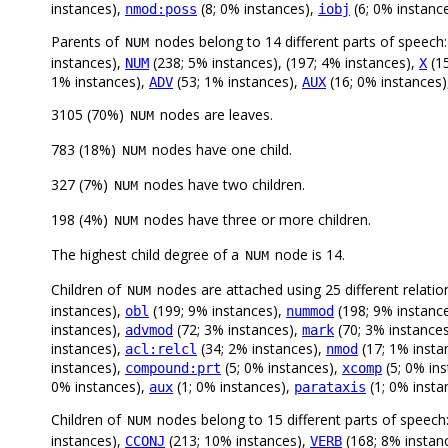
instances),
(8; 0% instances),
(6; 0% instanc
nmod:poss
iobj
Parents of
nodes belong to 14 different parts of speech
NUM
instances),
(238; 5% instances), (197; 4% instances),
(15
NUM
X
1% instances),
(53; 1% instances),
(16; 0% instances
ADV
AUX
3105 (70%)
nodes are leaves.
NUM
783 (18%)
nodes have one child.
NUM
327 (7%)
nodes have two children.
NUM
198 (4%)
nodes have three or more children.
NUM
The highest child degree of a
node is 14.
NUM
Children of
nodes are attached using 25 different relatio
NUM
instances),
(199; 9% instances),
(198; 9% instanc
obl
nummod
instances),
(72; 3% instances),
(70; 3% instance
advmod
mark
instances),
(34; 2% instances),
(17; 1% insta
acl:relcl
nmod
instances),
(5; 0% instances),
(5; 0% in
compound:prt
xcomp
0% instances),
(1; 0% instances),
(1; 0% insta
aux
parataxis
Children of
nodes belong to 15 different parts of speech
NUM
instances),
(213; 10% instances),
(168; 8% instan
CCONJ
VERB