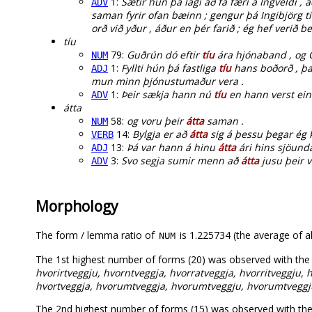
1:
Sætir hún þá lagi að fá færi á Ingveldi ,
ADV
saman fyrir ofan bæinn ; gengur þá Ingibjörg ti
orð við yður , áður en þér farið ; ég hef verið b
tíu
79:
Guðrún dó eftir
tíu
ára hjónaband , og G
NUM
1:
Fyllti hún þá fastliga
tíu
hans boðorð , það
ADJ
mun minn þjónustumaður vera .
1:
Þeir sækja hann nú
tíu
en hann verst eink
ADV
átta
58:
og voru þeir
átta
saman .
NUM
14:
Bylgja er að
átta
sig á þessu þegar ég k
VERB
13:
Þá var hann á hinu
átta
ári hins sjöunda
ADJ
3:
Svo segja sumir menn að
átta
jusu þeir v
ADV
Morphology
The form / lemma ratio of
is 1.225734 (the average of al
NUM
The 1st highest number of forms (20) was observed with th
hvorirtveggju, hvorntveggja, hvorratveggja, hvorritveggju, h
hvortveggja, hvorumtveggja, hvorumtveggju, hvorumtveggj
The 2nd highest number of forms (15) was observed with the