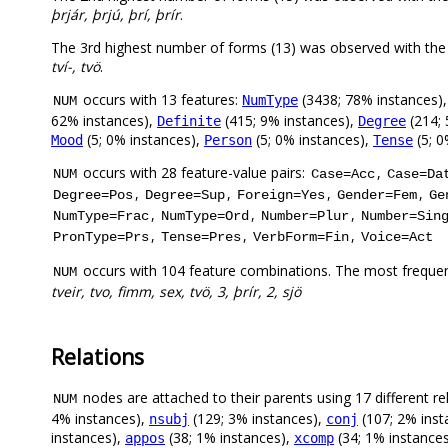
þrjár, þrjú, þrí, þrír
.
The 3rd highest number of forms (13) was observed with the
tví-, tvö
.
occurs with 13 features:
(3438; 78% instances)
NumType
NUM
62% instances),
(415; 9% instances),
(214; 
Definite
Degree
(5; 0% instances),
(5; 0% instances),
(5; 0
Mood
Person
Tense
occurs with 28 feature-value pairs:
,
NUM
Case=Acc
Case=Da
,
,
,
,
Degree=Pos
Degree=Sup
Foreign=Yes
Gender=Fem
Ge
,
,
,
NumType=Frac
NumType=Ord
Number=Plur
Number=Sin
,
,
,
PronType=Prs
Tense=Pres
VerbForm=Fin
Voice=Act
occurs with 104 feature combinations. The most frequen
NUM
tveir, tvo, fimm, sex, tvö, 3, þrír, 2, sjö
Relations
nodes are attached to their parents using 17 different re
NUM
4% instances),
(129; 3% instances),
(107; 2% inst
nsubj
conj
instances),
(38; 1% instances),
(34; 1% instance
appos
xcomp