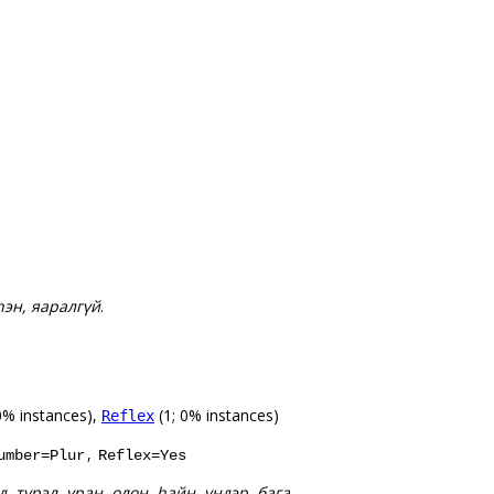
hэн, яаралгүй
.
0% instances),
(1; 0% instances)
Reflex
,
umber=Plur
Reflex=Yes
, түрэл, уран, олон, һайн, үндэр, бага,