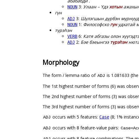
абабабди .
3:
Улаан – Үдэ
хотын
ажахын
NOUN
гүн
3:
Шүлэгшын дүрбэн мүрнүүдһ
ADJ
1:
Философско
гүн
удхатай м
NOUN
түрэһэн
6:
Катя абгазы олон хүүгэдт
VERB
2:
Бэе бэеынгээ
түрэһэн
нютаг
ADJ
Morphology
The form / lemma ratio of
is 1.081633 (the
ADJ
The 1st highest number of forms (6) was obser
The 2nd highest number of forms (3) was obse
The 3rd highest number of forms (3) was obser
occurs with 5 features:
(8; 1% instanc
Case
ADJ
occurs with 8 feature-value pairs:
ADJ
Case=Ac
occurs with 8 feature combinations. The m
ADJ