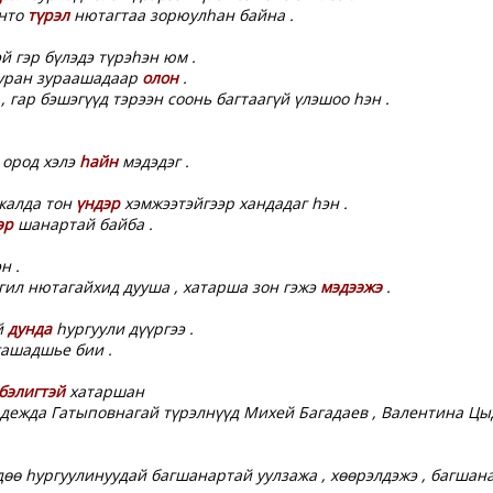
онто
түрэл
нютагтаа зорюулһан байна .
й гэр бүлэдэ түрэһэн юм .
 уран зураашадаар
олон
.
, гар бэшэгүүд тэрээн соонь багтаагүй үлэшоо hэн .
 ород хэлэ
һайн
мэдэдэг .
жалда тон
үндэр
хэмжээтэйгээр хандадаг һэн .
эр
шанартай байба .
н .
гил нютагайхид дууша , хатарша зон гэжэ
мэдээжэ
.
й
дунда
һургуули дүүргээ .
ашадшье бии .
бэлигтэй
хатаршан
адежда Гатыповнагай түрэлнүүд Михей Багадаев , Валентина Цы
өө һургуулинуудай багшанартай уулзажа , хөөрэлдэжэ , багшан