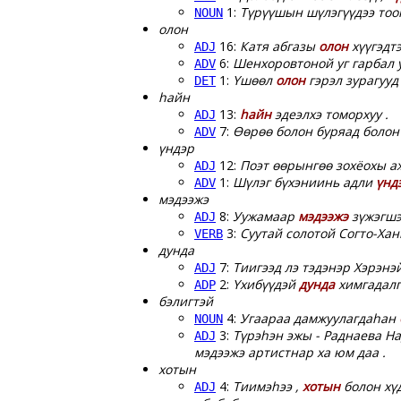
1:
Түрүүшын шүлэгүүдээ то
NOUN
олон
16:
Катя абгазы
олон
хүүгэдтэ
ADJ
6:
Шенхоровтоной уг гарбал
ADV
1:
Үшөөл
олон
гэрэл зурагууд 
DET
һайн
13:
һайн
эдеэлхэ томорхуу .
ADJ
7:
Өөрөө болон буряад болон
ADV
үндэр
12:
Поэт өөрынгөө зохёохы а
ADJ
1:
Шүлэг бүхэниинь адли
үнд
ADV
мэдээжэ
8:
Уужамаар
мэдээжэ
зүжэгшэ
ADJ
3:
Суутай солотой Согто-Хан
VERB
дунда
7:
Тиигээд лэ тэдэнэр Хэрэнэ
ADJ
2:
Үхибүүдэй
дунда
химгадалг
ADP
бэлигтэй
4:
Угаараа дамжуулагдаһан
NOUN
3:
Түрэһэн эжы - Раднаева Н
ADJ
мэдээжэ артистнар ха юм даа .
хотын
4:
Тиимэһээ ,
хотын
болон хүд
ADJ