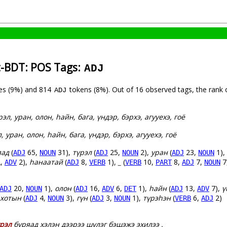
t-BDT: POS Tags:
ADJ
es (9%) and 814
tokens (8%). Out of 16 observed tags, the rank
ADJ
рэл, уран, олон, һайн, бага, үндэр, бэрхэ, агууехэ, гоё
, уран, олон, һайн, бага, үндэр, бэрхэ, агууехэ, гоё
яад
(
65,
31),
түрэл
(
25,
2),
уран
(
23,
1),
ADJ
NOUN
ADJ
NOUN
ADJ
NOUN
,
2),
һанаатай
(
8,
1),
_
(
10,
8,
7,
7
ADV
ADJ
VERB
VERB
PART
ADJ
NOUN
20,
1),
олон
(
16,
6,
1),
һайн
(
13,
7),
ү
ADJ
NOUN
ADJ
ADV
DET
ADJ
ADV
хотын
(
4,
3),
гүн
(
3,
1),
түрэһэн
(
6,
2)
ADJ
NOUN
ADJ
NOUN
VERB
ADJ
үрэл
буряад хэлэн дээрээ шүлэг бэшэжэ эхилээ .