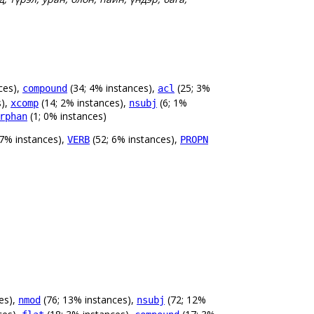
ces),
(34; 4% instances),
(25; 3%
compound
acl
s),
(14; 2% instances),
(6; 1%
xcomp
nsubj
(1; 0% instances)
rphan
 7% instances),
(52; 6% instances),
VERB
PROPN
es),
(76; 13% instances),
(72; 12%
nmod
nsubj