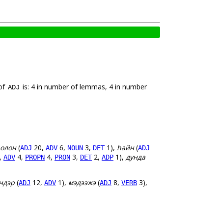
 of
is: 4 in number of lemmas, 4 in number
ADJ
олон
(
20,
6,
3,
1),
һайн
(
ADJ
ADV
NOUN
DET
ADJ
,
4,
4,
3,
2,
1),
дунда
ADV
PROPN
PRON
DET
ADP
ндэр
(
12,
1),
мэдээжэ
(
8,
3),
ADJ
ADV
ADJ
VERB