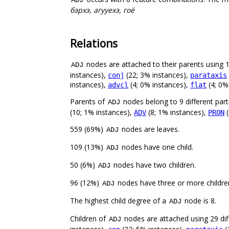
бэрхэ, агууехэ, гоё
Relations
nodes are attached to their parents using 15
ADJ
instances),
(22; 3% instances),
conj
parataxis
instances),
(4; 0% instances),
(4; 0%
advcl
flat
Parents of
nodes belong to 9 different par
ADJ
(10; 1% instances),
(8; 1% instances),
(
ADV
PRON
559 (69%)
nodes are leaves.
ADJ
109 (13%)
nodes have one child.
ADJ
50 (6%)
nodes have two children.
ADJ
96 (12%)
nodes have three or more childre
ADJ
The highest child degree of a
node is 8.
ADJ
Children of
nodes are attached using 29 diff
ADJ