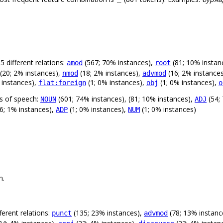
 different relations:
(567; 70% instances),
(81; 10% instan
amod
root
(20; 2% instances),
(18; 2% instances),
(16; 2% instance
nmod
advmod
 instances),
(1; 0% instances),
(1; 0% instances),
flat:foreign
obj
o
ts of speech:
(601; 74% instances), (81; 10% instances),
(54;
NOUN
ADJ
6; 1% instances),
(1; 0% instances),
(1; 0% instances)
ADP
NUM
n.
erent relations:
(135; 23% instances),
(78; 13% instanc
punct
advmod