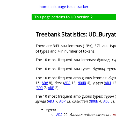
home
edit page
issue tracker
This page pertains to UD version 2.
Treebank Statistics: UD_Burya
There are 343
lemmas (13%), 371
typ
ADJ
ADJ
of types and 4 in number of tokens.
The 10 most frequent
lemmas:
буряад, тү
ADJ
The 10 most frequent
types:
буряад, түрэл
ADJ
The 10 most frequent ambiguous lemmas:
бур
15,
8),
бага
(
13,
4),
үндэр
(
12
ADV
ADJ
NOUN
ADJ
(
7,
2)
ADJ
ADP
The 10 most frequent ambiguous types:
түрэл
(
дунда
(
7,
2),
бэлигтэй
(
4,
3),
ADJ
ADP
NOUN
ADJ
түрэл
20:
Далаад онһоо эхилээд ,
т
ADJ