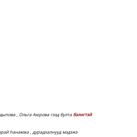
дыпова , Ольга Аюрова гээд булта
бэлигтэй
арай һанамжа , дурадхалнууд мэдэжэ