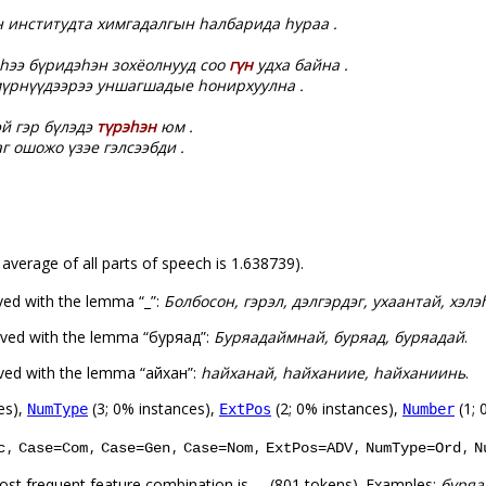
 институдта химгадалгын һалбарида һураа .
ээ бүридэһэн зохёолнууд соо
гүн
удха байна .
үрнүүдээрээ уншагшадые һонирхуулна .
эй гэр бүлэдэ
түрэһэн
юм .
 ошожо үзэе гэлсээбди .
 average of all parts of speech is 1.638739).
ved with the lemma “_”:
Болбосон, гэрэл, дэлгэрдэг, ухаантай, хэлэ
rved with the lemma “буряад”:
Буряадаймнай, буряад, буряадай
.
ved with the lemma “һайхан”:
һайханай, һайханиие, һайханиинь
.
es),
(3; 0% instances),
(2; 0% instances),
(1; 
NumType
ExtPos
Number
,
,
,
,
,
,
c
Case=Com
Case=Gen
Case=Nom
ExtPos=ADV
NumType=Ord
N
ost frequent feature combination is
(801 tokens). Examples:
буряад
_