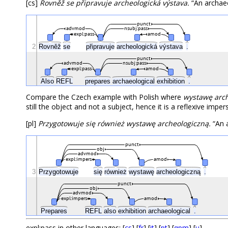
[cs]
Rovněž se připravuje archeologická výstava.
“An archaeo
punct
advmod
nsubj:pass
expl:pass
amod
2
Rovněž
se
připravuje
archeologická
výstava
.
punct
advmod
nsubj:pass
expl:pass
amod
Also
REFL
prepares
archaeological
exhibition
.
Compare the Czech example with Polish where
wystawę arc
still the object and not a subject, hence it is a reflexive impe
[pl]
Przygotowuje się również wystawę archeologiczną.
“An a
punct
obj
advmod
expl:impers
amod
3
Przygotowuje
się
również
wystawę
archeologiczną
.
punct
obj
advmod
expl:impers
amod
Prepares
REFL
also
exhibition
archaeological
.
expl:pass in other languages: [
cs
] [
fr
] [
it
] [
pt
] [
qpm
] [
u
]