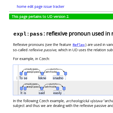
home
edit page
issue tracker
This page pertains to UD version 2.
: reflexive pronoun used in 
expl:pass
Reflexive pronouns (see the feature
) are used in va
Reflex
so-called
reflexive passive,
which in UD uses the relation su
For example, in Czech:
nsubj:pass
punct
expl:pass
advmod
1
To
se
řekne
snadno
.
nsubj:pass
punct
expl:pass
advmod
It
is
said
easily
.
In the following Czech example,
archeologická výstava
“archa
subject and thus we are dealing with the reflexive passive an