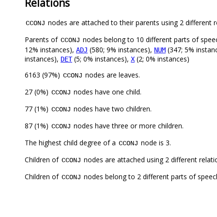
Relations
nodes are attached to their parents using 2 different r
CCONJ
Parents of
nodes belong to 10 different parts of spee
CCONJ
12% instances),
(580; 9% instances),
(347; 5% instan
ADJ
NUM
instances),
(5; 0% instances),
(2; 0% instances)
DET
X
6163 (97%)
nodes are leaves.
CCONJ
27 (0%)
nodes have one child.
CCONJ
77 (1%)
nodes have two children.
CCONJ
87 (1%)
nodes have three or more children.
CCONJ
The highest child degree of a
node is 3.
CCONJ
Children of
nodes are attached using 2 different relat
CCONJ
Children of
nodes belong to 2 different parts of speec
CCONJ