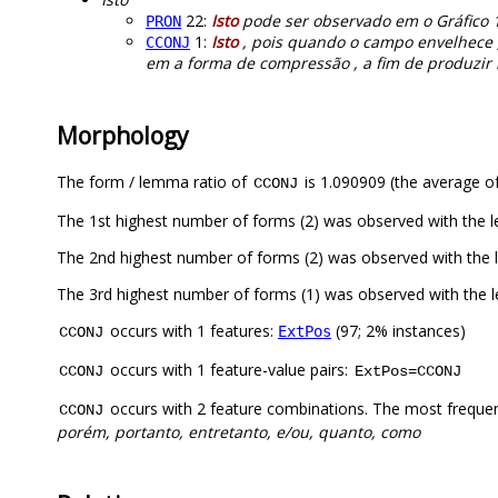
22:
Isto
pode ser observado em o Gráfico 1
PRON
1:
Isto
, pois quando o campo envelhece , 
CCONJ
em a forma de compressão , a fim de produzir m
Morphology
The form / lemma ratio of
is 1.090909 (the average of
CCONJ
The 1st highest number of forms (2) was observed with the
The 2nd highest number of forms (2) was observed with th
The 3rd highest number of forms (1) was observed with the 
occurs with 1 features:
(97; 2% instances)
ExtPos
CCONJ
occurs with 1 feature-value pairs:
CCONJ
ExtPos=CCONJ
occurs with 2 feature combinations. The most freque
CCONJ
porém, portanto, entretanto, e/ou, quanto, como