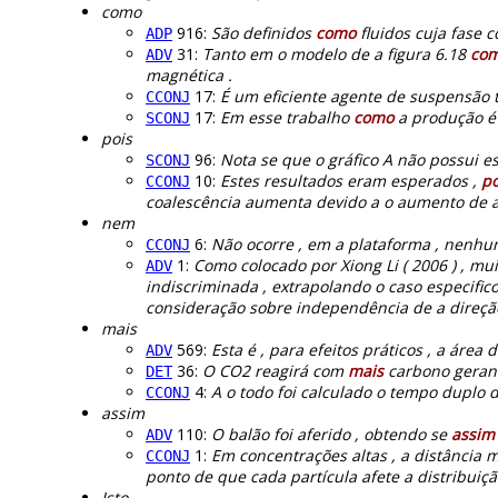
como
916:
São definidos
como
fluidos cuja fase c
ADP
31:
Tanto em o modelo de a figura 6.18
co
ADV
magnética .
17:
É um eficiente agente de suspensão
CCONJ
17:
Em esse trabalho
como
a produção é 
SCONJ
pois
96:
Nota se que o gráfico A não possui e
SCONJ
10:
Estes resultados eram esperados ,
po
CCONJ
coalescência aumenta devido a o aumento de a e
nem
6:
Não ocorre , em a plataforma , nenh
CCONJ
1:
Como colocado por Xiong Li ( 2006 ) , mu
ADV
indiscriminada , extrapolando o caso especific
consideração sobre independência de a direçã
mais
569:
Esta é , para efeitos práticos , a área 
ADV
36:
O CO2 reagirá com
mais
carbono gerand
DET
4:
A o todo foi calculado o tempo duplo
CCONJ
assim
110:
O balão foi aferido , obtendo se
assim
ADV
1:
Em concentrações altas , a distância 
CCONJ
ponto de que cada partícula afete a distribuiçã
Isto