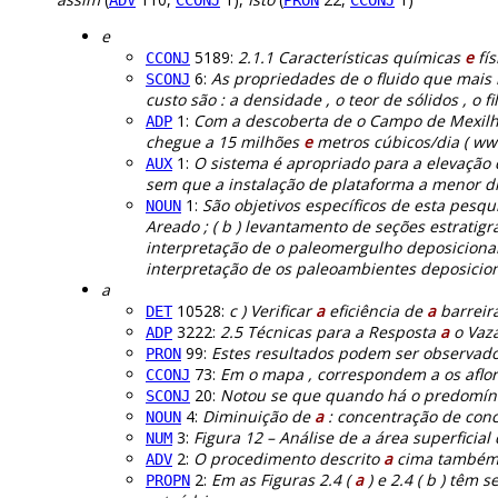
ADV
CCONJ
PRON
CCONJ
e
5189:
2.1.1 Características químicas
e
fís
CCONJ
6:
As propriedades de o fluido que mais
SCONJ
custo são : a densidade , o teor de sólidos , o fi
1:
Com a descoberta de o Campo de Mexilhã
ADP
chegue a 15 milhões
e
metros cúbicos/dia ( www
1:
O sistema é apropriado para a elevação 
AUX
sem que a instalação de plataforma a menor d
1:
São objetivos específicos de esta pesqu
NOUN
Areado ; ( b ) levantamento de seções estratigráf
interpretação de o paleomergulho deposicional ,
interpretação de os paleoambientes deposiciona
a
10528:
c ) Verificar
a
eficiência de
a
barreir
DET
3222:
2.5 Técnicas para a Resposta
a
o Vaz
ADP
99:
Estes resultados podem ser observado
PRON
73:
Em o mapa , correspondem a os afl
CCONJ
20:
Notou se que quando há o predomíni
SCONJ
4:
Diminuição de
a
: concentração de conc
NOUN
3:
Figura 12 – Análise de a área superficial 
NUM
2:
O procedimento descrito
a
cima também f
ADV
2:
Em as Figuras 2.4 (
a
) e 2.4 ( b ) têm s
PROPN