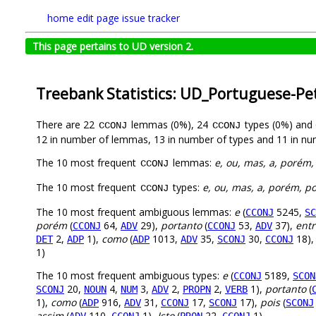
home
edit page
issue tracker
This page pertains to UD version 2.
Treebank Statistics: UD_Portuguese-Pe
There are 22
lemmas (0%), 24
types (0%) and
CCONJ
CCONJ
12 in number of lemmas, 13 in number of types and 11 in nu
The 10 most frequent
lemmas:
e, ou, mas, a, porém,
CCONJ
The 10 most frequent
types:
e, ou, mas, a, porém, p
CCONJ
The 10 most frequent ambiguous lemmas:
e
(
5245,
CCONJ
SC
porém
(
64,
29),
portanto
(
53,
37),
entr
CCONJ
ADV
CCONJ
ADV
2,
1),
como
(
1013,
35,
30,
18)
DET
ADP
ADP
ADV
SCONJ
CCONJ
1)
The 10 most frequent ambiguous types:
e
(
5189,
CCONJ
SCON
20,
4,
3,
2,
2,
1),
portanto
(
SCONJ
NOUN
NUM
ADV
PROPN
VERB
1),
como
(
916,
31,
17,
17),
pois
(
ADP
ADV
CCONJ
SCONJ
SCONJ
assim
(
110,
1),
Isto
(
22,
1)