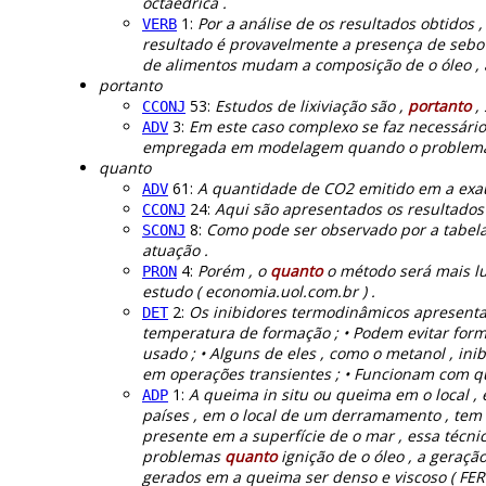
octaédrica .
1:
Por a análise de os resultados obtidos 
VERB
resultado é provavelmente a presença de sebo b
de alimentos mudam a composição de o óleo , 
portanto
53:
Estudos de lixiviação são ,
portanto
, 
CCONJ
3:
Em este caso complexo se faz necessário
ADV
empregada em modelagem quando o problema di
quanto
61:
A quantidade de CO2 emitido em a exa
ADV
24:
Aqui são apresentados os resultados
CCONJ
8:
Como pode ser observado por a tabel
SCONJ
atuação .
4:
Porém , o
quanto
o método será mais lu
PRON
estudo ( economia.uol.com.br ) .
2:
Os inibidores termodinâmicos apresenta
DET
temperatura de formação ; • Podem evitar for
usado ; • Alguns de eles , como o metanol , in
em operações transientes ; • Funcionam com q
1:
A queima in situ ou queima em o local ,
ADP
países , em o local de um derramamento , tem 
presente em a superfície de o mar , essa técnica
problemas
quanto
ignição de o óleo , a geraçã
gerados em a queima ser denso e viscoso ( FERR