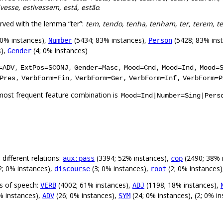
ivesse, estivessem, está, estão
.
rved with the lemma “ter”:
tem, tendo, tenha, tenham, ter, terem, ter
0% instances),
(5434; 83% instances),
(5428; 83% ins
Number
Person
s),
(4; 0% instances)
Gender
,
,
,
,
,
=ADV
ExtPos=SCONJ
Gender=Masc
Mood=Cnd
Mood=Ind
Mood=
,
,
,
,
Pres
VerbForm=Fin
VerbForm=Ger
VerbForm=Inf
VerbForm=P
most frequent feature combination is
Mood=Ind|Number=Sing|Pers
different relations:
(3394; 52% instances),
(2490; 38% 
aux:pass
cop
2; 0% instances),
(3; 0% instances),
(2; 0% instances
discourse
root
ts of speech:
(4002; 61% instances),
(1198; 18% instances),
VERB
ADJ
% instances),
(26; 0% instances),
(24; 0% instances), (2; 0% i
ADV
SYM