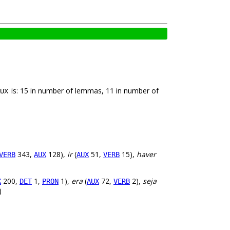
is: 15 in number of lemmas, 11 in number of
UX
343,
128),
ir
(
51,
15),
haver
VERB
AUX
AUX
VERB
200,
1,
1),
era
(
72,
2),
seja
X
DET
PRON
AUX
VERB
)