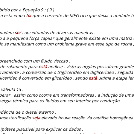
tido por a Equação 9 : ( 9 )
em esta etapa
foi
que a corrente de MEG rico que deixa a unidade t
o podem
ser
conceituados de diversas maneiras .
do a a pequena força capilar que geralmente existe em uma matriz
ão se manifestam como um problema grave em esse tipo de rocha 
preenchido com um fluido viscoso .
o de rolamento para
está
análise , visto as argilas possuírem grande
tivamente , a conversão de o triglicerídeo em diglicerídeo , seguid
icerídeo é convertido em glicerídeo , sendo
está
ultima a etapa len
válvula 13 .
perar , assim como ocorre em transformadores , a indução de uma 
rgia térmica para os fluidos em seu interior por condução .
dência de o diesel externo .
ansesterificação
seja
elevado houve reação via catálise homogênea 
pótese plausível para explicar os dados .