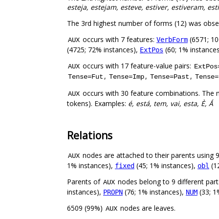
esteja, estejam, esteve, estiver, estiveram, est
The 3rd highest number of forms (12) was obse
occurs with 7 features:
(6571; 10
VerbForm
AUX
(4725; 72% instances),
(60; 1% instance
ExtPos
occurs with 17 feature-value pairs:
AUX
ExtPos
,
,
,
Tense=Fut
Tense=Imp
Tense=Past
Tense=
occurs with 30 feature combinations. The 
AUX
tokens). Examples:
é, está, tem, vai, esta, È, Ǻ
Relations
nodes are attached to their parents using 9 
AUX
1% instances),
(45; 1% instances),
(1
fixed
obl
Parents of
nodes belong to 9 different par
AUX
instances),
(76; 1% instances),
(33; 1
PROPN
NUM
6509 (99%)
nodes are leaves.
AUX