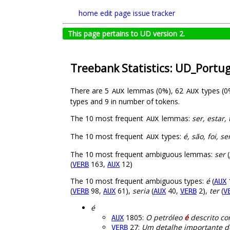
home
edit page
issue tracker
This page pertains to UD version 2.
Treebank Statistics: UD_Portu
There are 5
lemmas (0%), 62
types (0
AUX
AUX
types and 9 in number of tokens.
The 10 most frequent
lemmas:
ser, estar, 
AUX
The 10 most frequent
types:
é, são, foi, s
AUX
The 10 most frequent ambiguous lemmas:
ser
(
(
163,
12)
VERB
AUX
The 10 most frequent ambiguous types:
é
(
AUX
(
98,
61),
seria
(
40,
2),
ter
(
VERB
AUX
AUX
VERB
V
é
1805:
O petróleo
é
descrito co
AUX
27:
Um detalhe importante d
VERB