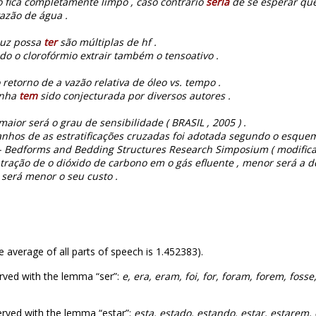
o fica completamente limpo , caso contrário
seria
de se esperar que
azão de água .
luz possa
ter
são múltiplas de hf .
do o clorofórmio extrair também o tensoativo .
 retorno de a vazão relativa de óleo vs. tempo .
inha
tem
sido conjecturada por diversos autores .
maior será o grau de sensibilidade ( BRASIL , 2005 ) .
anhos de as estratificações cruzadas foi adotada segundo o esquem
- Bedforms and Bedding Structures Research Simposium ( modificad
ração de o dióxido de carbono em o gás efluente , menor será a d
será menor o seu custo .
e average of all parts of speech is 1.452383).
rved with the lemma “ser”:
e, era, eram, foi, for, foram, forem, foss
rved with the lemma “estar”:
esta, estado, estando, estar, estarem, 