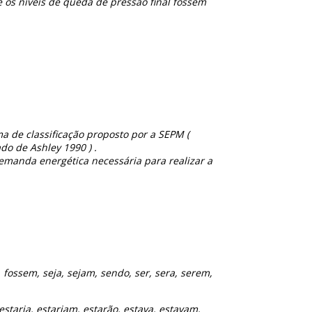
 os níveis de queda de pressão final fossem
a de classificação proposto por a SEPM (
o de Ashley 1990 ) .
emanda energética necessária para realizar a
e, fossem, seja, sejam, sendo, ser, sera, serem,
estaria, estariam, estarão, estava, estavam,