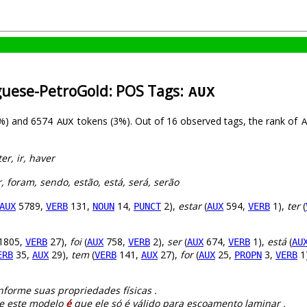
guese-PetroGold: POS Tags:
AUX
%) and 6574
tokens (3%). Out of 16 observed tags, the rank of
AUX
A
ter, ir, haver
er, foram, sendo, estão, está, será, serão
5789,
131,
14,
2),
estar
(
594,
1),
ter
(
AUX
VERB
NOUN
PUNCT
AUX
VERB
1805,
27),
foi
(
758,
2),
ser
(
674,
1),
está
(
VERB
AUX
VERB
AUX
VERB
AU
35,
29),
tem
(
141,
27),
for
(
25,
3,
1
ERB
AUX
VERB
AUX
AUX
PROPN
VERB
nforme suas propriedades físicas .
e este modelo
é
que ele só é válido para escoamento laminar .