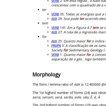
2:
Em esta região , o tubo nã
VERB
crescentes com o quadrado de a v
ter
35:
Todas as energias que a 
VERB
29:
Isso pode
ter
ocorrido devi
AUX
tem
141:
Em a Figura 4.7
tem
se o
VERB
27:
A rota de a ingressão mar
AUX
for
25:
Quanto maior
for
o índice 
AUX
3:
A classificação de os tam
PROPN
Society
for
Sedimentary Geology ) 
1:
Quanto maior
for
a concent
VERB
separação de o gás , logo também 
Morphology
The form / lemma ratio of
is 12.400000 (th
AUX
The 1st highest number of forms (24) was obse
seria, seriam, será, serão, sido, são, È, é, Ǻ
.
The 2nd highest number of forms (19) was obse