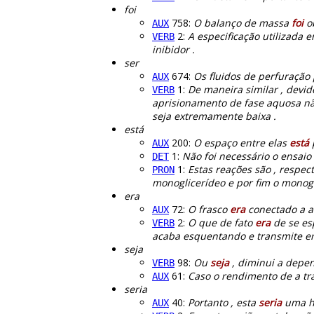
foi
758:
O balanço de massa
foi
ob
AUX
2:
A especificação utilizada 
VERB
inibidor .
ser
674:
Os fluidos de perfuraçã
AUX
1:
De maneira similar , devi
VERB
aprisionamento de fase aquosa n
seja extremamente baixa .
está
200:
O espaço entre elas
está
AUX
1:
Não foi necessário o ensai
DET
1:
Estas reações são , respec
PRON
monoglicerídeo e por fim o monogl
era
72:
O frasco
era
conectado a a 
AUX
2:
O que de fato
era
de se es
VERB
acaba esquentando e transmite ene
seja
98:
Ou
seja
, diminui a depen
VERB
61:
Caso o rendimento de a tr
AUX
seria
40:
Portanto , esta
seria
uma hi
AUX