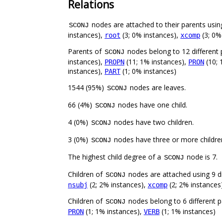
Relations
nodes are attached to their parents using
SCONJ
instances),
(3; 0% instances),
(3; 0%
root
xcomp
Parents of
nodes belong to 12 different 
SCONJ
instances),
(11; 1% instances),
(10; 
PROPN
PRON
instances),
(1; 0% instances)
PART
1544 (95%)
nodes are leaves.
SCONJ
66 (4%)
nodes have one child.
SCONJ
4 (0%)
nodes have two children.
SCONJ
3 (0%)
nodes have three or more childre
SCONJ
The highest child degree of a
node is 7.
SCONJ
Children of
nodes are attached using 9 di
SCONJ
(2; 2% instances),
(2; 2% instances
nsubj
xcomp
Children of
nodes belong to 6 different p
SCONJ
(1; 1% instances),
(1; 1% instances)
PRON
VERB