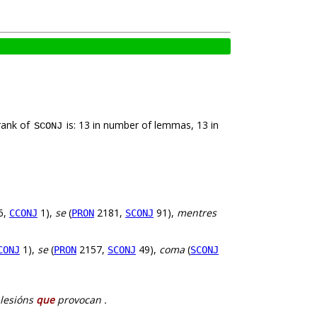
rank of
is: 13 in number of lemmas, 13 in
SCONJ
6,
1),
se
(
2181,
91),
mentres
CCONJ
PRON
SCONJ
1),
se
(
2157,
49),
coma
(
CONJ
PRON
SCONJ
SCONJ
 lesións
que
provocan .