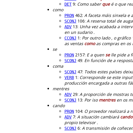
9:
Como saber
que
é o que rea
DET
como
462:
A faceta máis sinxela e 
PRON
106:
A reserva total de auga
SCONJ
13:
Unha vez acabada a interv
ADV
en un sudario .
1:
Por outro lado , o gráfic
CCONJ
as ventas
como
as compras en os m
se
2157:
E a quen
se
lle pide a 
PRON
49:
En función de a respost
SCONJ
coma
47:
Todos estes países deix
SCONJ
1:
Corresponde se este input 
VERB
producción encargada a outras fáb
mentres
29:
A proporción de mostras to
ADV
13:
Por iso
mentres
en os ma
SCONJ
cando
104:
O provedor realizará a 
PRON
7:
A situación cambiará
cando
ADV
propio televisor .
6:
A transmisión de coñece
SCONJ