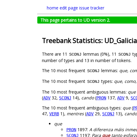
home
edit page
issue tracker
This page pertains to UD version 2.
Treebank Statistics: UD_Galici
There are 11
lemmas (0%), 11
ty
SCONJ
SCONJ
number of types and 13 in number of tokens.
The 10 most frequent
lemmas:
que, com
SCONJ
The 10 most frequent
types:
que, como,
SCONJ
The 10 most frequent ambiguous lemmas:
que
(
32,
14),
cando
(
137,
9,
ADV
SCONJ
PRON
ADV
SC
The 10 most frequent ambiguous types:
que
(
P
47,
1),
mentres
(
29,
13),
cando
VERB
ADV
SCONJ
que
1897:
A diferenza máis inmed
PRON
1197:
Para
que
tanto esforz
SCONJ