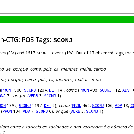
an-CTG: POS Tags:
SCONJ
pes (0%) and 1617
tokens (1%). Out of 17 observed tags, the 
SCONJ
o, se, porque, coma, pois, ca, mentres, malia, cando
 se, porque, coma, pois, ca, mentres, malia, cando
(
1900,
1204,
14),
como
(
496,
112,
1
PRON
SCONJ
DET
PRON
SCONJ
ADV
7),
anque
(
3,
1)
ONJ
VERB
SCONJ
1897,
1197,
9),
como
(
462,
106,
13,
RON
SCONJ
DET
PRON
SCONJ
ADV
C
(
104,
7,
6),
anque
(
3,
1)
PRON
ADV
SCONJ
VERB
SCONJ
iata entre a varicela en vacinados e non vacinados é o número de
o ?