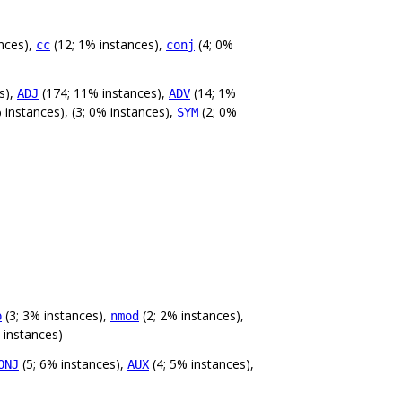
nces),
(12; 1% instances),
(4; 0%
cc
conj
s),
(174; 11% instances),
(14; 1%
ADJ
ADV
 instances), (3; 0% instances),
(2; 0%
SYM
(3; 3% instances),
(2; 2% instances),
p
nmod
 instances)
(5; 6% instances),
(4; 5% instances),
ONJ
AUX