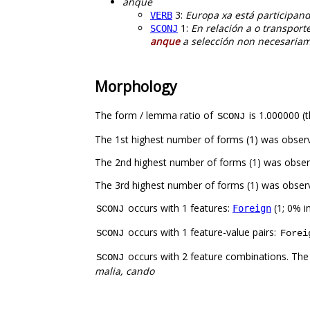
anque
3:
Europa xa está participand
VERB
1:
En relación a o transport
SCONJ
anque
a selección non necesariam
Morphology
The form / lemma ratio of
is 1.000000 (t
SCONJ
The 1st highest number of forms (1) was obser
The 2nd highest number of forms (1) was obser
The 3rd highest number of forms (1) was obser
occurs with 1 features:
(1; 0% i
Foreign
SCONJ
occurs with 1 feature-value pairs:
SCONJ
Forei
occurs with 2 feature combinations. The
SCONJ
malia, cando