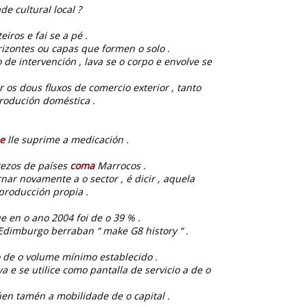
e cultural local ?
iros e fai se a pé .
izontes ou capas que formen o solo .
 de intervención , lava se o corpo e envolve se
r os dous fluxos de comercio exterior , tanto
rodución doméstica .
e
lle suprime a medicación .
rezos de países
coma
Marrocos .
ar novamente a o sector , é dicir , aquela
producción propia .
 en o ano 2004 foi de o 39 % .
 Edimburgo berraban “ make G8 history “ .
o de o volume mínimo establecido .
va e se utilice como pantalla de servicio a de o
úen tamén a mobilidade de o capital .