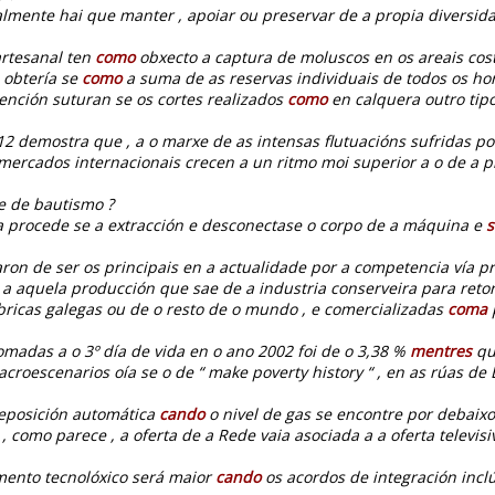
lmente hai que manter , apoiar ou preservar de a propia diversidad
artesanal ten
como
obxecto a captura de moluscos en os areais coste
 obtería se
como
a suma de as reservas individuais de todos os hor
ención suturan se os cortes realizados
como
en calquera outro tipo
o 12 demostra que , a o marxe de as intensas flutuacións sufridas po
ercados internacionais crecen a un ritmo moi superior a o de a p
fe de bautismo ?
a procede se a extracción e desconectase o corpo de a máquina e
s
aron de ser os principais en a actualidade por a competencia vía p
a aquela producción que sae de a industria conserveira para retorn
ricas galegas ou de o resto de o mundo , e comercializadas
coma
madas a o 3º día de vida en o ano 2002 foi de o 3,38 %
mentres
que
croescenarios oía se o de “ make poverty history “ , en as rúas de
reposición automática
cando
o nivel de gas se encontre por debaix
, como parece , a oferta de a Rede vaia asociada a a oferta televisi
mento tecnolóxico será maior
cando
os acordos de integración incl