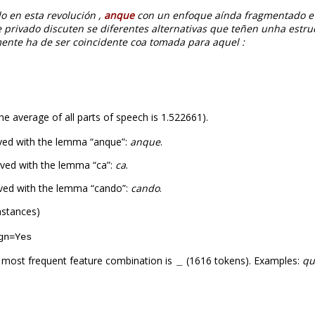
o en esta revolución ,
anque
con un enfoque aínda fragmentado e q
e privado discuten se diferentes alternativas que teñen unha estruc
ente ha de ser coincidente coa tomada para aquel :
he average of all parts of speech is 1.522661).
ved with the lemma “anque”:
anque
.
ved with the lemma “ca”:
ca
.
ved with the lemma “cando”:
cando
.
nstances)
gn=Yes
 most frequent feature combination is
(1616 tokens). Examples:
qu
_