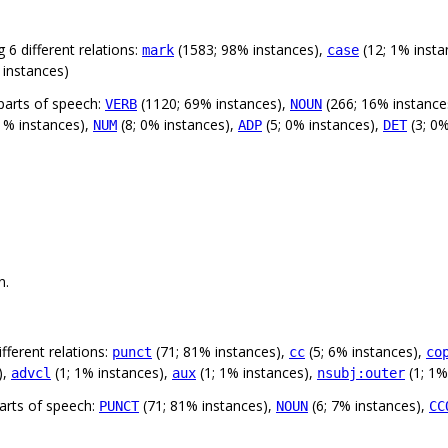
 6 different relations:
(1583; 98% instances),
(12; 1% insta
mark
case
 instances)
parts of speech:
(1120; 69% instances),
(266; 16% instance
VERB
NOUN
1% instances),
(8; 0% instances),
(5; 0% instances),
(3; 0%
NUM
ADP
DET
n.
fferent relations:
(71; 81% instances),
(5; 6% instances),
punct
cc
co
),
(1; 1% instances),
(1; 1% instances),
(1; 1%
advcl
aux
nsubj:outer
arts of speech:
(71; 81% instances),
(6; 7% instances),
PUNCT
NOUN
CC