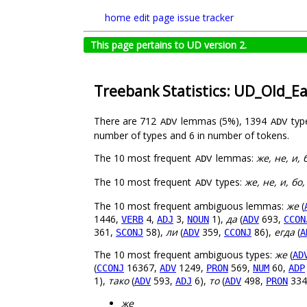
home
edit page
issue tracker
This page pertains to UD version 2.
Treebank Statistics: UD_Old_E
There are 712
lemmas (5%), 1394
typ
ADV
ADV
number of types and 6 in number of tokens.
The 10 most frequent
lemmas:
же, не, и, 
ADV
The 10 most frequent
types:
же, не, и, бо,
ADV
The 10 most frequent ambiguous lemmas:
же
(
1446,
4,
3,
1),
да
(
693,
VERB
ADJ
NOUN
ADV
CCON
361,
58),
ли
(
359,
86),
егда
(
SCONJ
ADV
CCONJ
A
The 10 most frequent ambiguous types:
же
(
AD
(
16367,
1249,
569,
60,
CCONJ
ADV
PRON
NUM
ADP
1),
тако
(
593,
6),
то
(
498,
334
ADV
ADJ
ADV
PRON
же