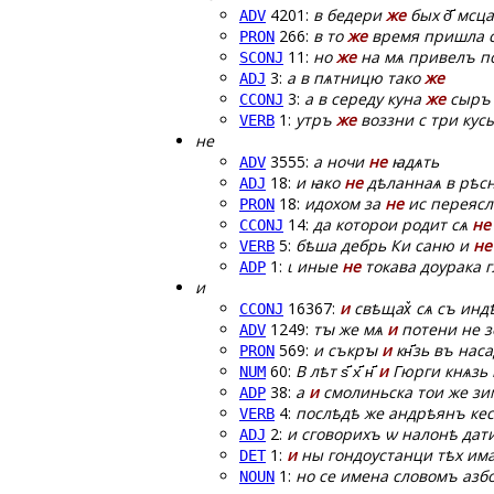
4201:
в бедери
же
бых д҃ мсца
ADV
266:
в то
же
время пришла с
PRON
11:
но
же
на мѧ привелъ по
SCONJ
3:
а в пѧтницю тако
же
ADJ
3:
а в середу куна
же
сыръ
CCONJ
1:
утръ
же
воззни с три кус
VERB
не
3555:
а ночи
не
ꙗдѧть
ADV
18:
и ꙗко
не
дѣланнаѧ в рѣс
ADJ
18:
идохом за
не
ис переясл
PRON
14:
да которои родит сѧ
не
CCONJ
5:
бѣша дебрь Ки саню и
не
VERB
1:
ι иные
не
токава дѹрака г
ADP
и
16367:
и
свѣщах꙽ сѧ съ ин
CCONJ
1249:
тꙑ же мѧ
и
потени не з
ADV
569:
и съкрꙑ
и
кн҃зь въ нас
PRON
60:
В лѣт ѕ҃ х҃ н҃
и
Гюрги кнѧзь 
NUM
38:
а
и
смолиньска тои же зим
ADP
4:
послѣдѣ же андрѣянъ ке
VERB
2:
и сговорихъ ѡ налонѣ дат
ADJ
1:
и
ны гондѹстанци тѣх им
DET
1:
но се имена словомъ азбо
NOUN