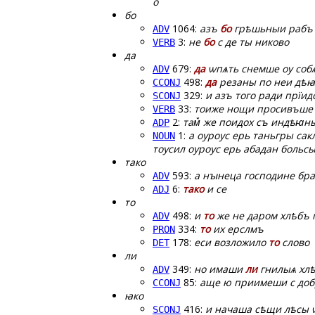
о
бо
1064:
азъ
бо
грѣшьныи рабъ а
ADV
3:
не
бо
с де ты никово
VERB
да
679:
да
ѡпѧть снемше оу со
ADV
498:
да
резаны по неи дѣꙗ
CCONJ
329:
и азъ того ради прїи
SCONJ
33:
тоиже нощи просивъше
VERB
2:
там꙽ же поидох съ индѣꙗ
ADP
1:
а ѹрѹс ерь таньгры сак
NOUN
тѹсил ѹрѹс ерь абадан больсынъ
тако
593:
а нꙑнеца господине бра
ADV
6:
тако
и се
ADJ
то
498:
и
то
же не даром хлѣбъ
ADV
334:
то
их ерслмъ
PRON
178:
еси возложило
то
слово
DET
ли
349:
но имаши
ли
гнилыѧ хл
ADV
85:
аще ю приимеши с до
CCONJ
ꙗко
416:
и начаша сѣщи лѣсы
SCONJ