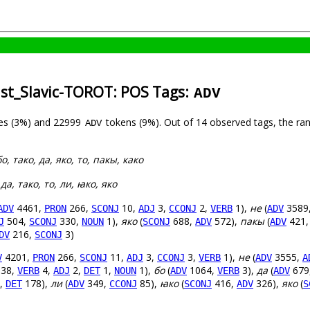
ast_Slavic-TOROT: POS Tags:
ADV
es (3%) and 22999
tokens (9%). Out of 14 observed tags, the ra
ADV
бо, тако, да, яко, то, пакы, како
 да, тако, то, ли, ꙗко, яко
4461,
266,
10,
3,
2,
1),
не
(
3589
ADV
PRON
SCONJ
ADJ
CCONJ
VERB
ADV
504,
330,
1),
яко
(
688,
572),
пакы
(
421
J
SCONJ
NOUN
SCONJ
ADV
ADV
216,
3)
DV
SCONJ
4201,
266,
11,
3,
3,
1),
не
(
3555,
V
PRON
SCONJ
ADJ
CCONJ
VERB
ADV
A
38,
4,
2,
1,
1),
бо
(
1064,
3),
да
(
679
VERB
ADJ
DET
NOUN
ADV
VERB
ADV
,
178),
ли
(
349,
85),
ꙗко
(
416,
326),
яко
(
DET
ADV
CCONJ
SCONJ
ADV
S