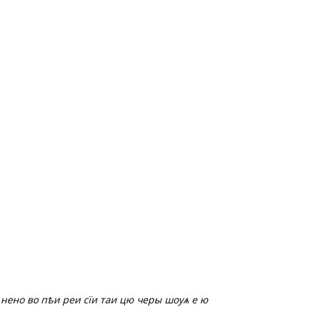
нено во пѣи реи сїи таи цю черы шоуѧ е ю