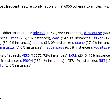
ost frequent feature combination is
(16950 tokens). Examples:
же, 
_
 different relations:
(13522; 59% instances),
(669
advmod
discourse
ances),
(257; 1% instances),
(147; 1% instances),
(12
root
conj
fixed
(35; 0% instances),
(34; 0% instances),
(27; 0% instanc
j
appos
ccomp
(7; 0% instances),
(6; 0% instances),
arataxis
nsubj:pass
vocative
rts of speech:
(16575; 72% instances),
(2313; 10% instance
VERB
NOUN
3% instances),
(289; 1% instances), (257; 1% instances),
(15
PROPN
NUM
(2; 0% instances)
TJ
n.