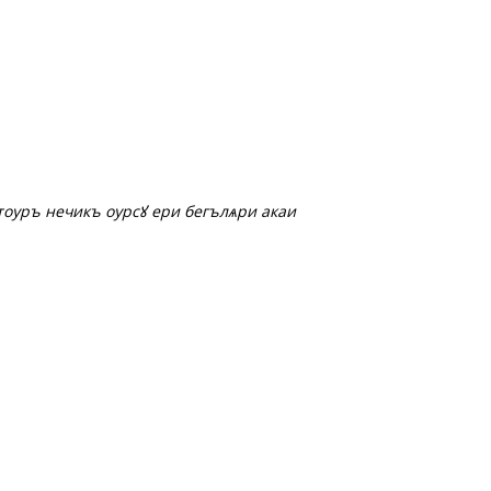
ѹръ нечикъ ѹрсꙋ ери бегълѧри акаи