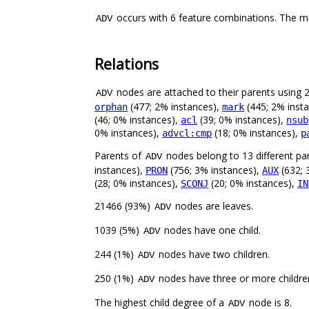
occurs with 6 feature combinations. The m
ADV
Relations
nodes are attached to their parents using 21
ADV
(477; 2% instances),
(445; 2% inst
orphan
mark
(46; 0% instances),
(39; 0% instances),
acl
nsub
0% instances),
(18; 0% instances),
advcl:cmp
p
Parents of
nodes belong to 13 different pa
ADV
instances),
(756; 3% instances),
(632; 
PRON
AUX
(28; 0% instances),
(20; 0% instances),
SCONJ
IN
21466 (93%)
nodes are leaves.
ADV
1039 (5%)
nodes have one child.
ADV
244 (1%)
nodes have two children.
ADV
250 (1%)
nodes have three or more childre
ADV
The highest child degree of a
node is 8.
ADV