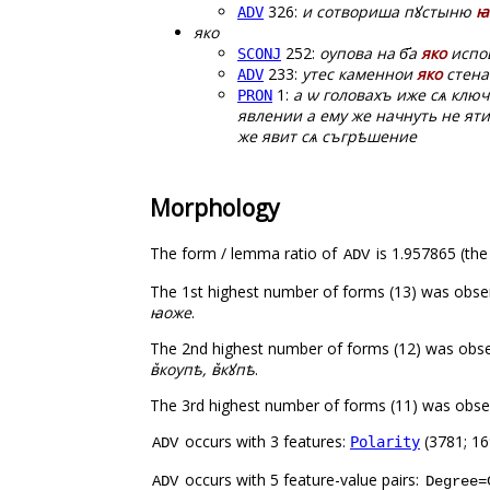
326:
и сотвориша пꙋстыню
ꙗ
ADV
яко
252:
оупова на б҃а
яко
испо
SCONJ
233:
утес каменнои
яко
стена
ADV
1:
а ѡ головахъ иже сѧ клю
PRON
явлении а ему же начнуть не яти
же явит сѧ съгрѣшение
Morphology
The form / lemma ratio of
is 1.957865 (the
ADV
The 1st highest number of forms (13) was obs
ꙗоже
.
The 2nd highest number of forms (12) was obse
в꙽кѹпѣ, в꙽кꙋпѣ
.
The 3rd highest number of forms (11) was obs
occurs with 3 features:
(3781; 16
Polarity
ADV
occurs with 5 feature-value pairs:
ADV
Degree=