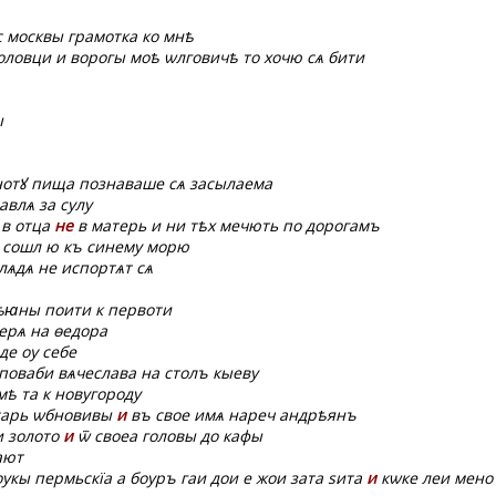
 москвы грамотка ко мнѣ
ловци и ворогы моѣ ѡлговичѣ то хочю сѧ бити
ы
нотꙋ пища познаваше сѧ засылаема
авлѧ за сулу
в отца
не
в матерь и ни тѣх мечють по дорогамъ
сошл ю къ синему морю
лѧдѧ не испортѧт сѧ
дѣꙗны поити к первоти
ерѧ на ѳедора
аде ѹ себе
поваби вѧчеслава на столъ кыеву
ѣ та к новугороду
сарь ѡбновивы
и
въ свое имѧ нареч андрѣянъ
и золото
и
ѿ своеа головы до кафы
ают
укы пермьскїа а боуръ гаи дои е жои зата ѕита
и
кѡке леи мено 