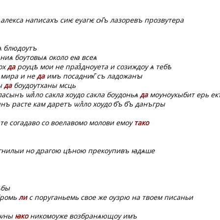
лекса написахъ сиѥ еуагѥ сн҃ъ лазоревъ прозвутера
бѧ блюдѹтъ
ниѧ бѹтовыѧ около еꙗ всеѧ
дох
да
рѹцѣ мои не праз꙽днѹета и созиждѹ ѧ тебѣ
 мира и не
да
имъ посадник҃ съ ладожанꙑ
ны
да
бѹдѹтханы мсць
ласынъ ѡл꙽ло сакла хѹдо сакла бѹдоньѧ
да
мѹнѹкыбит ерь ект
 расте кам даретъ ѡл꙽ло хѹдо б҃ъ б҃ъ данъгры
те согадаво со воелавомо молови емѹ
тако
 гнилыи но драгою цѣною прекѹпивъ ꙗдѧше
ѣбы
бромь
ли
с поруганьемь свое же оузрю на твоем писаньи
 ѡны
ꙗко
никомѹже возбранѧющѹ имъ