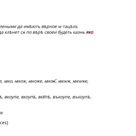
явлеными да имѣють вѣрное ѡ тацѣхъ
да клѣнет сѧ по вѣрѣ своеи будеть казнь
яко
же, ꙗко, ꙗкож, ꙗкоже, ꙗкож҃, ꙗкѡж, ꙗкѡже,
упѣ, вкѹпе, вкѹпѣ, вкꙋпѣ, въкѹпе, въкѹпѣ,
же
.
ces)