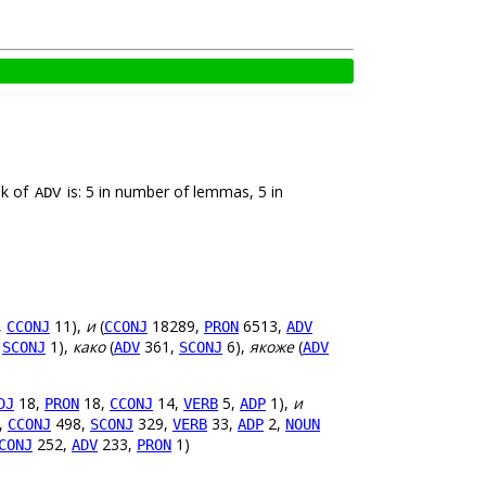
nk of
is: 5 in number of lemmas, 5 in
ADV
,
11),
и
(
18289,
6513,
CCONJ
CCONJ
PRON
ADV
,
1),
како
(
361,
6),
якоже
(
SCONJ
ADV
SCONJ
ADV
18,
18,
14,
5,
1),
и
DJ
PRON
CCONJ
VERB
ADP
,
498,
329,
33,
2,
CCONJ
SCONJ
VERB
ADP
NOUN
252,
233,
1)
CONJ
ADV
PRON