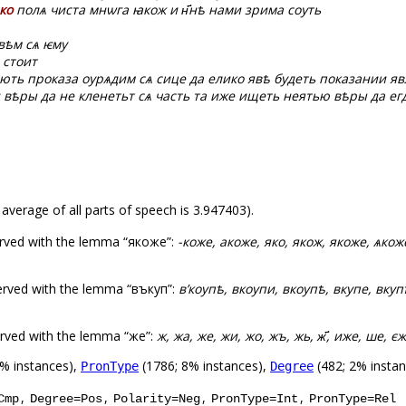
ко
полѧ чиста мнѡга ꙗкож и н҃нѣ нами зрима сѹть
вѣм сѧ ѥму
 стоит
чють проказа оурѧдим сѧ сице да елико явѣ будеть показании 
 вѣры да не кленетьт сѧ часть та иже ищеть неятью вѣры да ег
 average of all parts of speech is 3.947403).
erved with the lemma “якоже”:
-коже, акоже, яко, якож, якоже, ѧко
rved with the lemma “въкупѣ”:
вʼкоупѣ, вкоупи, вкоупѣ, вкупе, вк
erved with the lemma “же”:
ж, жа, же, жи, жо, жъ, жь, ж҃, иже, ше, є
% instances),
(1786; 8% instances),
(482; 2% instan
PronType
Degree
,
,
,
,
Cmp
Degree=Pos
Polarity=Neg
PronType=Int
PronType=Rel