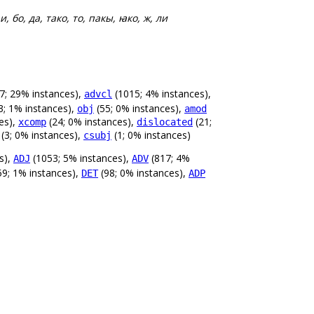
и, бо, да, тако, то, пакы, ꙗко, ж, ли
7; 29% instances),
(1015; 4% instances),
advcl
3; 1% instances),
(55; 0% instances),
obj
amod
es),
(24; 0% instances),
(21;
xcomp
dislocated
(3; 0% instances),
(1; 0% instances)
csubj
s),
(1053; 5% instances),
(817; 4%
ADJ
ADV
9; 1% instances),
(98; 0% instances),
DET
ADP