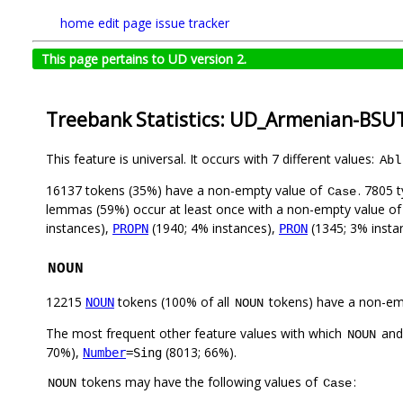
home
edit page
issue tracker
This page pertains to UD version 2.
Treebank Statistics: UD_Armenian-BSUT
This feature is universal. It occurs with 7 different values:
Abl
16137 tokens (35%) have a non-empty value of
. 7805 
Case
lemmas (59%) occur at least once with a non-empty value o
instances),
(1940; 4% instances),
(1345; 3% insta
PROPN
PRON
NOUN
12215
tokens (100% of all
tokens) have a non-em
NOUN
NOUN
The most frequent other feature values with which
an
NOUN
70%),
(8013; 66%).
Number
=Sing
tokens may have the following values of
:
NOUN
Case