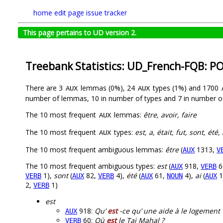
home
edit page
issue tracker
This page pertains to UD version 2.
Treebank Statistics: UD_French-FQB: P
There are 3
lemmas (0%), 24
types (1%) and 1700
AUX
AUX
number of lemmas, 10 in number of types and 7 in number o
The 10 most frequent
lemmas:
être, avoir, faire
AUX
The 10 most frequent
types:
est, a, était, fut, sont, été,
AUX
The 10 most frequent ambiguous lemmas:
être
(
1313,
AUX
V
The 10 most frequent ambiguous types:
est
(
918,
6
AUX
VERB
1),
sont
(
82,
4),
été
(
61,
4),
ai
(
1
VERB
AUX
VERB
AUX
NOUN
AUX
2,
1)
VERB
est
918:
Qu’
est
-ce qu’ une aide à le logement 
AUX
60:
Où
est
le Taj Mahal ?
VERB