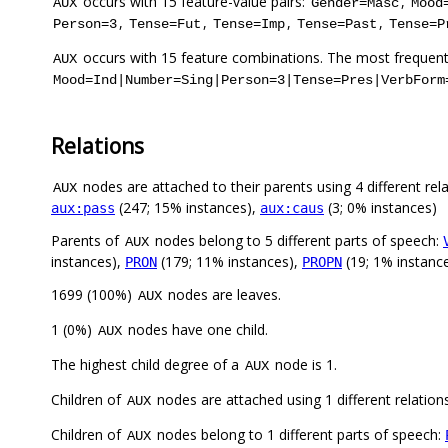
occurs with 15 feature-value pairs:
,
AUX
Gender=Masc
Mood
,
,
,
,
Person=3
Tense=Fut
Tense=Imp
Tense=Past
Tense=P
occurs with 15 feature combinations. The most frequent
AUX
Mood=Ind|Number=Sing|Person=3|Tense=Pres|VerbForm
Relations
nodes are attached to their parents using 4 different rel
AUX
(247; 15% instances),
(3; 0% instances)
aux:pass
aux:caus
Parents of
nodes belong to 5 different parts of speech:
AUX
instances),
(179; 11% instances),
(19; 1% instanc
PRON
PROPN
1699 (100%)
nodes are leaves.
AUX
1 (0%)
nodes have one child.
AUX
The highest child degree of a
node is 1.
AUX
Children of
nodes are attached using 1 different relation
AUX
Children of
nodes belong to 1 different parts of speech:
AUX