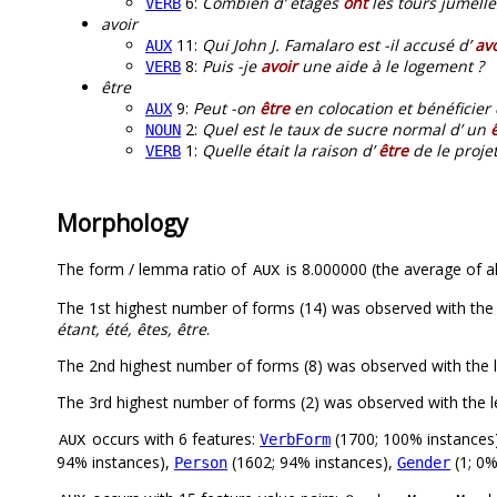
6:
Combien d’ étages
ont
les tours jumelle
VERB
avoir
11:
Qui John J. Famalaro est -il accusé d’
avo
AUX
8:
Puis -je
avoir
une aide à le logement ?
VERB
être
9:
Peut -on
être
en colocation et bénéficier 
AUX
2:
Quel est le taux de sucre normal d’ un
NOUN
1:
Quelle était la raison d’
être
de le proje
VERB
Morphology
The form / lemma ratio of
is 8.000000 (the average of al
AUX
The 1st highest number of forms (14) was observed with the
étant, été, êtes, être
.
The 2nd highest number of forms (8) was observed with the 
The 3rd highest number of forms (2) was observed with the 
occurs with 6 features:
(1700; 100% instances
VerbForm
AUX
94% instances),
(1602; 94% instances),
(1; 0%
Person
Gender