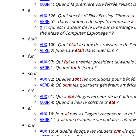
1:
Quand la première voie ferrée reliant l
NOUN
a
326:
Quel succès d’ Elvis Presley Gilmore
a
-
AUX
52:
Dans combien de pays Greenpeace
a
-
VERB
1:
Qui est l’ auteur de le livre sur le piratage
X
the Maze of Computer Espionage “ ?
était
100:
Quel
était
le taux de croissance de l’
AUX
2:
Jude Law
était
dans quel film ?
VERB
fut
97:
Qui
fut
le premier président taïwanais 
AUX
1:
Quand
fut
le jour J ?
VERB
sont
82:
Quelles
sont
les conditions pour bénéfic
AUX
4:
Où
sont
les quartiers généraux américa
VERB
été
61:
Qui a
été
élu gouverneur de la Californi
AUX
4:
Quand a lieu le solstice d’
été
?
NOUN
ai
16:
Je n’
ai
pas vu l’ agent recenseur , à qui 
AUX
14:
J’
ai
une résidence secondaire , où dois
VERB
ont
15:
À quelle époque les Raiders
ont
-ils qu
AUX