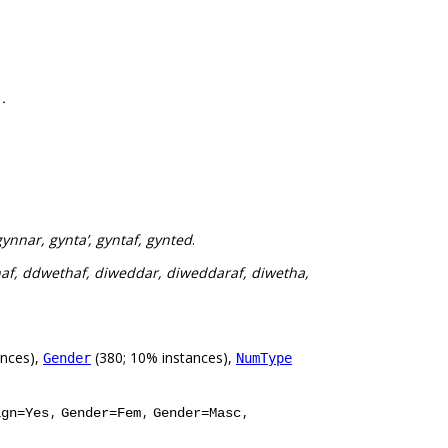
.
gynnar, gynta’, gyntaf, gynted
.
f, ddwethaf, diweddar, diweddaraf, diwetha,
ances),
(380; 10% instances),
Gender
NumType
,
,
,
ign=Yes
Gender=Fem
Gender=Masc