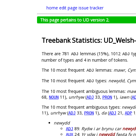
home
edit page
issue tracker
This page pertains to UD version 2.
Treebank Statistics: UD_Welsh
There are 781
lemmas (15%), 1012
ty
ADJ
ADJ
number of types and 4 in number of tokens.
The 10 most frequent
lemmas:
mawr, Cymra
ADJ
The 10 most frequent
types:
newydd, Cymra
ADJ
The 10 most frequent ambiguous lemmas:
maw
68,
11),
unrhyw
(
33,
1),
iawn
(
NOUN
ADJ
PRON
A
The 10 most frequent ambiguous types:
newyd
11),
unrhyw
(
33,
1),
da
(
21,
1
ADJ
PRON
ADJ
ADP
newydd
89:
Rydw i ar brynu car
newyd
ADJ
24:
Yr ydw i
newydd
fwyta fy n
AUX