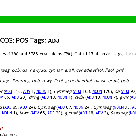
-CCG: POS Tags:
ADJ
pes (13%) and 3788
tokens (7%). Out of 15 observed tags, the r
ADJ
eg, pob, da, newydd, cynnar, arall, cenedlaethol, lleol, prif
eg, Gymraeg, bob, mwy, lleol, genedlaethol, mawr, eraill, pob
r
(
210,
1,
1),
Cymraeg
(
163,
120),
da
(
92
ADJ
ADV
NOUN
ADJ
NOUN
ADJ
66,
20),
drwg
(
19,
1),
cwbl
(
18,
7),
gwir
(
DV
ADJ
ADJ
NOUN
ADJ
NOUN
AD
d
(
89,
24),
Cymraeg
(
87,
24),
Gymraeg
(
95,
ADJ
AUX
ADJ
NOUN
NOUN
A
,
1),
iawn
(
65,
20),
gyntaf
(
18,
3),
Saesneg
(
NOUN
ADV
ADJ
ADJ
ADV
NO
d
.
ghacen .