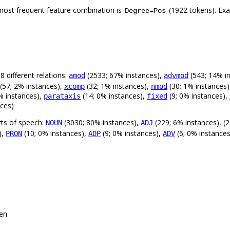
most frequent feature combination is
(1922 tokens). Ex
Degree=Pos
 different relations:
(2533; 67% instances),
(543; 14% i
amod
advmod
(57; 2% instances),
(32; 1% instances),
(30; 1% instances
xcomp
nmod
% instances),
(14; 0% instances),
(9; 0% instances),
parataxis
fixed
nces)
rts of speech:
(3030; 80% instances),
(229; 6% instances), (
NOUN
ADJ
),
(10; 0% instances),
(9; 0% instances),
(6; 0% instance
PRON
ADP
ADV
en.