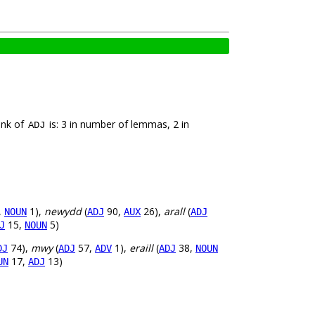
ank of
is: 3 in number of lemmas, 2 in
ADJ
,
1),
newydd
(
90,
26),
arall
(
NOUN
ADJ
AUX
ADJ
15,
5)
J
NOUN
74),
mwy
(
57,
1),
eraill
(
38,
DJ
ADJ
ADV
ADJ
NOUN
17,
13)
UN
ADJ