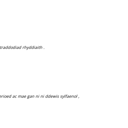
raddodiad rhyddiaith .
rioed ac mae gan ni ni ddewis sylfaenol ,