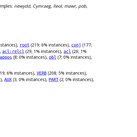
amples:
newydd, Cymraeg, lleol, mawr, pob,
nstances),
(219; 6% instances),
(177;
root
conj
),
(29; 1% instances),
(26; 1%
acl:relcl
acl
(8; 0% instances),
(7; 0% instances),
appos
obl
219; 6% instances),
(208; 5% instances),
VERB
s),
(3; 0% instances),
(2; 0% instances),
AUX
PART