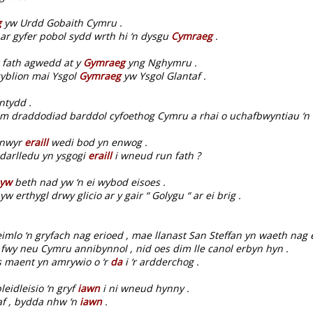
g
yw Urdd Gobaith Cymru .
ar gyfer pobol sydd wrth hi ‘n dysgu
Cymraeg
.
 fath agwedd at y
Gymraeg
yng Nghymru .
gyblion mai Ysgol
Gymraeg
yw Ysgol Glantaf .
ntydd .
m draddodiad barddol cyfoethog Cymru a rhai o uchafbwyntiau ‘n t
unwyr
eraill
wedi bod yn enwog .
i darlledu yn ysgogi
eraill
i wneud run fath ?
yw
beth nad yw ‘n ei wybod eisoes .
 erthygl drwy glicio ar y gair “ Golygu “ ar ei brig .
mlo ‘n gryfach nag erioed , mae llanast San Steffan yn waeth nag e
fwy neu Cymru annibynnol , nid oes dim lle canol erbyn hyn .
is maent yn amrywio o ‘r
da
i ‘r ardderchog .
eidleisio ‘n gryf
iawn
i ni wneud hynny .
af , bydda nhw ‘n
iawn
.