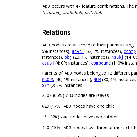
occurs with 47 feature combinations. The 
ADJ
Gymraeg, arall, holl, prif, bob
Relations
nodes are attached to their parents using 18
ADJ
5% instances),
(62; 2% instances),
advcl
ccomp
instances),
(23; 1% instances),
(14; 0
obj
nsubj
(4; 0% instances),
(1; 0% insta
csubj
compound
Parents of
nodes belong to 12 different pa
ADJ
(40; 1% instances),
(30; 1% instances
PROPN
NUM
(2; 0% instances)
SYM
2508 (66%)
nodes are leaves.
ADJ
629 (17%)
nodes have one child.
ADJ
161 (4%)
nodes have two children.
ADJ
490 (13%)
nodes have three or more childr
ADJ