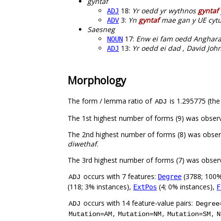
gyntaf
18:
Yr oedd yr wythnos
gyntaf
ADJ
3:
Yn
gyntaf
mae gan y UE cytu
ADV
Saesneg
17:
Enw ei fam oedd Anghara
NOUN
13:
Yr oedd ei dad , David Jo
ADJ
Morphology
The form / lemma ratio of
is 1.295775 (the
ADJ
The 1st highest number of forms (9) was obser
The 2nd highest number of forms (8) was obse
diwethaf
.
The 3rd highest number of forms (7) was obser
occurs with 7 features:
(3788; 100%
Degree
ADJ
(118; 3% instances),
(4; 0% instances),
ExtPos
F
occurs with 14 feature-value pairs:
ADJ
Degree
,
,
,
Mutation=AM
Mutation=NM
Mutation=SM
N