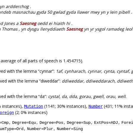
yn ardderchog .
ndeb masnachau gyda 50 gwlad gyda llawer mwy yn y lein pibell .
d Jones a
Saesneg
oedd ei hiaith hi .
hn Thomas , yn dysgu llenyddiaeth
Saesneg
yn yr ysgol ramadeg leol 
 average of all parts of speech is 1.454715).
ved with the lemma “cynnar”:
1af, cynharach, cynnar, cynta, cyntaf, 
rved with the lemma “diweddar”:
ddiweddar, ddiweddarach, ddiwetha
ved with the lemma “da”:
cystal, da, dda, gorau, gwell, orau, well
.
 instances),
(1141; 30% instances),
(431; 11% inst
Mutation
Number
(2; 0% instances)
oreign
,
,
,
,
,
=Cmp
Degree=Equ
Degree=Pos
Degree=Sup
ExtPos=ADJ
Fore
,
,
umType=Ord
Number=Plur
Number=Sing