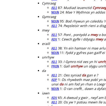
Cymraeg
87:
Mudiad ieuenctid
Cymrae
ADJ
24:
Mae ‘r Wythnos yn addas 
NOUN
Gymraeg
95:
Bod rhywun yn coleddu ‘r
NOUN
74:
Pwysleisir wrth rieni a dis
ADJ
mwy
57:
Pont , pontydd a
mwy
o bo
ADJ
1:
Cewch gyfle i ddysgu
mwy
a
ADV
eraill
38:
Yn ein hamser ni mae arl
ADJ
11:
Fydd y gyfres pan gaiff e
NOUN
unrhyw
33:
I Gymro nid oes yn hi
unrh
ADJ
1:
Gall
unrhyw
un olygu unrhyw
PRON
da
21:
Oes syniad
da
gan e ?
ADJ
1:
Os rhywbeth mae pobl yn tei
ADP
unai
da
ni am fod yn rhan o Loegr 
1:
O ran crefft , dawn a dyfa
NOUN
iawn
65:
A dweud y gwir , rwyf am bl
ADV
20:
Os yw ‘r potiau mewn lle s
ADJ