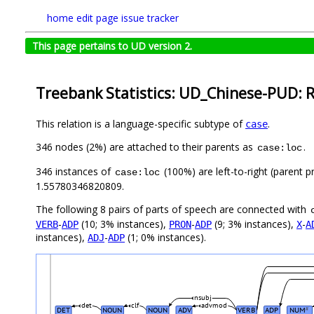
home
edit page
issue tracker
This page pertains to UD version 2.
Treebank Statistics: UD_Chinese-PUD: R
This relation is a language-specific subtype of
.
case
346 nodes (2%) are attached to their parents as
.
case:loc
346 instances of
(100%) are left-to-right (parent p
case:loc
1.55780346820809.
The following 8 pairs of parts of speech are connected with
-
(10; 3% instances),
-
(9; 3% instances),
-
VERB
ADP
PRON
ADP
X
A
instances),
-
(1; 0% instances).
ADJ
ADP
nsubj
det
clf
advmod
DET
NOUN
NOUN
ADV
VERB
ADP
NUM
#