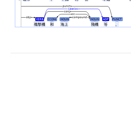
punct
case:loc
conj
cc
obj
compound
VERB
CCONJ
NOUN
NOUN
ADP
PUNCT
殲擊機
和
海上
飛機
等
。
.