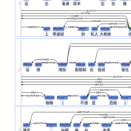
1
這
次
集會
原本
定
在
幾
punct
xcomp
case
compound
nmod
amod
case:loc
case
compound
ADP
PROPN
PART
ADJ
NOUN
#
上
華盛頓
的
私人
大都會
nsubj
advmod
obj
advmod
PRON
ADV
VERB
NOUN
ADP
ADV
VERB
2
這
將
增加
新限制
在
曾經
發生
punct
obl
case
amod
punct
obj
obj
nummod
punct
cop
NOUN
PUNCT
ADP
AUX
NOUN
PUNCT
物種
（
不僅
是
恐龍
）
advmod
nsubj
advmod
obl
punct
case
case:loc
ADV
PUNCT
PROPN
ADV
ADP
NOUN
A
3
通常
，
中國
將
在
本週