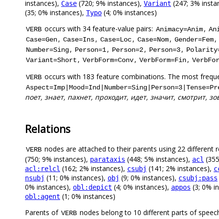
instances),
(720; 9% instances),
(247; 3% insta
Case
Variant
(35; 0% instances),
(4; 0% instances)
Typo
occurs with 34 feature-value pairs:
,
VERB
Animacy=Anim
An
,
,
,
,
,
Case=Gen
Case=Ins
Case=Loc
Case=Nom
Gender=Fem
,
,
,
,
Number=Sing
Person=1
Person=2
Person=3
Polarity
,
,
,
Variant=Short
VerbForm=Conv
VerbForm=Fin
VerbFo
occurs with 183 feature combinations. The most freque
VERB
Aspect=Imp|Mood=Ind|Number=Sing|Person=3|Tense=Pr
поет, знает, пахнет, проходит, идет, значит, смотрит, зо
Relations
nodes are attached to their parents using 22 different r
VERB
(750; 9% instances),
(448; 5% instances),
(355
parataxis
acl
(162; 2% instances),
(141; 2% instances),
acl:relcl
csubj
c
(11; 0% instances),
(9; 0% instances),
nsubj
obj
csubj:pass
0% instances),
(4; 0% instances),
(3; 0% i
obl:depict
appos
(1; 0% instances)
obl:agent
Parents of
nodes belong to 10 different parts of speec
VERB