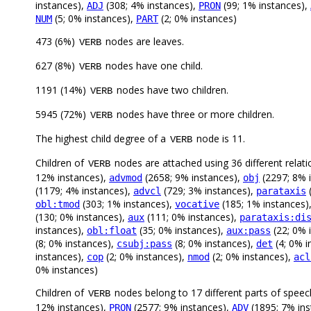
instances),
(308; 4% instances),
(99; 1% instances),
ADJ
PRON
(5; 0% instances),
(2; 0% instances)
NUM
PART
473 (6%)
nodes are leaves.
VERB
627 (8%)
nodes have one child.
VERB
1191 (14%)
nodes have two children.
VERB
5945 (72%)
nodes have three or more children.
VERB
The highest child degree of a
node is 11.
VERB
Children of
nodes are attached using 36 different relati
VERB
12% instances),
(2658; 9% instances),
(2297; 8% 
advmod
obj
(1179; 4% instances),
(729; 3% instances),
(
advcl
parataxis
(303; 1% instances),
(185; 1% instances)
obl:tmod
vocative
(130; 0% instances),
(111; 0% instances),
aux
parataxis:di
instances),
(35; 0% instances),
(22; 0% 
obl:float
aux:pass
(8; 0% instances),
(8; 0% instances),
(4; 0% i
csubj:pass
det
instances),
(2; 0% instances),
(2; 0% instances),
cop
nmod
acl
0% instances)
Children of
nodes belong to 17 different parts of speec
VERB
12% instances),
(2577; 9% instances),
(1895; 7% ins
PRON
ADV