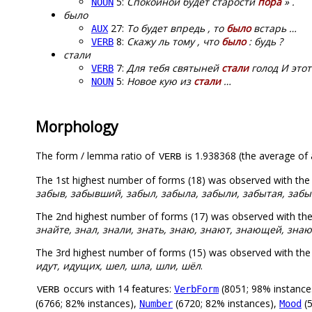
5:
Спокойной будет старости
пора
» .
NOUN
было
27:
То будет впредь , то
было
встарь …
AUX
8:
Скажу ль тому , что
было
: будь ?
VERB
стали
7:
Для тебя святыней
стали
голод И этот
VERB
5:
Новое кую из
стали
…
NOUN
Morphology
The form / lemma ratio of
is 1.938368 (the average of a
VERB
The 1st highest number of forms (18) was observed with th
забыв, забывший, забыл, забыла, забыли, забытая, забы
The 2nd highest number of forms (17) was observed with th
знайте, знал, знали, знать, знаю, знают, знающей, зн
The 3rd highest number of forms (15) was observed with th
идут, идущих, шел, шла, шли, шёл
.
occurs with 14 features:
(8051; 98% instance
VerbForm
VERB
(6766; 82% instances),
(6720; 82% instances),
(5
Number
Mood