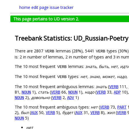
home
edit page
issue tracker
This page pertains to UD version 2.
Treebank Statistics: UD_Russian-Poetry
There are 2807
lemmas (28%), 5441
types (30%
VERB
VERB
is: 2 in number of lemmas, 2 in number of types and 3 in num
The 10 most frequent
lemmas:
знать, быть, нет, идт
VERB
The 10 most frequent
types:
нет, знаю, может, надо,
VERB
The 10 most frequent ambiguous lemmas:
знать
(
111,
VERB
81,
1),
стать
(
66,
1),
надо
(
33,
10)
NOUN
VERB
NOUN
VERB
ADP
2),
довольно
(
2,
1)
NOUN
VERB
ADV
The 10 most frequent ambiguous types:
нет
(
73,
1
VERB
PART
2),
был
(
50,
5),
будет
(
31,
8),
жил
(
9
AUX
VERB
AUX
VERB
VERB
5)
NOUN
нет