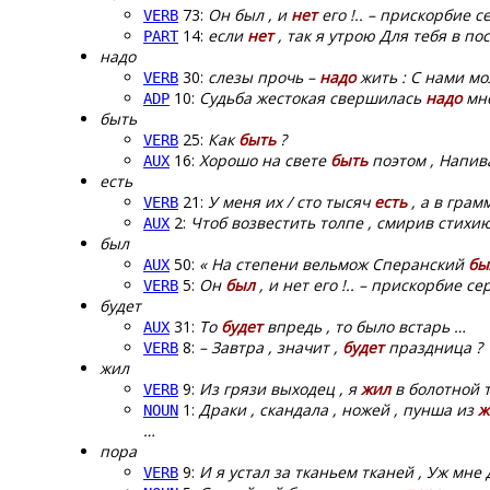
73:
Он был , и
нет
его !.. – прискорбие се
VERB
14:
если
нет
, так я утрою Для тебя в по
PART
надо
30:
слезы прочь –
надо
жить : С нами мол
VERB
10:
Судьба жестокая свершилась
надо
мно
ADP
быть
25:
Как
быть
?
VERB
16:
Хорошо на свете
быть
поэтом , Напив
AUX
есть
21:
У меня их / сто тысяч
есть
, а в грам
VERB
2:
Чтоб возвестить толпе , смирив стихию
AUX
был
50:
« На степени вельмож Сперанский
бы
AUX
5:
Он
был
, и нет его !.. – прискорбие сер
VERB
будет
31:
То
будет
впредь , то было встарь …
AUX
8:
– Завтра , значит ,
будет
праздница ?
VERB
жил
9:
Из грязи выходец , я
жил
в болотной т
VERB
1:
Драки , скандала , ножей , пунша из
ж
NOUN
…
пора
9:
И я устал за тканьем тканей , Уж мне
VERB