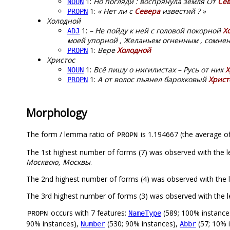
1:
Но погляди : воспрянула земля От
Се
NOUN
1:
« Нет ли с
Севера
известий ? »
PROPN
Холодной
1:
– Не пойду к ней с головой покорной
Х
ADJ
моей упорной , Желаньем огненным , сомнень
1:
Вере
Холодной
PROPN
Христос
1:
Всё пишу о нигилистах – Русь от них
Х
NOUN
1:
А от волос пьянел барокковый
Христ
PROPN
Morphology
The form / lemma ratio of
is 1.194667 (the average of
PROPN
The 1st highest number of forms (7) was observed with the
Москвою, Москвы
.
The 2nd highest number of forms (4) was observed with the
The 3rd highest number of forms (3) was observed with the
occurs with 7 features:
(589; 100% instance
NameType
PROPN
90% instances),
(530; 90% instances),
(57; 10% 
Number
Abbr