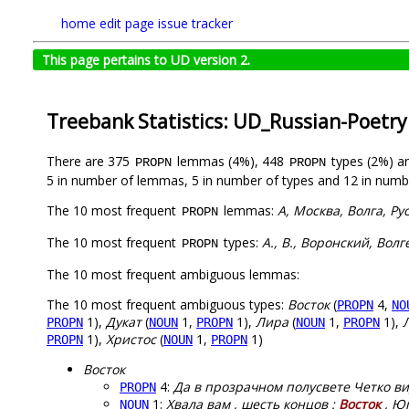
home
edit page
issue tracker
This page pertains to UD version 2.
Treebank Statistics: UD_Russian-Poetry
There are 375
lemmas (4%), 448
types (2%) a
PROPN
PROPN
5 in number of lemmas, 5 in number of types and 12 in numb
The 10 most frequent
lemmas:
А, Москва, Волга, Ру
PROPN
The 10 most frequent
types:
А., В., Воронский, Волг
PROPN
The 10 most frequent ambiguous lemmas:
The 10 most frequent ambiguous types:
Восток
(
4,
PROPN
NO
1),
Дукат
(
1,
1),
Лира
(
1,
1),
PROPN
NOUN
PROPN
NOUN
PROPN
1),
Христос
(
1,
1)
PROPN
NOUN
PROPN
Восток
4:
Да в прозрачном полусвете Четко ви
PROPN
1:
Хвала вам , шесть концов :
Восток
, Юг
NOUN