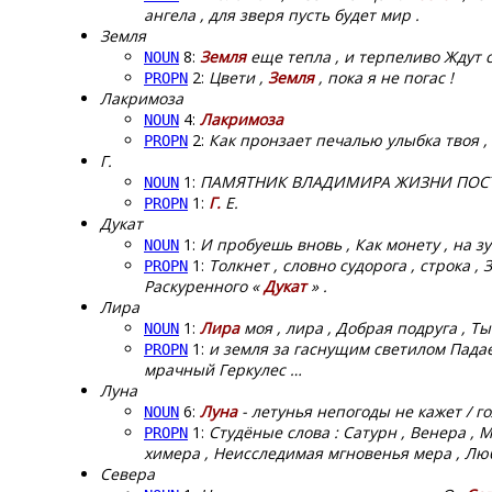
ангела , для зверя пусть будет мир .
Земля
8:
Земля
еще тепла , и терпеливо Ждут 
NOUN
2:
Цвети ,
Земля
, пока я не погас !
PROPN
Лакримоза
4:
Лакримоза
NOUN
2:
Как пронзает печалью улыбка твоя ,
PROPN
Г.
1:
ПАМЯТНИК ВЛАДИМИРА ЖИЗНИ ПОС
NOUN
1:
Г.
Е.
PROPN
Дукат
1:
И пробуешь вновь , Как монету , на з
NOUN
1:
Толкнет , словно судорога , строка 
PROPN
Раскуренного «
Дукат
» .
Лира
1:
Лира
моя , лира , Добрая подруга , Т
NOUN
1:
и земля за гаснущим светилом Падает
PROPN
мрачный Геркулес …
Луна
6:
Луна
- летунья непогоды не кажет / г
NOUN
1:
Студёные слова : Сатурн , Венера , 
PROPN
химера , Неисследимая мгновенья мера , Люб
Севера