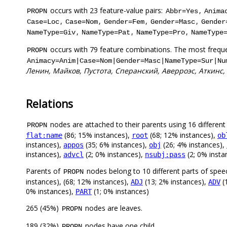
occurs with 23 feature-value pairs:
,
PROPN
Abbr=Yes
Anima
,
,
,
,
Case=Loc
Case=Nom
Gender=Fem
Gender=Masc
Gender
,
,
,
NameType=Giv
NameType=Pat
NameType=Pro
NameType
occurs with 79 feature combinations. The most freque
PROPN
Animacy=Anim|Case=Nom|Gender=Masc|NameType=Sur|Nu
Ленин, Майков, Пустота, Сперанский, Аверроэс, Аткинс
Relations
nodes are attached to their parents using 16 different 
PROPN
(86; 15% instances),
(68; 12% instances),
flat:name
root
ob
instances),
(35; 6% instances),
(26; 4% instances),
appos
obj
instances),
(2; 0% instances),
(2; 0% insta
advcl
nsubj:pass
Parents of
nodes belong to 10 different parts of spee
PROPN
instances), (68; 12% instances),
(13; 2% instances),
(
ADJ
ADV
0% instances),
(1; 0% instances)
PART
265 (45%)
nodes are leaves.
PROPN
189 (32%)
nodes have one child.
PROPN