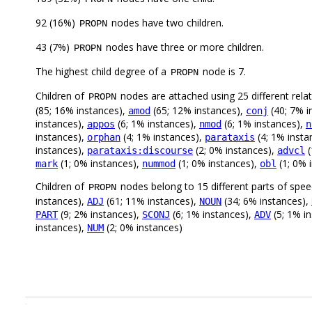
92 (16%)
nodes have two children.
PROPN
43 (7%)
nodes have three or more children.
PROPN
The highest child degree of a
node is 7.
PROPN
Children of
nodes are attached using 25 different rela
PROPN
(85; 16% instances),
(65; 12% instances),
(40; 7% i
amod
conj
instances),
(6; 1% instances),
(6; 1% instances),
appos
nmod
n
instances),
(4; 1% instances),
(4; 1% insta
orphan
parataxis
instances),
(2; 0% instances),
(
parataxis:discourse
advcl
(1; 0% instances),
(1; 0% instances),
(1; 0% 
mark
nummod
obl
Children of
nodes belong to 15 different parts of spe
PROPN
instances),
(61; 11% instances),
(34; 6% instances),
ADJ
NOUN
(9; 2% instances),
(6; 1% instances),
(5; 1% i
PART
SCONJ
ADV
instances),
(2; 0% instances)
NUM
.