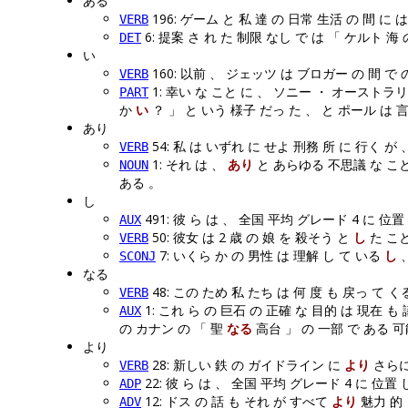
ある
196: ゲーム と 私 達 の 日常 生活 の 間 に 
VERB
6: 提案 さ れ た 制限 なし で は 「 ケルト 海
DET
い
160: 以前 、 ジェッツ は ブロガー の 間 で
VERB
1: 幸い な こと に 、 ソニー ・ オーストラリア
PART
か
い
？ 」 と いう 様子 だっ た 、 と ポール は 
あり
54: 私 は いずれ に せよ 刑務 所 に 行く が
VERB
1: それ は 、
あり
と あらゆる 不思議 な こと 
NOUN
ある 。
し
491: 彼 ら は 、 全国 平均 グレード 4 に 位置
AUX
50: 彼女 は 2 歳 の 娘 を 殺そう と
し
た こと
VERB
7: いくら か の 男性 は 理解 し て いる
し
、
SCONJ
なる
48: この ため 私 たち は 何 度 も 戻っ て 
VERB
1: これ ら の 巨石 の 正確 な 目的 は 現在 も 
AUX
の カナン の 「 聖
なる
高台 」 の 一部 で ある 可
より
28: 新しい 鉄 の ガイドライン に
より
さらに
VERB
22: 彼 ら は 、 全国 平均 グレード 4 に 位置
ADP
12: ドス の 話 も それ が すべて
より
魅力 的 
ADV