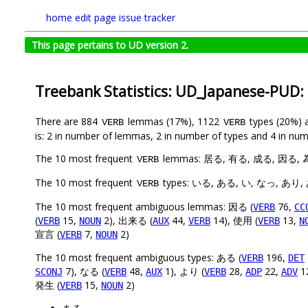
home
edit page
issue tracker
This page pertains to UD version 2.
Treebank Statistics: UD_Japanese-PUD:
There are 884
lemmas (17%), 1122
types (20%) 
VERB
VERB
is: 2 in number of lemmas, 2 in number of types and 4 in num
The 10 most frequent
lemmas: 居る, 有る, 成る, 因る,
VERB
The 10 most frequent
types: いる, ある, い, なっ, あり
VERB
The 10 most frequent ambiguous lemmas: 因る (
76,
VERB
CC
(
15,
2), 出来る (
44,
14), 使用 (
13,
VERB
NOUN
AUX
VERB
VERB
N
宣言 (
7,
2)
VERB
NOUN
The 10 most frequent ambiguous types: ある (
196,
VERB
DET
7), なる (
48,
1), より (
28,
22,
1
SCONJ
VERB
AUX
VERB
ADP
ADV
発生 (
15,
2)
VERB
NOUN