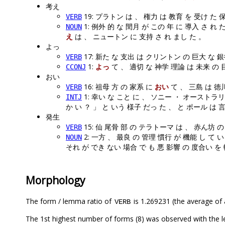
考え
19: プラトン は 、 権力 は 教育 を 受け た 
VERB
1: 例外 的 な 閏月 が この 年 に 導入 さ れ
NOUN
え
は 、 ニュートン に 支持 さ れ まし た 。
よっ
17: 新た な 支出 は クリントン の 巨大 な 
VERB
1:
よっ
て 、 適切 な 神学 理論 は 未来 の 
CCONJ
おい
16: 祖母 方 の 家系 に
おい
て 、 三島 は 徳川
VERB
1: 幸い な こと に 、 ソニー ・ オーストラリア
INTJ
か い ？ 」 と いう 様子 だっ た 、 と ポール は 
発生
15: 仙 尾骨 部 の テラトーマ は 、 赤ん坊 の
VERB
2: 一方 、 最良 の 管理 慣行 が 機能 し て 
NOUN
それ が でき ない 場合 で も 悪 影響 の 度合い を
Morphology
The form / lemma ratio of
is 1.269231 (the average of a
VERB
The 1st highest number of forms (8) was observed wit