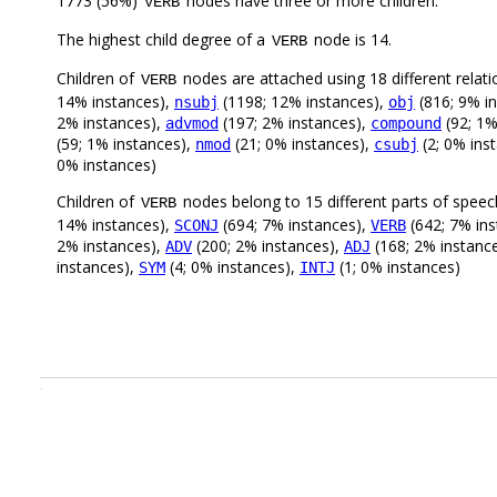
1773 (56%)
nodes have three or more children.
VERB
The highest child degree of a
node is 14.
VERB
Children of
nodes are attached using 18 different relati
VERB
14% instances),
(1198; 12% instances),
(816; 9% i
nsubj
obj
2% instances),
(197; 2% instances),
(92; 1%
advmod
compound
(59; 1% instances),
(21; 0% instances),
(2; 0% ins
nmod
csubj
0% instances)
Children of
nodes belong to 15 different parts of speec
VERB
14% instances),
(694; 7% instances),
(642; 7% in
SCONJ
VERB
2% instances),
(200; 2% instances),
(168; 2% instanc
ADV
ADJ
instances),
(4; 0% instances),
(1; 0% instances)
SYM
INTJ
.