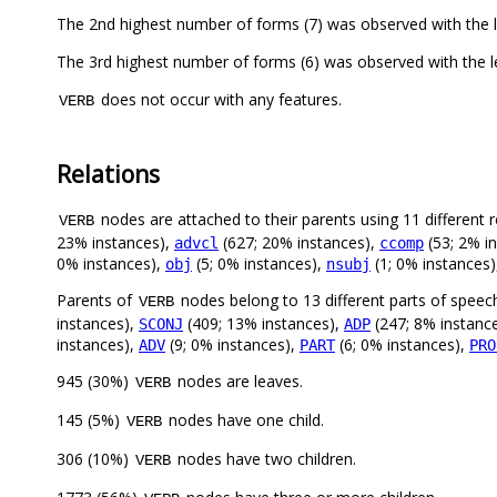
The 2nd highest number of forms (7) was observed wi
The 3rd highest number of forms (6) was observed with
does not occur with any features.
VERB
Relations
nodes are attached to their parents using 11 different r
VERB
23% instances),
(627; 20% instances),
(53; 2% i
advcl
ccomp
0% instances),
(5; 0% instances),
(1; 0% instances
obj
nsubj
Parents of
nodes belong to 13 different parts of speec
VERB
instances),
(409; 13% instances),
(247; 8% instanc
SCONJ
ADP
instances),
(9; 0% instances),
(6; 0% instances),
ADV
PART
PRO
945 (30%)
nodes are leaves.
VERB
145 (5%)
nodes have one child.
VERB
306 (10%)
nodes have two children.
VERB