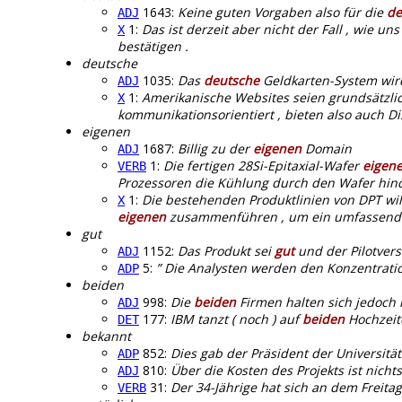
1643:
Keine guten Vorgaben also für die
de
ADJ
1:
Das ist derzeit aber nicht der Fall , wie un
X
bestätigen .
deutsche
1035:
Das
deutsche
Geldkarten-System wird 
ADJ
1:
Amerikanische Websites seien grundsätzlic
X
kommunikationsorientiert , bieten also auch D
eigenen
1687:
Billig zu der
eigenen
Domain
ADJ
1:
Die fertigen 28Si-Epitaxial-Wafer
eigen
VERB
Prozessoren die Kühlung durch den Wafer hindur
1:
Die bestehenden Produktlinien von DPT will
X
eigenen
zusammenführen , um ein umfassendes
gut
1152:
Das Produkt sei
gut
und der Pilotvers
ADJ
5:
” Die Analysten werden den Konzentrati
ADP
beiden
998:
Die
beiden
Firmen halten sich jedoch 
ADJ
177:
IBM tanzt ( noch ) auf
beiden
Hochzeit
DET
bekannt
852:
Dies gab der Präsident der Universit
ADP
810:
Über die Kosten des Projekts ist nicht
ADJ
31:
Der 34-Jährige hat sich an dem Freita
VERB