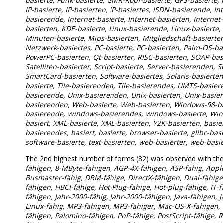
basierte, Funk-basierte, GMR-Kopf-basierte, GPS-basierte, H
IP-basierte, IP-basierten, IP-basiertes, ISDN-basierende, Int
basierende, Internet-basierte, Internet-basierten, Internet-
basierten, KDE-basierte, Linux-basierende, Linux-basierte
Minuten-basierte, Mips-basierten, Mitgliedschaft-basierte
Netzwerk-basiertes, PC-basierte, PC-basierten, Palm-OS-ba
PowerPC-basierten, Qt-basierter, RISC-basierten, SOAP-basi
Satelliten-basierter, Script-basierte, Server-basierenden, S
SmartCard-basierten, Software-basiertes, Solaris-basierten,
basierte, Tile-basierenden, Tile-basierendes, UMTS-basier
basierende, Unix-basierenden, Unix-basierten, Unix-basie
basierenden, Web-basierte, Web-basierten, Windows-98-b
basierende, Windows-basierendes, Windows-basierte, Wi
basiert, XML-basierte, XML-basierten, Y2K-basierten, basi
basierendes, basiert, basierte, browser-basierte, glibc-basie
software-basierte, text-basierten, web-basierter, web-basi
The 2nd highest number of forms (82) was observed with th
fähigen, 8-MByte-fähigen, AGP-4X-fähigen, ASP-fähig, Apple
Busmaster-fähig, DRM-fähige, DirectX-fähigen, Dual-fähige
fähigen, HBCI-fähige, Hot-Plug-fähige, Hot-plug-fähige, IT-f
fähigen, Jahr-2000-fähig, Jahr-2000-fähigen, Java-fähigen, Ja
Linux-fähig, MP3-fähigen, MP3-fähiger, Mac-OS-X-fähigen,
fähigen, Palomino-fähigen, PnP-fähige, PostScript-fähige,