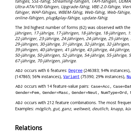
fähiges, SSE-fähig, Streaming-fähigen, TAPI-fähigen, UDMA/
Ultra-ATA/100-fähigen, Upgrade-fähig, VBE-2.0-fähige, Vie
fähiger, WAP-fähiges, WBEM-fähig, Web-fähig, Web-fähige, f
online-fähigen, plug&play-fähige, update-fähig
.
The 3rd highest number of forms (62) was observed with the
jährigen, 17-jährige, 17-jährigen, 18-jährige, 18-jährigen, 1
22-jähriger, 23-jährige, 24-Jährigen, 24-jährige, 25-jährige,
29-jährigen, 30-jährige, 31-jährige, 32-jährige, 32-jährigen,
39-jährigen, 40-jährigen, 41-jährige, 43-jährige, 44-jährige,
50-jährige, 50-jährigen, 52-jährige, 54-jährige, 55-jährige, 
67-jährige, 70-jährigen, jährige
.
occurs with 6 features:
(246383; 94% instances)
Degree
ADJ
(147865; 56% instances),
(75390; 29% instances),
Variant
N
occurs with 14 feature-value pairs:
,
ADJ
Case=Acc
Case=Da
,
,
,
,
Gender=Fem
Gender=Masc
Gender=Neut
NumType=Ord
occurs with 212 feature combinations. The most frequen
ADJ
Examples:
möglich, gut, ganz, weltweit, deutlich, knapp, kün
Relations