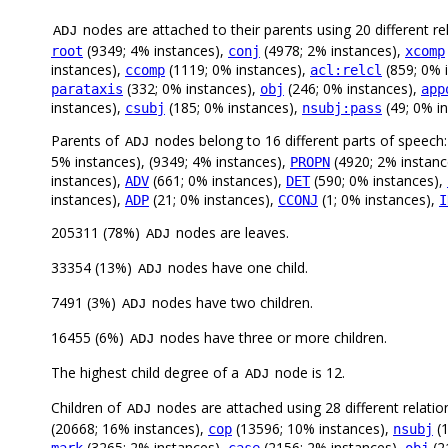
nodes are attached to their parents using 20 different re
ADJ
(9349; 4% instances),
(4978; 2% instances),
root
conj
xcomp
instances),
(1119; 0% instances),
(859; 0% 
ccomp
acl:relcl
(332; 0% instances),
(246; 0% instances),
parataxis
obj
app
instances),
(185; 0% instances),
(49; 0% i
csubj
nsubj:pass
Parents of
nodes belong to 16 different parts of speech
ADJ
5% instances), (9349; 4% instances),
(4920; 2% instanc
PROPN
instances),
(661; 0% instances),
(590; 0% instances),
ADV
DET
instances),
(21; 0% instances),
(1; 0% instances),
ADP
CCONJ
I
205311 (78%)
nodes are leaves.
ADJ
33354 (13%)
nodes have one child.
ADJ
7491 (3%)
nodes have two children.
ADJ
16455 (6%)
nodes have three or more children.
ADJ
The highest child degree of a
node is 12.
ADJ
Children of
nodes are attached using 28 different relatio
ADJ
(20668; 16% instances),
(13596; 10% instances),
(1
cop
nsubj
(3265; 2% instances),
(2156; 2% instances),
(2