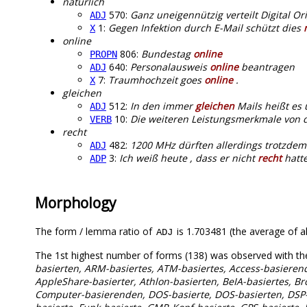
natürlich
570:
Ganz uneigennützig verteilt Digital Or
ADJ
1:
Gegen Infektion durch E-Mail schützt dies
X
online
806:
Bundestag
online
PROPN
640:
Personalausweis
online
beantragen
ADJ
7:
Traumhochzeit goes
online
.
X
gleichen
512:
In den immer
gleichen
Mails heißt es 
ADJ
10:
Die weiteren Leistungsmerkmale von
VERB
recht
482:
1200 MHz dürften allerdings trotzde
ADJ
3:
Ich weiß heute , dass er nicht
recht
hatte
ADP
Morphology
The form / lemma ratio of
is 1.703481 (the average of al
ADJ
The 1st highest number of forms (138) was observed with th
basierten, ARM-basiertes, ATM-basiertes, Access-basierend
AppleShare-basierter, Athlon-basierten, BeIA-basiertes, Br
Computer-basierenden, DOS-basierte, DOS-basierten, DSP-