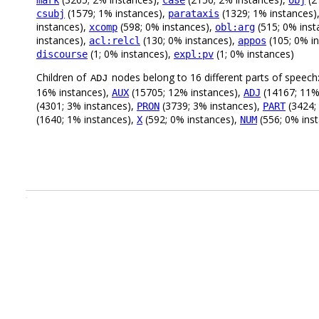
mark
case
obj
(1579; 1% instances),
(1329; 1% instances)
csubj
parataxis
instances),
(598; 0% instances),
(515; 0% inst
xcomp
obl:arg
instances),
(130; 0% instances),
(105; 0% i
acl:relcl
appos
(1; 0% instances),
(1; 0% instances)
discourse
expl:pv
Children of
nodes belong to 16 different parts of speech
ADJ
16% instances),
(15705; 12% instances),
(14167; 11%
AUX
ADJ
(4301; 3% instances),
(3739; 3% instances),
(3424;
PRON
PART
(1640; 1% instances),
(592; 0% instances),
(556; 0% ins
X
NUM
.