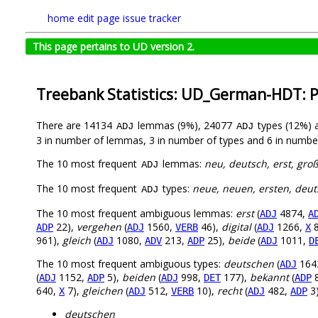
home
edit page
issue tracker
This page pertains to UD version 2.
Treebank Statistics: UD_German-HDT: 
There are 14134
lemmas (9%), 24077
types (12%)
ADJ
ADJ
3 in number of lemmas, 3 in number of types and 6 in number
The 10 most frequent
lemmas:
neu, deutsch, erst, groß,
ADJ
The 10 most frequent
types:
neue, neuen, ersten, deuts
ADJ
The 10 most frequent ambiguous lemmas:
erst
(
4874,
ADJ
A
22),
vergehen
(
1560,
46),
digital
(
1266,
8
ADP
ADJ
VERB
ADJ
X
961),
gleich
(
1080,
213,
25),
beide
(
1011,
ADJ
ADV
ADP
ADJ
D
The 10 most frequent ambiguous types:
deutschen
(
164
ADJ
(
1152,
5),
beiden
(
998,
177),
bekannt
(
8
ADJ
ADP
ADJ
DET
ADP
640,
7),
gleichen
(
512,
10),
recht
(
482,
3
X
ADJ
VERB
ADJ
ADP
deutschen