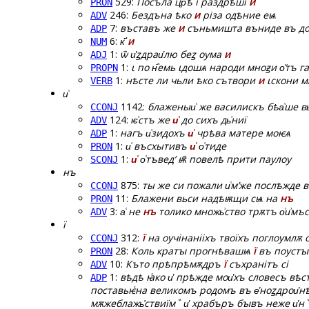
529:
Посъла цр҃ѣ і раздрѣші
и
PRON
246:
Бездъна ѣко
и
різа одѣние еѩ
ADV
7:
въставъ же
и
съньмишта въниде въ д
ADP
6:
к҃
и
NUM
1:
ѡ҄ и҅ꙁдраи҅лю беꙁ оума
и
ADJ
1:
ꙇ по н҄емь ꙇдошѧ народи мноꙃи о̆тъ га
PROPN
1:
нѣсте ли чьли ѣко сътвори
и
ꙇскони м
VERB
и͑
1142:
блаженыи͑ же василискъ бѣа͑ше в
CCONJ
124:
ѥ͑стъ же
и͑
до сихъ дь͗ниї
ADV
1:
нагъ и͑зидохъ
и͑
чрѣва матере моѥѧ
ADP
1:
и͑ въсхытивъ
и͑
о͑тиде
PRON
1:
и͑
о͑тъведʼ ѭ҄ повелѣ прити паулоу
SCONJ
нъ
875:
ты же си пожали и͑мʼже послѣжде 
CCONJ
11:
Блажени вьси надѣѭщи сѩ на
нъ
PRON
3:
а͑ не
нъ
толико множь͗ство трѫтъ о͑и͗мъ
ADV
ї
312:
ї
на оучінанііхъ твоїхъ поглоумлѫ 
CCONJ
28:
Коль кратꙑ прогнѣвашѩ
ї
въ поустꙑ
PRON
10:
Къто прѣпрѣмѫдръ
ї
съхранітъ сі
ADV
1:
вѣдѣ ꙗ҅ко и҅ прѣжде мои҅хъ словесъ вѣс
ADP
поставьѥ҅на великомъ родомъ въ е҅ноꙁдрои҅нѣх
мѫжеблажь҆ствиїмꙿ и҅ храбъръ бꙑвъ неже и҅нꙿ