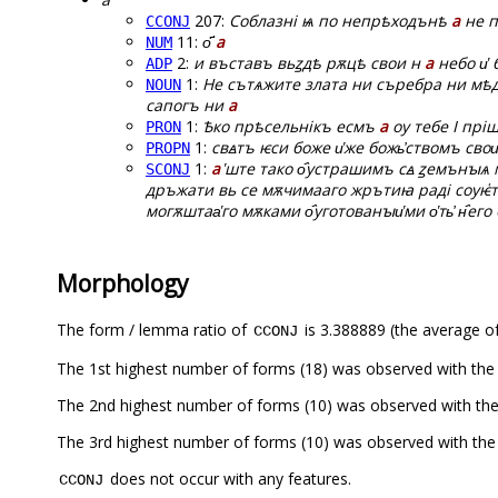
207:
Соблазні ѩ по непрѣходънѣ
а
не п
CCONJ
11:
о҃
а
NUM
2:
и въставъ вьꙁдѣ рѫцѣ свои н
а
небо и҅ 
ADP
1:
Не сътѧжите злата ни съребра ни мѣ
NOUN
сапогъ ни
а
1:
Ѣко прѣсельнікъ есмъ
а
оу тебе І пріш
PRON
1:
свꙙтъ ѥси боже и҅же божь҆ствомъ сво
PROPN
1:
а
҅ште тако о҄устрашимъ сꙙ ꙁемънꙑѧ мѫ
SCONJ
дръжати вь се мѫчимааго жрътиꙗ раді соуѥ҅тъ
могѫштаа҅го мѫками о҄уготованꙑи҅ми о҅ть҆ н҄е
Morphology
The form / lemma ratio of
is 3.388889 (the average of
CCONJ
The 1st highest number of forms (18) was observed with the
The 2nd highest number of forms (10) was observed with th
The 3rd highest number of forms (10) was observed with th
does not occur with any features.
CCONJ