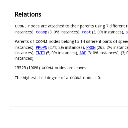
Relations
nodes are attached to their parents using 7 different r
CCONJ
instances),
(3; 0% instances),
(3; 0% instances),
ccomp
root
a
Parents of
nodes belong to 14 different parts of spee
CCONJ
instances),
(271; 2% instances),
(262; 2% instanc
PROPN
PRON
instances),
(5; 0% instances),
(3; 0% instances), (3;
INTJ
ADP
instances)
15525 (100%)
nodes are leaves.
CCONJ
The highest child degree of a
node is 0.
CCONJ
.