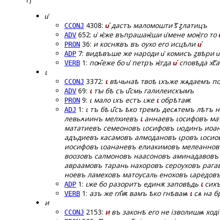
и҅
4308:
и҅
дастъ маломошти ѕ꙯ ꙁлатицъ
CCONJ
652:
и҅ ѥ҅же въпрашаѥ҅ши и҅мене моѥ҅го то
ADV
36:
и коснѫвъ въ оухо его исцѣли
и҅
PRON
7:
видѣвъше же народи и҅ комисъ ꙁвѣри и
ADP
1:
пон҄еже бо и҅ петръ ѥ҅гда
и҅
сповѣда хс꙯а
VERB
ꙇ
3372:
ꙇ
вѣчьнаѣ твоѣ ꙇхъже жѧдаемъ под
CCONJ
69:
ꙇ
тꙑ бѣ съ и҃҅смь галилеискꙑмъ
ADV
9:
ꙇ мало ꙇхъ естъ ꙇже
ꙇ
обрѣтаѭ
PRON
1:
ꙇ тъ бѣ и҃съ ѣко тремъ десѧтемъ лѣтъ
ADJ
левьꙉиинъ мелхиевъ
ꙇ
аннаевъ ꙇосифовъ ма
мататиевъ семеоновъ ꙇосифовъ ꙇюдинъ иоа
адъдиевъ касамовъ алмодановъ ꙇровъ ꙇосио
иосифовъ ꙇоананевъ елиакимовъ мелеаннов
воозовъ салмоновъ наасоновъ аминадавовъ 
авраамовъ тарань нахоровъ сероуховъ рага
ноевъ ламеховъ матоусаль еноховъ ꙇаредовъ
1:
ꙇже бо разоритъ единѫ заповѣдь
ꙇ
сиxъ
ADP
1:
азъ же гл҃ѭ вамъ ѣко гнѣваѩ
ꙇ
сѧ на б
VERB
и
2153:
и
въ законѣ его не ізволишѩ ході
CCONJ