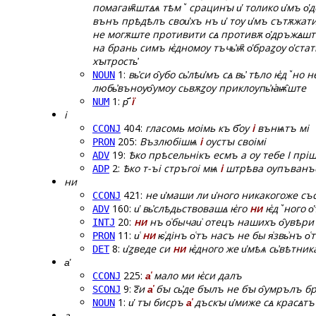
помагаѭ҄штꙙѧ тѣмꙿ срацинꙑ и҅ толико и҅мъ о҅до
вънъ прѣдѣлъ свои҅хъ нъ и҅ тоу и҅мъ сътѫжати
не могѫште противити сꙙ противѫ о҅дръжꙙштии
на брань симъ ѥ҅дномоу тъчь҆ѭ҄ о҅браꙁоу о҅стат
хꙑтрость҆
1:
вь҆си о̑убо сь҆лѣи҅мъ сꙙ вь҆ тѣло ѥ҅дꙿно
NOUN
любь҆въноуо̑умоу сьвѫꙁоу приклоупь҆ꙗ҅ѭ̑ште
1:
р҃҃
ї
NUM
і
404:
гласомь моімь къ б҃оу
і
вънѩтъ мі
CCONJ
205:
Възлюбішѩ
і
оустꙑ своімі
PRON
19:
Ѣко прѣсельнікъ есмъ а оу тебе І пр
ADV
2:
Ѣко т-ъі стръгоі мѩ
і
штрѣва оупъванъе
ADP
ни
421:
не и҅маши ли и҅ного никакогоже с
CCONJ
160:
и҅ вь҆слѣдьствовашꙙ ѥ҅го
ни
ѥ҅дꙿного о
ADV
20:
ни
нъ о͑бычаи͗ отецъ нашихъ о̑увѣри
INTJ
11:
и͑
ни
ѥ͑дінъ о͑тъ насъ не бы я͑звь͗нъ о
PRON
8:
и҅ꙁведе си
ни
ѥ҅дного же и҅мѣѧ сь҆вѣтник
DET
а҅
225:
а҅
мало ми ѥ҅си далъ
CCONJ
9:
г꙯и
а҅
бꙑ сь҆де бꙑлъ не бꙑ о̑умрълъ бр
SCONJ
1:
и҅ тꙑ бисръ
а҅
дъскꙑ и҅миже сꙙ красꙙтъ 
NOUN
а