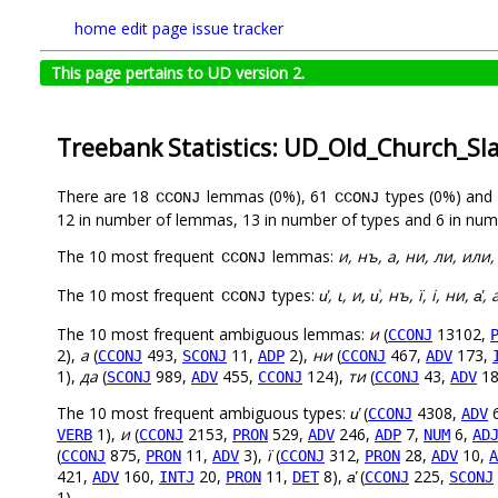
home
edit page
issue tracker
This page pertains to UD version 2.
Treebank Statistics: UD_Old_Church_Sl
There are 18
lemmas (0%), 61
types (0%) and
CCONJ
CCONJ
12 in number of lemmas, 13 in number of types and 6 in num
The 10 most frequent
lemmas:
и, нъ, а, ни, ли, или
CCONJ
The 10 most frequent
types:
и҅, ꙇ, и, и͑, нъ, ї, і, ни, а҅, 
CCONJ
The 10 most frequent ambiguous lemmas:
и
(
13102,
CCONJ
2),
а
(
493,
11,
2),
ни
(
467,
173,
CCONJ
SCONJ
ADP
CCONJ
ADV
1),
да
(
989,
455,
124),
ти
(
43,
18
SCONJ
ADV
CCONJ
CCONJ
ADV
The 10 most frequent ambiguous types:
и҅
(
4308,
6
CCONJ
ADV
1),
и
(
2153,
529,
246,
7,
6,
VERB
CCONJ
PRON
ADV
ADP
NUM
AD
(
875,
11,
3),
ї
(
312,
28,
10,
CCONJ
PRON
ADV
CCONJ
PRON
ADV
A
421,
160,
20,
11,
8),
а҅
(
225,
ADV
INTJ
PRON
DET
CCONJ
SCONJ
1)