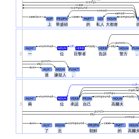
xcomp
case
compound
nmod
amod
case:loc
case
compound
ADP
PROPN
PART
ADJ
NOUN
#
上
華盛頓
的
私人
大都會
punct
nummod
clf
nsubj
obj
NUM
NOUN
VERB
VERB
NOUN
PUN
#
2
一
位
目擊者
告訴
警方
punct
obj
aux
AUX
NOUN
PUNCT
#
過
嫌疑人
。
clf
ac
mark:rel
ccomp
nummod
compound
nsubj
NUM
NOUN
VERB
PRON
NOUN
#
3
兩
位
承認
自己
高爾夫
punct
obj
nmod
aux
compound
case
AUX
NOUN
PROPN
PART
NOUN
#
#
了
北
朝鮮
的
高爾