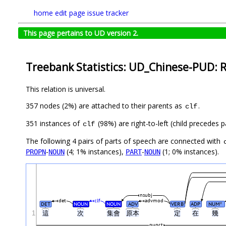
home
edit page
issue tracker
This page pertains to UD version 2.
Treebank Statistics: UD_Chinese-PUD: R
This relation is universal.
357 nodes (2%) are attached to their parents as
.
clf
351 instances of
(98%) are right-to-left (child precedes
clf
The following 4 pairs of parts of speech are connected with
-
(4; 1% instances),
-
(1; 0% instances).
PROPN
NOUN
PART
NOUN
nsubj
det
clf
advmod
DET
NOUN
NOUN
ADV
VERB
ADP
NUM
#
1
這
次
集會
原本
定
在
幾
punct