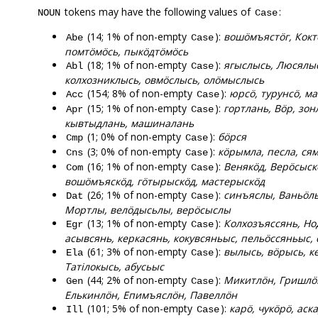
tokens may have the following values of
:
NOUN
Case
(14; 1% of non-empty
):
вошӧмъястӧг, Кокт
Abe
Case
помтӧмӧсь, пыкӧдтӧмӧсь
(18; 1% of non-empty
):
ягыслысь, Люсялыс
Abl
Case
колхозниклысь, овмӧслысь, олӧмыслысь
(154; 8% of non-empty
):
юрсӧ, турунсӧ, ма
Acc
Case
(15; 1% of non-empty
):
гортлань, Вӧр, зон
Apr
Case
кывтыдлань, машиналань
(1; 0% of non-empty
):
бӧрся
Cmp
Case
(3; 0% of non-empty
):
кӧрымла, песла, ся
Cns
Case
(16; 1% of non-empty
):
Венякӧд, Верӧсыск
Com
Case
вошӧмъяскӧд, гӧтырыскӧд, мастерыскӧд
(26; 1% of non-empty
):
синъяслы, Ваньӧл
Dat
Case
Мортлы, велӧдысьлы, верӧсыслы
(13; 1% of non-empty
):
Колхозъяссянь, Но
Egr
Case
асывсянь, керкасянь, кокувсяньыс, пельӧссяньыс, 
(61; 3% of non-empty
):
вылысь, вӧрысь, к
Ela
Case
Татілокысь, абусьыс
(44; 2% of non-empty
):
Микитлӧн, Гришлӧн
Gen
Case
Елькинлӧн, Епимъяслӧн, Павеллӧн
(101; 5% of non-empty
):
карӧ, чукӧрӧ, аска
Ill
Case