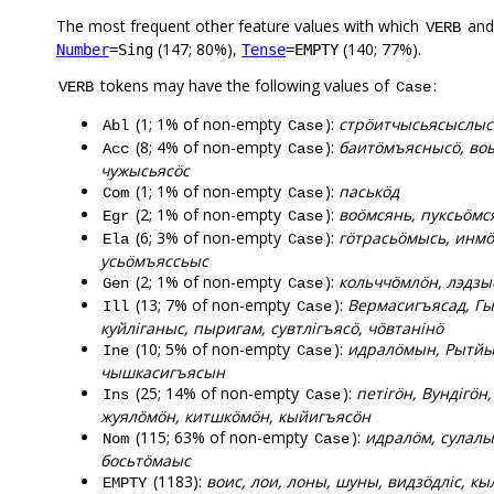
The most frequent other feature values with which
an
VERB
(147; 80%),
(140; 77%).
Number
=Sing
Tense
=EMPTY
tokens may have the following values of
:
VERB
Case
(1; 1% of non-empty
):
стрӧитчысьясыслыс
Abl
Case
(8; 4% of non-empty
):
баитӧмъяснысӧ, воы
Acc
Case
чужысьясӧс
(1; 1% of non-empty
):
паськӧд
Com
Case
(2; 1% of non-empty
):
воӧмсянь, пуксьӧмс
Egr
Case
(6; 3% of non-empty
):
гӧтрасьӧмысь, инм
Ela
Case
усьӧмъяссьыс
(2; 1% of non-empty
):
кольччӧмлӧн, лэдзы
Gen
Case
(13; 7% of non-empty
):
Вермасигъясад, Гым
Ill
Case
куйліганыс, пыригам, сувтлігъясӧ, чӧвтанінӧ
(10; 5% of non-empty
):
идралӧмын, Рытйы
Ine
Case
чышкасигъясын
(25; 14% of non-empty
):
петігӧн, Вундігӧ
Ins
Case
жуялӧмӧн, китшкӧмӧн, кыйигъясӧн
(115; 63% of non-empty
):
идралӧм, сулалы
Nom
Case
босьтӧмаыс
(1183):
воис, лои, лоны, шуны, видзӧдліс, кы
EMPTY