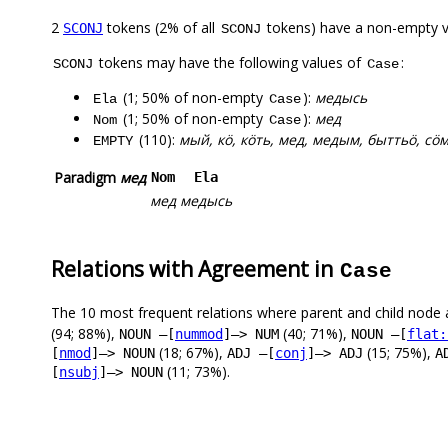
2
tokens (2% of all
tokens) have a non-empty 
SCONJ
SCONJ
tokens may have the following values of
:
SCONJ
Case
(1; 50% of non-empty
):
медысь
Ela
Case
(1; 50% of non-empty
):
мед
Nom
Case
(110):
мый, кӧ, кӧть, мед, медым, быттьӧ, сӧ
EMPTY
Paradigm
мед
Nom
Ela
мед
медысь
Relations with Agreement in
Case
The 10 most frequent relations where parent and child node 
(94; 88%),
(40; 71%),
NOUN –[
nummod
]–> NUM
NOUN –[
flat:
(18; 67%),
(15; 75%),
[
nmod
]–> NOUN
ADJ –[
conj
]–> ADJ
A
(11; 73%).
[
nsubj
]–> NOUN