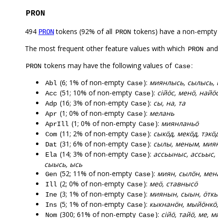
PRON
494
tokens (92% of all
tokens) have a non-empty
PRON
PRON
The most frequent other feature values with which
an
PRON
tokens may have the following values of
:
PRON
Case
(6; 1% of non-empty
):
миянлысь, сылысь, 
Abl
Case
(51; 10% of non-empty
):
сійӧс, менӧ, найӧ
Acc
Case
(16; 3% of non-empty
):
сы, на, та
Adp
Case
(1; 0% of non-empty
):
мелань
Apr
Case
(1; 0% of non-empty
):
миянланьӧ
AprIll
Case
(11; 2% of non-empty
):
сыкӧд, мекӧд, тэкӧ
Com
Case
(31; 6% of non-empty
):
сылы, меным, миян
Dat
Case
(14; 3% of non-empty
):
ассьыныс, ассьыс,
Ela
Case
сыысь, ысь
(52; 11% of non-empty
):
миян, сылӧн, мен
Gen
Case
(2; 0% of non-empty
):
меӧ, ставнысӧ
Ill
Case
(3; 1% of non-empty
):
миянын, сыын, ӧтк
Ine
Case
(5; 1% of non-empty
):
кыкнанӧн, мыйӧнкӧ,
Ins
Case
(300; 61% of non-empty
):
сійӧ, тайӧ, ме, м
Nom
Case