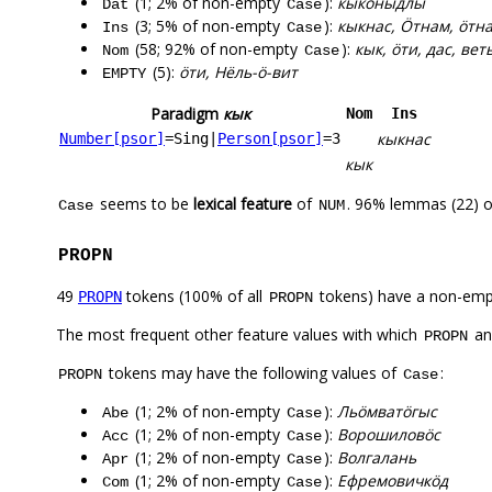
(1; 2% of non-empty
):
кыкӧныдлы
Dat
Case
(3; 5% of non-empty
):
кыкнас, Ӧтнам, ӧтн
Ins
Case
(58; 92% of non-empty
):
кык, ӧти, дас, ве
Nom
Case
(5):
ӧти, Нёль-ӧ-вит
EMPTY
Paradigm
кык
Nom
Ins
кыкнас
Number[psor]
=Sing
|
Person[psor]
=3
кык
seems to be
lexical feature
of
. 96% lemmas (22) o
Case
NUM
PROPN
49
tokens (100% of all
tokens) have a non-emp
PROPN
PROPN
The most frequent other feature values with which
a
PROPN
tokens may have the following values of
:
PROPN
Case
(1; 2% of non-empty
):
Льӧмватӧгыс
Abe
Case
(1; 2% of non-empty
):
Ворошиловӧс
Acc
Case
(1; 2% of non-empty
):
Волгалань
Apr
Case
(1; 2% of non-empty
):
Ефремовичкӧд
Com
Case