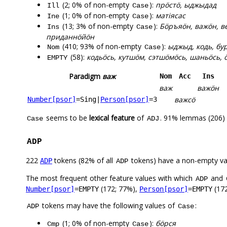
(2; 0% of non-empty
):
прӧстӧ, ыджыдад
Ill
Case
(1; 0% of non-empty
):
матіясас
Ine
Case
(13; 3% of non-empty
):
Бӧръяӧн, важӧн, в
Ins
Case
приданнӧйӧн
(410; 93% of non-empty
):
ыджыд, кодь, бур
Nom
Case
(58):
кодьӧсь, кутшӧм, сэтшӧмӧсь, шаньӧсь, 
EMPTY
Paradigm
важ
Nom
Acc
Ins
важ
важӧн
важсӧ
Number[psor]
=Sing
|
Person[psor]
=3
seems to be
lexical feature
of
. 91% lemmas (206) 
Case
ADJ
ADP
222
tokens (82% of all
tokens) have a non-empty va
ADP
ADP
The most frequent other feature values with which
and
ADP
(172; 77%),
(172
Number[psor]
=EMPTY
Person[psor]
=EMPTY
tokens may have the following values of
:
ADP
Case
(1; 0% of non-empty
):
бӧрся
Cmp
Case