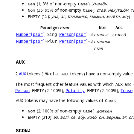
(1; 3% of non-empty
):
Уналӧн
Gen
Case
(35; 95% of non-empty
):
став, некутшӧм, т
Nom
Case
(15):
уна, ас, Кымынкӧ, кымын, мыйта, мӧд
EMPTY
Paradigm
став
Nom
Acc
ставыс
ставсӧ
Number[psor]
=Sing
|
Person[psor]
=3
ставныс
Number[psor]
=Plur
|
Person[psor]
=3
став
AUX
2
tokens (1% of all
tokens) have a non-empty value
AUX
AUX
The most frequent other feature values with which
and
AUX
(2; 100%),
(2; 100%),
Person
=EMPTY
Polarity
=EMPTY
Tense
tokens may have the following values of
:
AUX
Case
(2; 100% of non-empty
):
должен
Nom
Case
(310):
эз, вӧлі, оз, абу, колӧ, он, вермы, эг, о
EMPTY
SCONJ