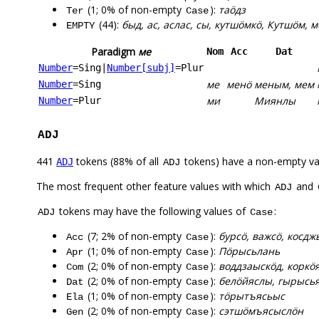
(1; 0% of non-empty
):
таӧдз
Ter
Case
(44):
быд, ас, аслас, сы, кутшӧмкӧ, Кутшӧм,
EMPTY
Paradigm
ме
Nom
Acc
Dat
Number
=Sing
|
Number[subj]
=Plur
ме
менӧ
меным, мем
Number
=Sing
ми
Миянлы
Number
=Plur
ADJ
441
tokens (88% of all
tokens) have a non-empty va
ADJ
ADJ
The most frequent other feature values with which
and
ADJ
tokens may have the following values of
:
ADJ
Case
(7; 2% of non-empty
):
бурсӧ, важсӧ, косд
Acc
Case
(1; 0% of non-empty
):
Пӧрысьлань
Apr
Case
(2; 0% of non-empty
):
воддзаыскӧд, коркӧ
Com
Case
(2; 0% of non-empty
):
белӧйяслы, гырысь
Dat
Case
(1; 0% of non-empty
):
тӧрытъясьыс
Ela
Case
(2; 0% of non-empty
):
сэтшӧмъясыслӧн
Gen
Case