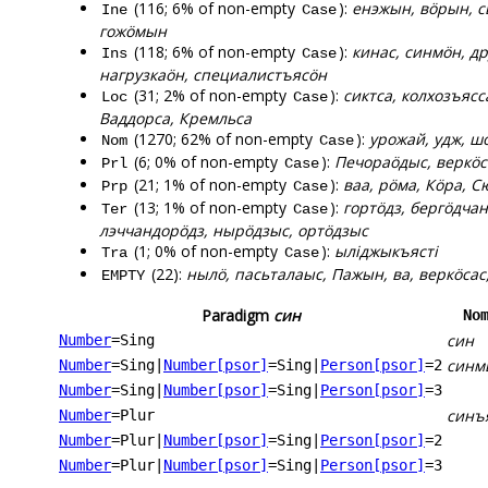
(116; 6% of non-empty
):
енэжын, вӧрын, с
Ine
Case
гожӧмын
(118; 6% of non-empty
):
кинас, синмӧн, д
Ins
Case
нагрузкаӧн, специалистъясӧн
(31; 2% of non-empty
):
сиктса, колхозъясс
Loc
Case
Ваддорса, Кремльса
(1270; 62% of non-empty
):
урожай, удж, шон
Nom
Case
(6; 0% of non-empty
):
Печораӧдыс, веркӧс
Prl
Case
(21; 1% of non-empty
):
ваа, рӧма, Кӧра, С
Prp
Case
(13; 1% of non-empty
):
гортӧдз, бергӧдчан
Ter
Case
лэччандорӧдз, нырӧдзыс, ортӧдзыс
(1; 0% of non-empty
):
ыліджыкъясті
Tra
Case
(22):
нылӧ, пасьталаыс, Пажын, ва, веркӧсас
EMPTY
Paradigm
син
No
син
Number
=Sing
синм
Number
=Sing
|
Number[psor]
=Sing
|
Person[psor]
=2
Number
=Sing
|
Number[psor]
=Sing
|
Person[psor]
=3
синъ
Number
=Plur
Number
=Plur
|
Number[psor]
=Sing
|
Person[psor]
=2
Number
=Plur
|
Number[psor]
=Sing
|
Person[psor]
=3