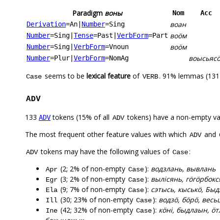
Paradigm
воны
Nom
Acc
воан
Derivation
=An
|
Number
=Sing
воӧм
Number
=Sing
|
Tense
=Past
|
VerbForm
=Part
воӧм
Number
=Sing
|
VerbForm
=Vnoun
воысьясӧ
Number
=Plur
|
VerbForm
=NomAg
seems to be
lexical feature
of
. 91% lemmas (131)
Case
VERB
ADV
133
tokens (15% of all
tokens) have a non-empty va
ADV
ADV
The most frequent other feature values with which
and
ADV
tokens may have the following values of
:
ADV
Case
(2; 2% of non-empty
):
водзлань, вывлань
Apr
Case
(3; 2% of non-empty
):
вылісянь, гӧгӧрбок
Egr
Case
(9; 7% of non-empty
):
сэтысь, кыськӧ, Бы
Ela
Case
(30; 23% of non-empty
):
водзӧ, бӧрӧ, весь
Ill
Case
(42; 32% of non-empty
):
кӧні, быдлаын, ӧ
Ine
Case