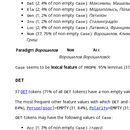
(2; 4% of non-empty
):
Максимлы, Машалы
Dat
Case
(2; 4% of non-empty
):
Мӧдлапӧлысь, Пӧл
Ela
Case
(1; 2% of non-empty
):
Петилӧн
Gen
Case
(1; 2% of non-empty
):
Сталинградӧн
Ins
Case
(2; 4% of non-empty
):
Латвияса, Франция
Loc
Case
(37; 76% of non-empty
):
Ворошилов, Климе
Nom
Case
Гриш
Paradigm
Ворошилов
Nom
Acc
Ворошилов
Ворошиловӧс
seems to be
lexical feature
of
. 95% lemmas (37)
Case
PROPN
DET
37
tokens (71% of all
tokens) have a non-empty val
DET
DET
The most frequent other feature values with which
and
DET
84%),
(31; 84%),
(31
Person[psor]
=EMPTY
Polarity
=EMPTY
tokens may have the following values of
:
DET
Case
(1; 3% of non-empty
):
ставсӧ
Acc
Case