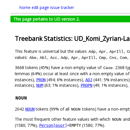
home
edit page
issue tracker
This page pertains to UD version 2.
Treebank Statistics: UD_Komi_Zyrian-La
This feature is universal but the values
,
,
,
Adp
Apr
AprIll
C
values:
,
,
,
,
,
,
,
,
,
Abe
Abl
Acc
Adp
Apr
AprIll
Cmp
Cns
Com
3668 tokens (45%) have a non-empty value of
. 2368 t
Case
lemmas (64%) occur at least once with a non-empty value o
instances),
(494; 6% instances),
(441; 5% instances
PRON
ADJ
instances),
(63; 1% instances),
(49; 1% instances),
NUM
PROPN
NOUN
2042
tokens (99% of all
tokens) have a non-empt
NOUN
NOUN
The most frequent other feature values with which
an
NOUN
(1580; 77%),
(1580; 77%).
Person[psor]
=EMPTY