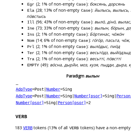
(2; 1% of non-empty
):
боксянь, дорсянь
Egr
Case
(28; 13% of non-empty
):
йылысь, вылысь, 
Ela
Case
пӧвстысь
(96; 43% of non-empty
):
вылӧ, дінӧ, вылас,
Ill
Case
(73; 33% of non-empty
):
вылын, бӧрын, до
Ine
Case
(2; 1% of non-empty
):
Бӧртинас, чӧжӧн
Ins
Case
(14; 6% of non-empty
):
гӧгӧр, пасьта, чӧж,
Nom
Case
(2; 1% of non-empty
):
вылӧдыс, пиӧд
Prl
Case
(2; 1% of non-empty
):
весьтӧдз, выйӧдзыд
Ter
Case
(2; 1% of non-empty
):
весьтті, пӧвстті
Tra
Case
(49):
вӧсна, дырйи, моз, кузя, пыдди, дыра, 
EMPTY
Paradigm
вылын
_
AdpType
=Post
|
Number
=Sing
AdpType
=Post
|
Number
=Sing
|
Number[psor]
=Sing
|
Person
Number[psor]
=Sing
|
Person[psor]
=2
VERB
183
tokens (13% of all
tokens) have a non-empty
VERB
VERB