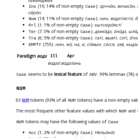
бокынджык
(19; 14% of non-empty
):
орччӧн, вочасӧн, 
Ins
Case
сёрӧн
(14; 11% of non-empty
):
нин, водзтіястӧ, б
Nom
Case
(1; 1% of non-empty
):
кытсюрӧясті
Prl
Case
(7; 5% of non-empty
):
дзикӧдз, ӧнӧдз, ылӧ
Ter
Case
(6; 5% of non-empty
):
таті, вывті, сэті, ӧти
Tra
Case
(755):
нин, жӧ, на, и, сӧмын, сэсся, зэв, кыдз
EMPTY
Paradigm
водз
Ill
Apr
водзӧ
водзлань
seems to be
lexical feature
of
. 99% lemmas (78) o
Case
ADV
NUM
63
tokens (93% of all
tokens) have a non-empty val
NUM
NUM
The most frequent other feature values with which
and
NUM
tokens may have the following values of
:
NUM
Case
(1; 2% of non-empty
):
Нёльӧнӧс
Acc
Case