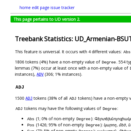
home
edit page
issue tracker
This page pertains to UD version 2.
Treebank Statistics: UD_Armenian-BSUT
This feature is universal. It occurs with 4 different values:
Abs
1806 tokens (4%) have a non-empty value of
. 554 t
Degree
lemmas (7%) occur at least once with a non-empty value of
instances),
(306; 1% instances).
ADV
ADJ
1500
tokens (38% of all
tokens) have a non-empty 
ADJ
ADJ
tokens may have the following values of
:
ADJ
Degree
(1; 0% of non-empty
):
Գերտեխնոլոգիակ
Abs
Degree
(1426; 95% of non-empty
):
կարող, մեծ, 
Pos
Degree
(73; 5% of non-empty
):
լավագույն, մեծա