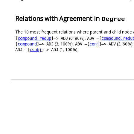
Relations with Agreement in
Degree
The 10 most frequent relations where parent and child node 
(6; 86%),
[
compound:redup
]–> ADJ
ADV –[
compound:redu
(3; 100%),
(3; 60%)
[
compound
]–> ADJ
ADV –[
conj
]–> ADV
(1; 100%).
ADJ –[
csubj
]–> ADJ
.