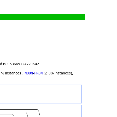
ild is 1.53669724770642.
1% instances),
-
(2; 0% instances),
NOUN
PRON