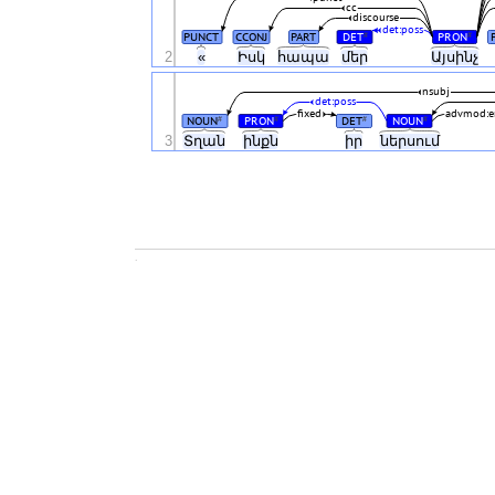
cc
discourse
det:poss
PUNCT
CCONJ
PART
DET
PRON
#
#
2
«
Իսկ
հապա
մեր
Այսինչ
nsubj
det:poss
fixed
advmod:
NOUN
PRON
DET
NOUN
#
#
#
#
3
Տղան
ինքն
իր
ներսում
.