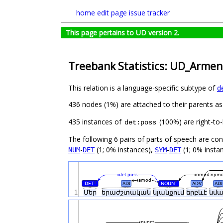
home
edit page
issue tracker
This page pertains to UD version 2.
Treebank Statistics: UD_Armen
This relation is a language-specific subtype of
d
436 nodes (1%) are attached to their parents a
435 instances of
(100%) are right-to-
det:poss
The following 6 pairs of parts of speech are co
-
(1; 0% instances),
-
(1; 0% insta
NUM
DET
SYM
DET
det:poss
nmod:npm
amod
DET
ADJ
NOUN
ADV
ADJ
#
#
1
Մեր
երաժշտական
կյանքում
երբևէ
նմ
punct