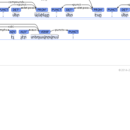
compound
punct
punct
det:poss
det:poss
PUNCT
DET
PRON
PUNCT
DET
PRON
PUNCT
DET
#
#
#
#
#
,
մեր
Այնինչը
,
մեր
Էսը
,
մեր
obl
emph
aux
punct
ADV
AUX
VERB
PUNCT
#
#
էլ
չէր
տեղավորվում
։
© 2014–