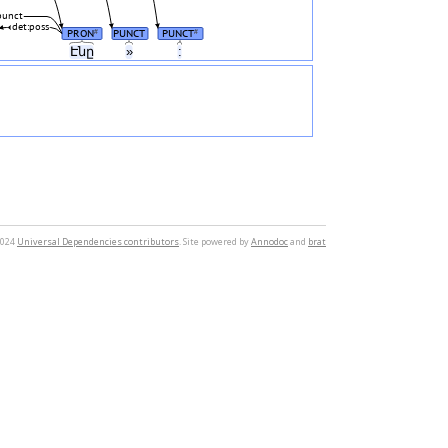
punct
det:poss
PRON
PUNCT
PUNCT
#
#
Էնը
»
:
2024
Universal Dependencies contributors
. Site powered by
Annodoc
and
brat