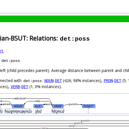
ian-BSUT: Relations:
det:poss
.
et
s
.
det:poss
left (child precedes parent). Average distance between parent and ch
nnected with
:
-
(426; 98% instances),
-
(5; 
NOUN
DET
PRON
DET
det:poss
nces),
-
(1; 0% instances).
VERB
DET
advmod
od
obj
amod
aux
punct
NOUN
AUX
VERB
PUNCT
#
#
#
#
ան
հաջողություն
չեմ
հիշում
:
punct
punct
conj
conj