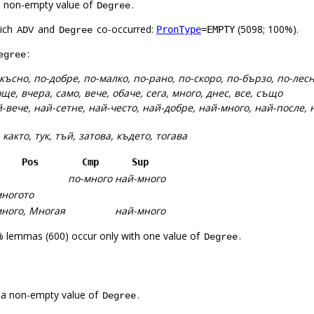
a non-empty value of
.
Degree
hich
and
co-occurred:
(5098; 100%).
PronType
=EMPTY
ADV
Degree
:
egree
късно, по-добре, по-малко, по-рано, по-скоро, по-бързо, по-лесн
ще, вчера, само, вече, обаче, сега, много, днес, все, също
-вече, най-сетне, най-често, най-добре, най-много, най-после, 
 както, тук, тъй, затова, където, тогава
Pos
Cmp
Sup
по-много
най-много
ногото
ного, Многая
най-много
% lemmas (600) occur only with one value of
.
Degree
 a non-empty value of
.
Degree