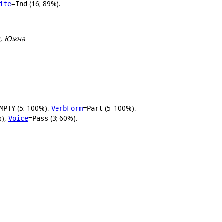
(16; 89%).
ite
=Ind
н, Южна
(5; 100%),
(5; 100%),
MPTY
VerbForm
=Part
%),
(3; 60%).
Voice
=Pass