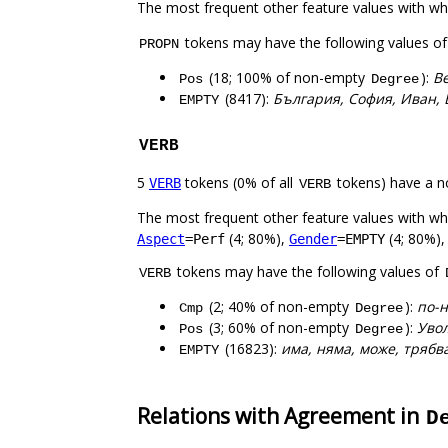
The most frequent other feature values with w
tokens may have the following values o
PROPN
(18; 100% of non-empty
):
Ве
Pos
Degree
(8417):
България, София, Иван, Е
EMPTY
VERB
5
tokens (0% of all
tokens) have a n
VERB
VERB
The most frequent other feature values with w
(4; 80%),
(4; 80%)
Aspect
=Perf
Gender
=EMPTY
tokens may have the following values of
VERB
(2; 40% of non-empty
):
по-
Cmp
Degree
(3; 60% of non-empty
):
Увол
Pos
Degree
(16823):
има, няма, може, трябва
EMPTY
Relations with Agreement in
D