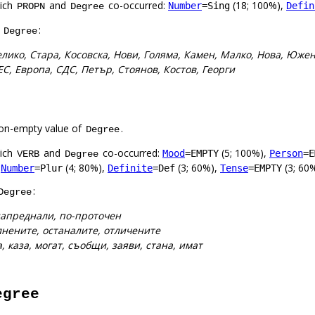
hich
and
co-occurred:
(18; 100%),
Number
=Sing
Defin
PROPN
Degree
f
:
Degree
лико, Стара, Косовска, Нови, Голяма, Камен, Малко, Нова, Юже
С, Европа, СДС, Петър, Стоянов, Костов, Георги
on-empty value of
.
Degree
hich
and
co-occurred:
(5; 100%),
Mood
=EMPTY
Person
=E
VERB
Degree
,
(4; 80%),
(3; 60%),
(3; 60
Number
=Plur
Definite
=Def
Tense
=EMPTY
:
Degree
напреднали, по-проточен
нените, останалите, отличените
, каза, могат, съобщи, заяви, стана, имат
egree