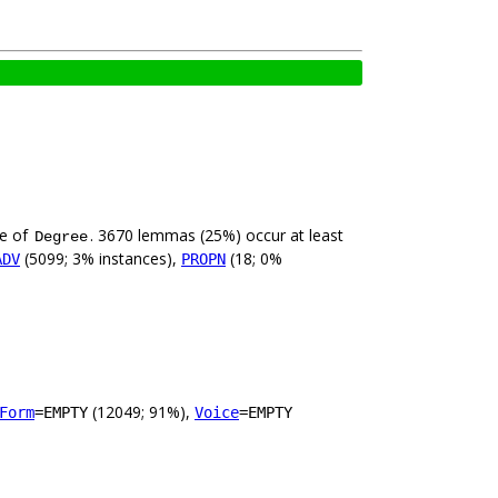
ue of
. 3670 lemmas (25%) occur at least
Degree
(5099; 3% instances),
(18; 0%
ADV
PROPN
(12049; 91%),
Form
=EMPTY
Voice
=EMPTY