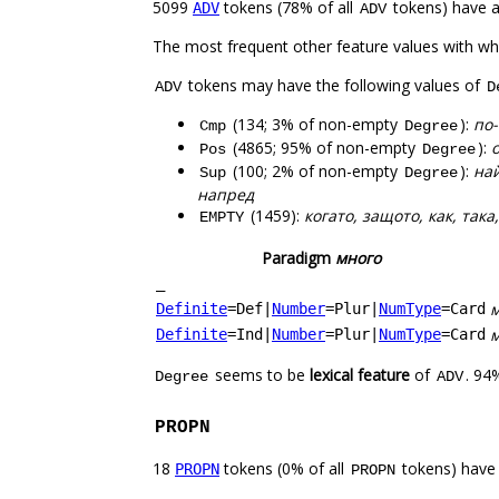
5099
tokens (78% of all
tokens) have 
ADV
ADV
The most frequent other feature values with w
tokens may have the following values of
ADV
D
(134; 3% of non-empty
):
по-
Cmp
Degree
(4865; 95% of non-empty
):
о
Pos
Degree
(100; 2% of non-empty
):
най
Sup
Degree
напред
(1459):
когато, защото, как, така,
EMPTY
Paradigm
много
_
м
Definite
=Def
|
Number
=Plur
|
NumType
=Card
м
Definite
=Ind
|
Number
=Plur
|
NumType
=Card
seems to be
lexical feature
of
. 94
Degree
ADV
PROPN
18
tokens (0% of all
tokens) have
PROPN
PROPN