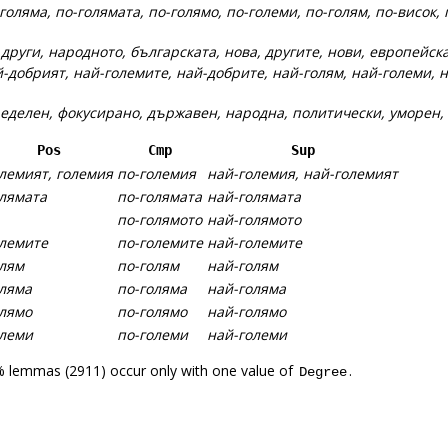
голяма, по-голямата, по-голямо, по-големи, по-голям, по-висок,
:
други, народното, българската, нова, другите, нови, европейска
-добрият, най-големите, най-добрите, най-голям, най-големи, 
еделен, фокусирано, държавен, народна, политически, уморен,
Pos
Cmp
Sup
лемият, големия
по-големия
най-големия, най-големият
лямата
по-голямата
най-голямата
по-голямото
най-голямото
лемите
по-големите
най-големите
лям
по-голям
най-голям
ляма
по-голяма
най-голяма
лямо
по-голямо
най-голямо
олеми
по-големи
най-големи
% lemmas (2911) occur only with one value of
.
Degree