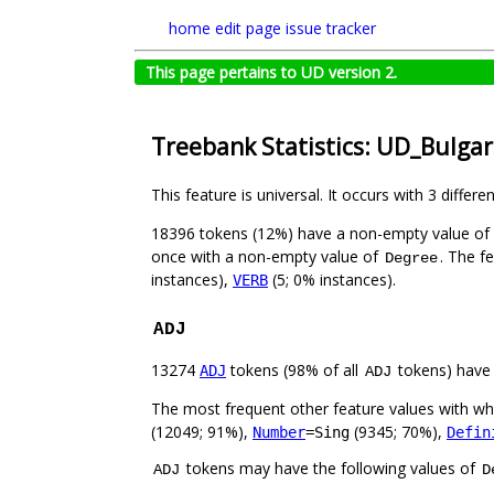
home
edit page
issue tracker
This page pertains to UD version 2.
Treebank Statistics: UD_Bulga
This feature is universal. It occurs with 3 differe
18396 tokens (12%) have a non-empty value of
once with a non-empty value of
. The f
Degree
instances),
(5; 0% instances).
VERB
ADJ
13274
tokens (98% of all
tokens) have
ADJ
ADJ
The most frequent other feature values with w
(12049; 91%),
(9345; 70%),
Number
=Sing
Defin
tokens may have the following values of
ADJ
D