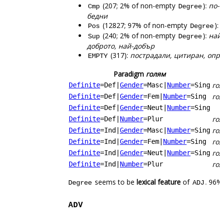
(207; 2% of non-empty
):
по-
Cmp
Degree
бедни
(12827; 97% of non-empty
)
Pos
Degree
(240; 2% of non-empty
):
най
Sup
Degree
доброто, най-добър
(317):
пострадали, цитиран, опр
EMPTY
Paradigm
голям
го
Definite
=Def
|
Gender
=Masc
|
Number
=Sing
го
Definite
=Def
|
Gender
=Fem
|
Number
=Sing
Definite
=Def
|
Gender
=Neut
|
Number
=Sing
го
Definite
=Def
|
Number
=Plur
го
Definite
=Ind
|
Gender
=Masc
|
Number
=Sing
го
Definite
=Ind
|
Gender
=Fem
|
Number
=Sing
го
Definite
=Ind
|
Gender
=Neut
|
Number
=Sing
г
Definite
=Ind
|
Number
=Plur
seems to be
lexical feature
of
. 96
Degree
ADJ
ADV