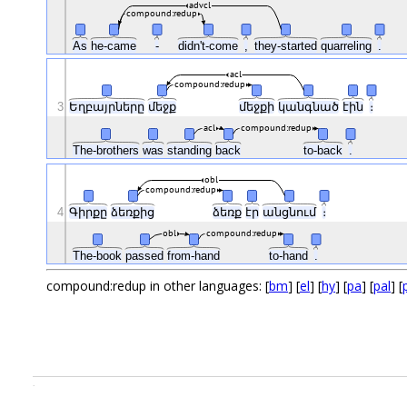
advcl
compound:redup
As
he-came
-
didn't-come
,
they-started
quarreling
.
acl
compound:redup
3
Եղբայրները
մեջք
մեջքի
կանգնած
էին
։
acl
compound:redup
The-brothers
was
standing
back
to-back
.
obl
compound:redup
4
Գիրքը
ձեռքից
ձեռք
էր
անցնում
։
obl
compound:redup
The-book
passed
from-hand
to-hand
.
compound:redup in other languages: [
bm
] [
el
] [
hy
] [
pa
] [
pal
] [
.