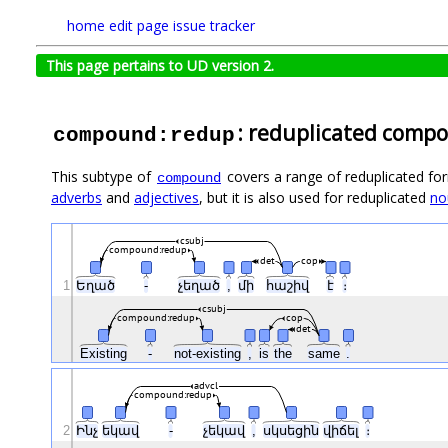
home
edit page
issue tracker
This page pertains to UD version 2.
: reduplicated comp
compound:redup
This subtype of
covers a range of reduplicated fo
compound
adverbs
and
adjectives
, but it is also used for reduplicated
no
csubj
compound:redup
det
cop
1
Եղած
-
չեղած
,
մի
հաշիվ
է
։
csubj
compound:redup
cop
det
Existing
-
not-existing
,
is
the
same
.
advcl
compound:redup
2
Ինչ
եկավ
-
չեկավ
,
սկսեցին
վիճել
։