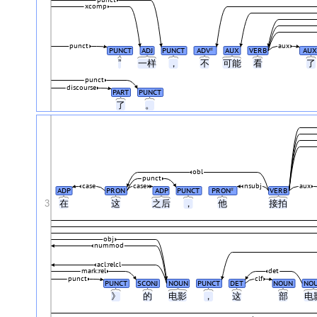
xcomp
punct
aux
PUNCT
ADJ
PUNCT
ADV
AUX
VERB
AUX
#
”
一样
，
不
可能
看
punct
discourse
PART
PUNCT
了
。
obl
punct
case
case
nsubj
aux
ADP
PRON
ADP
PUNCT
PRON
VERB
#
3
在
这
之后
，
他
接拍
obj
nummod
acl:relcl
mark:rel
det
punct
clf
PUNCT
SCONJ
NOUN
PUNCT
DET
NOUN
NO
》
的
电影
，
这
部
电