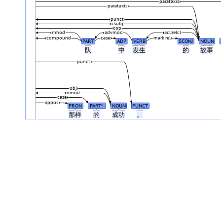
parataxis
parataxis
punct
csubj
cop
nmod
advmod
acl:relcl
compound
case
mark:rel
PART
ADP
VERB
SCONJ
NOUN
队
中
发生
的
故事
punct
obj
nmod
case
appos
PRON
PART
NOUN
PUNCT
#
那样
的
成功
。
.