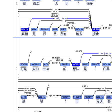
1
他
甚至
说
：
“
很多
ccomp
punct
punct
advcl
nsubj:outer
cop
nsubj
case
pu
det
obl
punct
NOUN
AUX
PRON
ADP
DET
NOUN
VERB
#
真相
是
我
从
所有
地方
抄袭
mark
nsubj:outer
cop
nmod
amod
case
SCONJ
NOUN
ADJ
PART
NOUN
AUX
PUNCT
NOUN
#
#
2
可是
人们
一向
的
想法
是
“
白马
conj
ccomp
punct
punct
punct
nsubj
n
cop
punct
AUX
NOUN
PUNCT
PUNCT
PUNCT
NOUN
AUX
是
猫
”
，
“
女人
是
advc
acl
punct