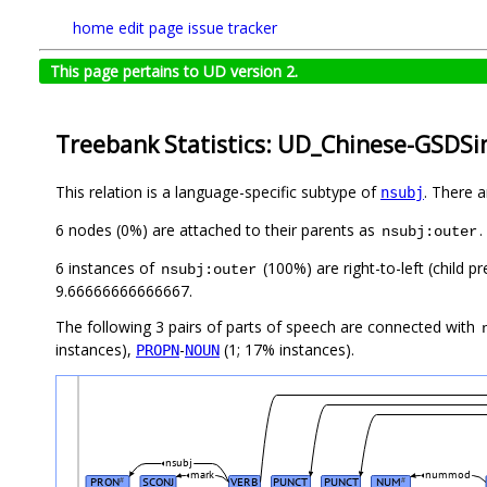
home
edit page
issue tracker
This page pertains to UD version 2.
Treebank Statistics: UD_Chinese-GSDSi
This relation is a language-specific subtype of
. There 
nsubj
6 nodes (0%) are attached to their parents as
.
nsubj:outer
6 instances of
(100%) are right-to-left (child 
nsubj:outer
9.66666666666667.
The following 3 pairs of parts of speech are connected with
instances),
-
(1; 17% instances).
PROPN
NOUN
nsubj
mark
nummod
PRON
SCONJ
VERB
PUNCT
PUNCT
NUM
#
#