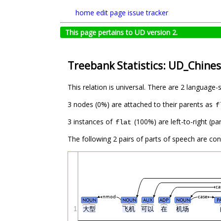
home
edit page
issue tracker
This page pertains to UD version 2.
Treebank Statistics: UD_Chine
This relation is universal. There are 2 language-
3 nodes (0%) are attached to their parents as
f
3 instances of
(100%) are left-to-right (p
flat
The following 2 pairs of parts of speech are co
ca
nmod
case
NOUN
NOUN
AUX
ADP
NOUN
P
1
大型
飞机
可以
在
机场