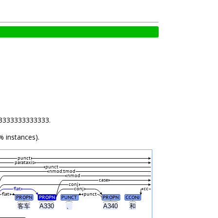
.33333333333333.
% instances).
punct
parataxis
punct
nmod:tmod
nmod
case
conj
flat
conj
cc
flat
punct
PROPN
PROPN
PUNCT
PROPN
CCONJ
客车
A330
、
A340
和