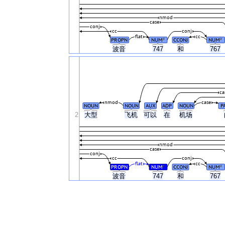
nmod
case
conj
cc
conj
flat
cc
PROPN
NUM
CCONJ
NUM
#
#
波音
747
和
767
ca
nmod
case
NOUN
NOUN
AUX
ADP
NOUN
P
2
大型
飞机
可以
在
机场
nmod
case
conj
cc
conj
flat
cc
PROPN
NUM
CCONJ
NUM
#
#
波音
747
和
767