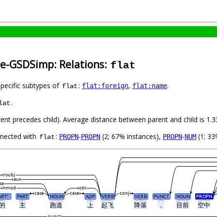
se-GSDSimp: Relations:
flat
specific subtypes of
:
,
.
flat:foreign
flat:name
flat
.
lat
arent precedes child). Average distance between parent and child is 1
nnected with
:
-
(2; 67% instances),
-
(1; 33
PROPN
PROPN
PROPN
NUM
flat
nsubj
aux
se
nmod
obl
case
case
conj
ART
PART
NOUN
ADP
VERB
VERB
PUNCT
NOUN
PROPN
#
的
主
跑道
上
起飞
降落
，
目前
空中
punct