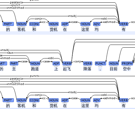
parataxis
punct
nmod:tmod
nsubj
conj
obl
cc
case
advmod
xc
PART
NOUN
CCONJ
NOUN
ADP
NOUN
ADV
VERB
#
的
客机
和
货机
在
这里
均
有
nsubj
aux
se
nmod
obl
case
case
conj
ART
PART
NOUN
ADP
VERB
VERB
PUNCT
NOUN
PROPN
#
的
主
跑道
上
起飞
降落
，
目前
空中
punct
parataxis
punct
nmod:tmod
nsubj
conj
obl
cc
case
advmod
xc
PART
NOUN
CCONJ
NOUN
ADP
NOUN
ADV
VERB
#
的
客机
和
货机
在
这里
均
有