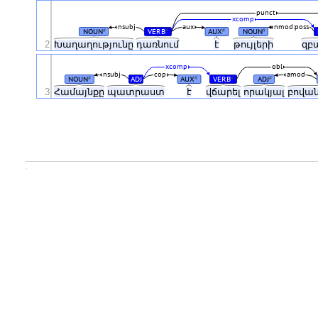
punct
xcomp
nsubj
aux
nmod:poss
NOUN
VERB
AUX
NOUN
#
#
#
#
2
Խաղաղությունը
դառնում
է
թույլերի
զբ
xcomp
obl
nsubj
cop
amod
NOUN
ADJ
AUX
VERB
ADJ
#
#
#
#
3
Համայնքը
պատրաստ
է
վճարել
որակյալ
բովա
.