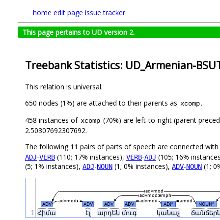
home
edit page
issue tracker
This page pertains to UD version 2.
Treebank Statistics: UD_Armenian-BSUT
This relation is universal.
650 nodes (1%) are attached to their parents as
.
xcomp
458 instances of
(70%) are left-to-right (parent prece
xcomp
2.50307692307692.
The following 11 pairs of parts of speech are connected wit
-
(110; 17% instances),
-
(105; 16% instance
ADJ
VERB
VERB
ADJ
(5; 1% instances),
-
(1; 0% instances),
-
(1; 0
ADJ
NOUN
ADV
NOUN
advmod
advmod:emph
advmod
advmod
amod
ADV
ADV
ADV
ADV
ADJ
NOUN
#
#
1
Հիմա
էլ
արդեն
մուգ
կանաչ
ճանճեր