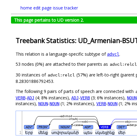
home
edit page
issue tracker
This page pertains to UD version 2.
Treebank Statistics: UD_Armenian-BSUT
This relation is a language-specific subtype of
.
advcl
53 nodes (0%) are attached to their parents as
advcl:relcl
30 instances of
(57%) are left-to-right (parent
advcl:relcl
8.28301886792453.
The following 9 pairs of parts of speech are connected with
-
(4; 8% instances),
-
(3; 6% instances),
VERB
ADJ
ADJ
VERB
NOUN
instances),
-
(1; 2% instances),
-
(1; 2% in
NOUN
NOUN
VERB
NOUN
advmod
nsubj
obl
obj
case
det:p
ADV
PRON
NOUN
ADP
VERB
DET
#
#
#
#
#
#
1
Երբ
մենք
սովորականի
պես
սկսեցինք
մեր