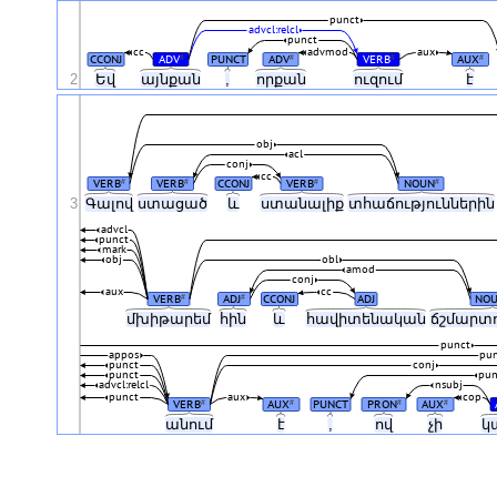
punct
advcl:relcl
punct
cc
advmod
aux
CCONJ
ADV
PUNCT
ADV
VERB
AUX
#
#
#
#
2
Եվ
այնքան
,
որքան
ուզում
է
obj
acl
conj
cc
VERB
VERB
CCONJ
VERB
NOUN
#
#
#
#
3
Գալով
ստացած
և
ստանալիք
տհաճությունների
advcl
punct
mark
obj
obl
amod
conj
aux
cc
VERB
ADJ
CCONJ
ADJ
NO
#
#
մխիթարեմ
հին
և
հավիտենական
ճշմարտ
punct
appos
pu
punct
conj
punct
pun
advcl:relcl
nsubj
punct
aux
cop
VERB
AUX
PUNCT
PRON
AUX
#
#
#
#
անում
է
,
ով
չի
կ