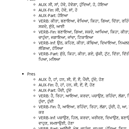
AUX: ਸੀ, ਸਾਂ, ਹੋਵੇ, ਹੋਵੇਗਾ, ਹੁੰਦਿਆਂ, ਹੋ, ਹੋਇਆ
AUX-Fin: ਸੀ, ਹੋਵੇ, ਸਾਂ, ਹੋ
AUX-Part: ਹੋਇਆ
VERB: ਕੀਤਾ, ਬਣਾਇਆ, ਵੇਖਿਆ, ਕਿਹਾ, ਗਿਆ, ਦਿੱਤਾ, ਰਹਿੰਦ
ਸਕਦੇ, ਸੁੱਤੇ, ਆਈ
VERB-Fin: ਬਣਾਇਆ, ਗਿਆ, ਸਕਦੇ, ਆਖਿਆ, ਕਿਹਾ, ਕੀਤਾ
ਚਾਹੁੰਦਾ, ਜਗਾਇਆ, ਜਾਂਦਾ, ਟਿਕਾਇਆ
VERB-Inf: ਉਠ, ਕਹਿਣ, ਕੀਤਾ, ਕੱਢਿਆ, ਦਿਖਾਇਆ, ਨਿਘਲਣ
ਲੱਗਿਆ, ਹੱਸਿਆ
VERB-Part: ਸੁੱਤੇ, ਕਿਹਾ, ਕੀਤਾ, ਗਏ, ਚੁੱਕੀ, ਟੁੱਟ, ਦਿੱਤਾ, ਦਿੱਤ
ਪਿਆ, ਮਲਿਆ
Pres
AUX: ਹੈ, ਹਾਂ, ਹਨ, ਸੀ, ਏਂ, ਏੱ, ਪੈਂਦੀ, ਹੁੰਦੇ, ਹੋਣ
AUX-Fin: ਹੈ, ਹਾਂ, ਹਨ, ਸੀ, ਏਂ, ਏੱ, ਹੋਣ
AUX-Part: ਪੈਂਦੀ, ਹੁੰਦੇ
VERB: ਹੈ, ਰਿਹਾ, ਆਇਆ, ਕਰਦਾ, ਪਚਾਉਣ, ਰਹਿੰਦਾ, ਲੱਗਾ, 
ਹੁੰਦਾ, ਹੁੰਦੀ
VERB-Fin: ਹੈ, ਆਇਆ, ਰਹਿੰਦਾ, ਰਿਹਾ, ਲੱਗਾ, ਹੁੰਦੀ, ਹੋ, ਆ
ਕਰ
VERB-Inf: ਪਚਾਉਣ, ਹਿਲ, ਕਰਦਾ, ਖਰੀਦਣ, ਦਿਖਾਉਣ, ਬਣਾ
ਵਾਹੁਣ, ਸਮਝਾਉਣੀ, ਹੋਣਾ
VERB-Part: ਆਉਂਦੀ, ਖੋਲ, ਚਾਹੁੰਦਾ, ਜਾਪਦਾ, ਪੁੱਛਿਆ, ਰਿਹਾ,