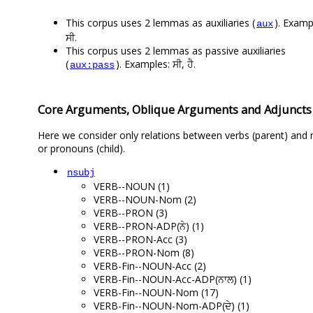
This corpus uses 2 lemmas as auxiliaries (
). Exampl
aux
ਸੀ.
This corpus uses 2 lemmas as passive auxiliaries
(
). Examples: ਸੀ, ਹੈ.
aux:pass
Core Arguments, Oblique Arguments and Adjuncts
Here we consider only relations between verbs (parent) and
or pronouns (child).
nsubj
VERB--NOUN (1)
VERB--NOUN-Nom (2)
VERB--PRON (3)
VERB--PRON-ADP(ਨੇ) (1)
VERB--PRON-Acc (3)
VERB--PRON-Nom (8)
VERB-Fin--NOUN-Acc (2)
VERB-Fin--NOUN-Acc-ADP(ਨਾਲ) (1)
VERB-Fin--NOUN-Nom (17)
VERB-Fin--NOUN-Nom-ADP(ਦੇ) (1)