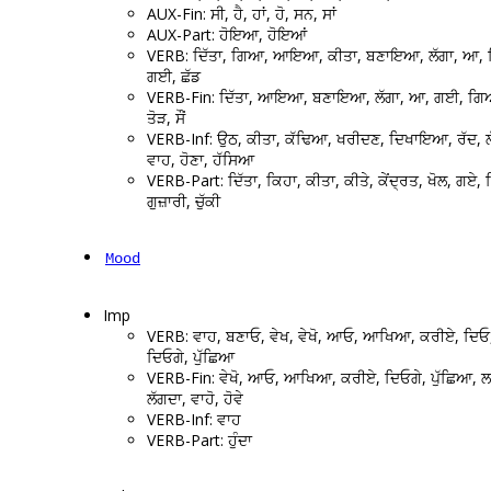
AUX-Fin: ਸੀ, ਹੈ, ਹਾਂ, ਹੋ, ਸਨ, ਸਾਂ
AUX-Part: ਹੋਇਆ, ਹੋਇਆਂ
VERB: ਦਿੱਤਾ, ਗਿਆ, ਆਇਆ, ਕੀਤਾ, ਬਣਾਇਆ, ਲੱਗਾ, ਆ, 
ਗਈ, ਛੱਡ
VERB-Fin: ਦਿੱਤਾ, ਆਇਆ, ਬਣਾਇਆ, ਲੱਗਾ, ਆ, ਗਈ, ਗਿਆ
ਤੋੜ, ਸੌਂ
VERB-Inf: ਉਠ, ਕੀਤਾ, ਕੱਢਿਆ, ਖਰੀਦਣ, ਦਿਖਾਇਆ, ਰੱਦ, 
ਵਾਹ, ਹੋਣਾ, ਹੱਸਿਆ
VERB-Part: ਦਿੱਤਾ, ਕਿਹਾ, ਕੀਤਾ, ਕੀਤੇ, ਕੇਂਦ੍ਰਤ, ਖੋਲ, ਗਏ,
ਗੁਜ਼ਾਰੀ, ਚੁੱਕੀ
Mood
Imp
VERB: ਵਾਹ, ਬਣਾਓ, ਵੇਖ, ਵੇਖੋ, ਆਓ, ਆਖਿਆ, ਕਰੀਏ, ਦਿਓ
ਦਿਓਗੇ, ਪੁੱਛਿਆ
VERB-Fin: ਵੇਖੋ, ਆਓ, ਆਖਿਆ, ਕਰੀਏ, ਦਿਓਗੇ, ਪੁੱਛਿਆ, 
ਲੱਗਦਾ, ਵਾਹੋ, ਹੋਵੇ
VERB-Inf: ਵਾਹ
VERB-Part: ਹੁੰਦਾ