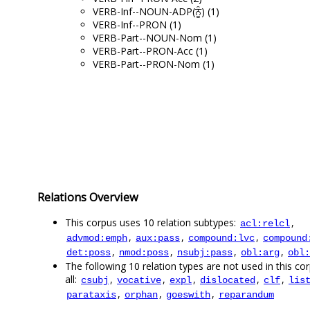
VERB-Inf--NOUN-ADP(ਨੂੰ) (1)
VERB-Inf--PRON (1)
VERB-Part--NOUN-Nom (1)
VERB-Part--PRON-Acc (1)
VERB-Part--PRON-Nom (1)
Relations Overview
This corpus uses 10 relation subtypes:
,
acl:relcl
,
,
,
advmod:emph
aux:pass
compound:lvc
compound
,
,
,
,
det:poss
nmod:poss
nsubj:pass
obl:arg
obl:
The following 10 relation types are not used in this co
all:
,
,
,
,
,
csubj
vocative
expl
dislocated
clf
lis
,
,
,
parataxis
orphan
goeswith
reparandum