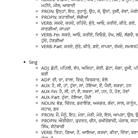
ਮਹੀਨੇ, ਮੀਲ, ਆਬਾਦੀ
PRON: ਉਨ੍ਹਾਂ, ਇਹ, ਤੁਹਾਨੂੰ, ਉਹ, ਜੋ, ਉਨਾਂ, ਤੁਸੀਂ, ਦੋਵਾਂ, ਮੇਰ
PROPN: ਕਹਾਣੀਆਂ, ਸੱਚੀਆਂ
VERB: ਸਕਦੇ, ਕਰਦੇ, ਰਹਿੰਦੇ, ਸੁੱਤੇ, ਆਓ, ਕਰੀਏ, ਕੀਤੇ, ਗਏ,
ਜਾਣਗੀਆਂ, ਜਾਪਦਾ
VERB-Fin: ਸਕਦੇ, ਆਓ, ਕਰੀਏ, ਦਿਓਗੇ, ਦੇਖ, ਲਓ, ਲੱਗਦੈ, ਵਾ
ਹੁੰਦੇ, ਹੋਣਗੀਆਂ
VERB-Part: ਕਰਦੇ, ਸੁੱਤੇ, ਕੀਤੇ, ਗਏ, ਜਾਪਦਾ, ਰੱਖਦੇ, ਸਮਝਰਹ
Sing
ADJ: ਛੋਟੀ, ਪਹਿਲੀ, ਵੱਧ, ਅਜਿਹਾ, ਕੋਈ, ਛੋਟਾ, ਜੋਗਾ, ਦੂਜੀ, ਪ
ਬੜੀ
ADP: ਦੀ, ਦਾ, ਵਾਲਾ, ਵਿਚ, ਵਿਚਕਾਰ, ਵੇਲੇ
AUX: ਹੈ, ਸੀ, ਹਾਂ, ਹੁੰਦਾ, ਸਾਂ, ਹੋਇਆ, ਏੱ, ਪੈਂਦੀ, ਸਕਦਾ, ਹਨ
AUX-Fin: ਹੈ, ਸੀ, ਹਾਂ, ਏੱ, ਸਕਦਾ, ਸਾਂ, ਹਨ, ਹੋ, ਹੋਣ, ਹੋਵਾਂ
AUX-Part: ਹੁੰਦਾ, ਹੋਇਆ, ਪੈਂਦੀ
NOUN: ਭੇਡ, ਚਿੱਤਰ, ਡਰਾਇੰਗ, ਅਜਗਰ, ਬੰਦਾ, ਸਾਲ, ਕਾਨੂੰਨ, 
ਜਹਾਜ਼, ਡਰ
PRON: ਮੈਂ, ਮੈਨੂੰ, ਇਹ, ਮੇਰਾ, ਮੇਰੀ, ਮੇਰੇ, ਇਸ, ਆਪਣਾ, ਉਸ, ਉ
PROPN: ਐਰੀਜ਼ੋਨਾ, ਕੁਦਰਤ, ਚੀਨ, ਜ਼ਖੀਰੇਬਾਜ਼ੀ, ਪੰਜਾਬ, ਸਹਾ
ਸਿੱਖ, ਸੱਟੇਬਾਜ਼ੀ
VERB: ਰਿਹਾ, ਗਿਆ, ਹੈ, ਆਇਆ, ਕਰਦਾ, ਕੀਤਾ, ਦਿੱਤਾ, ਬ