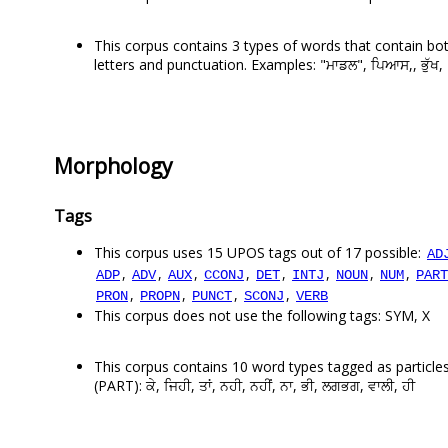
This corpus contains 3 types of words that contain bo
letters and punctuation. Examples: "ਮਾਡਲ", ਪਿਆਸ,, ਭੁੱਖ,
Morphology
Tags
This corpus uses 15 UPOS tags out of 17 possible:
AD
,
,
,
,
,
,
,
,
ADP
ADV
AUX
CCONJ
DET
INTJ
NOUN
NUM
PART
,
,
,
,
PRON
PROPN
PUNCT
SCONJ
VERB
This corpus does not use the following tags: SYM, X
This corpus contains 10 word types tagged as particle
(PART): ਕੇ, ਜਿਹੀ, ਤਾਂ, ਨਹੀ, ਨਹੀਂ, ਨਾ, ਭੀ, ਲਗਭਗ, ਵਾਲੀ, ਹੀ