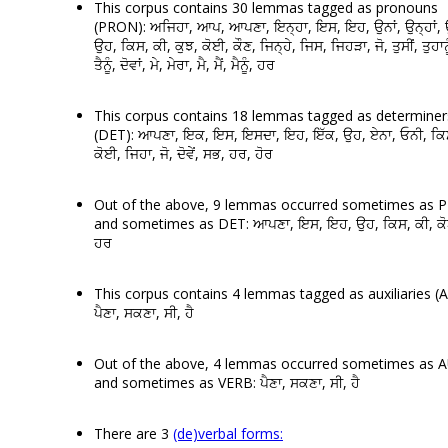
This corpus contains 30 lemmas tagged as pronouns
(PRON): ਅਜਿਹਾ, ਆਪ, ਆਪਣਾ, ਇਨ੍ਹਾ, ਇਸ, ਇਹ, ਉਨਾਂ, ਉਨ੍ਹਾਂ,
ਉਹ, ਕਿਸ, ਕੀ, ਕੁਝ, ਕੋਈ, ਕੌਣ, ਜਿਨ੍ਹੇ, ਜਿਸ, ਜਿਹੜਾ, ਜੋ, ਤੁਸੀਂ, ਤੁਹਾਨੂੰ,
ਤੈਨੂੰ, ਦੋਵਾਂ, ਮੇ, ਮੇਰਾ, ਮੈ, ਮੈਂ, ਮੈਨੂੰ, ਹਰ
This corpus contains 18 lemmas tagged as determiner
(DET): ਆਪਣਾ, ਇਕ, ਇਸ, ਇਸਦਾ, ਇਹ, ਇੱਕ, ਉਹ, ਏਨਾ, ਓਨੀ, ਕਿਸ
ਕੋਈ, ਜਿਹਾ, ਜੋ, ਦੋਵੇਂ, ਸਭ, ਹਰ, ਹੋਰ
Out of the above, 9 lemmas occurred sometimes as
and sometimes as DET: ਆਪਣਾ, ਇਸ, ਇਹ, ਉਹ, ਕਿਸ, ਕੀ, ਕੋਈ
ਹਰ
This corpus contains 4 lemmas tagged as auxiliaries (A
ਪੈਣਾ, ਸਕਣਾ, ਸੀ, ਹੈ
Out of the above, 4 lemmas occurred sometimes as 
and sometimes as VERB: ਪੈਣਾ, ਸਕਣਾ, ਸੀ, ਹੈ
There are 3
(de)verbal forms: