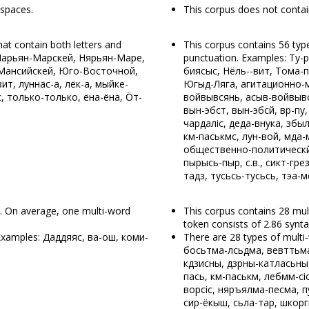
 spaces.
This corpus does not contai
at contain both letters and
This corpus contains 56 typ
, Нарьян-Марскей, Нярьян-Маре,
punctuation. Examples: Ту-ри-
ы-Мансийскей, Юго-Восточной,
биясыс, Нёль-ӧ-вит, Тома-п
ит, луннас-а, лёк-а, мыйке-
Югыд-Ляга, агитационно-мас
с, только-только, ёна-ёна, Ӧт-
войвывсянь, асыв-войвывс
вын-эбӧстӧ, вын-эбӧсӧй, вӧр-
чардаліс, деда-внука, збыль
кӧм-паськӧмӧс, лун-вой, мӧд
общественно-политическӧй
пырысь-пыр, с.в., сикт-гре
тадз, тусьӧсь-тусьӧсь, тэа-меа
s. On average, one multi-word
This corpus contains 28 mul
token consists of 2.86 synta
 Examples: Даддяяс, ва-ош, коми-
There are 28 types of multi
босьтӧма-лӧсьӧдӧма, вевттьӧм
кӧдзисны, дзӧрны-катласьны
пась, кӧм-паськӧм, лебмӧм-сі
ворсіс, няръялӧма-песӧма, п
сир-ёкыш, сьӧла-тар, шкоргис