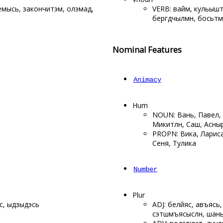
емысь, закончитэм, олэмад,
VERB: вайӧм, кульыштӧ
бергӧдчылӧмӧн, босьтӧ
Nominal Features
Animacy
Hum
NOUN: Ваньӧ, Павел,
Микитлӧн, Саш, Асны
PROPN: Вика, Лариса
Сеня, Тулика
Number
Plur
яс, ыдзыдэсь
ADJ: белӧйяс, авъяӧсь
сэтшӧмъясыслӧн, шан