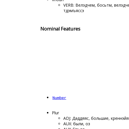
VERB: Велэдчем, босьтӧм, велэдч
тӧдэмъяссэ
Nominal Features
Number
Plur
ADJ: Даддяяс, большие, кӧреннэй
AUX: были, оз