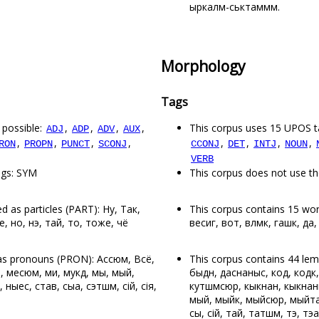
ыркалӧм-сьӧктаммӧм.
Morphology
Tags
 possible:
,
,
,
,
This corpus uses 15 UPOS t
ADJ
ADP
ADV
AUX
,
,
,
,
,
,
,
,
RON
PROPN
PUNCT
SCONJ
CCONJ
DET
INTJ
NOUN
VERB
ags: SYM
This corpus does not use th
d as particles (PART): Ну, Так,
This corpus contains 15 wor
е, но, нэ, тай, то, тоже, чё
весиг, вот, вӧлӧмкӧ, гашкӧ, да, 
as pronouns (PRON): Ассюм, Всё,
This corpus contains 44 le
е, месюм, ми, мукӧд, мы, мый,
быдӧн, даснаныс, код, кодкӧ,
 ныес, став, сыа, сэтшӧм, сійӧ, сія,
кутшӧмсюрӧ, кыкнан, кыкнан
мый, мыйкӧ, мыйсюрӧ, мыйта, 
сы, сійӧ, тайӧ, татшӧм, тэ, тэа