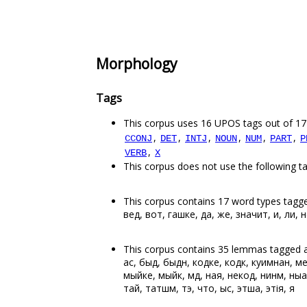
Morphology
Tags
This corpus uses 16 UPOS tags out of 17
,
,
,
,
,
,
CCONJ
DET
INTJ
NOUN
NUM
PART
P
,
VERB
X
This corpus does not use the following t
This corpus contains 17 word types tagge
вед, вот, гашке, да, же, значит, и, ли, н
This corpus contains 35 lemmas tagged 
ас, быд, быдӧн, кодке, кодкӧ, куимнан, м
мыйке, мыйкӧ, мӧд, ная, некод, нинӧм, ныа,
тайӧ, татшӧм, тэ, что, ыс, этша, этія, я