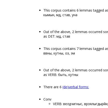
This corpus contains 6 lemmas tagged as
кымын, мӧд, став, уна
Out of the above, 2 lemmas occurred 
as DET: мӧд, став
This corpus contains 7 lemmas tagged as 
вӧвны, кутны, оз, эм
Out of the above, 2 lemmas occurred s
as VERB: быть, кутны
There are 6
(de)verbal forms:
Conv
VERB: велӧдчигӧныс, вӧрзялыгдырйи,