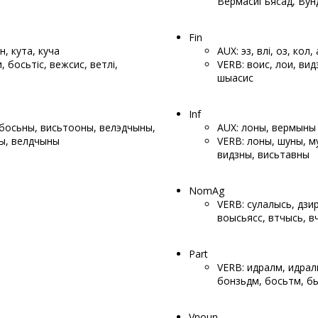
Вермасигъясад, Вунді
Fin
он, кута, куча
AUX: эз, вӧлі, оз, колӧ,
и, босьтіс, вежсис, ветлі,
VERB: воис, лои, видз
шыасис
Inf
 босьны, висьтооны, велэдчыны,
AUX: лоны, вермыны
ы, велӧдчыны
VERB: лоны, шуны, му
видзны, висьтавны
NomAg
VERB: сулалысь, дзи
воысьясӧс, вӧтчысь, 
Part
VERB: идралӧм, идралӧ
бонзьӧдӧм, босьтӧм, б
Vnoun