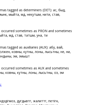
mmas tagged as determiners (DET): ас, быд,
нкӧ, мыйта, мӧд, некутшӧм, ниӧти, став,
as occurred sometimes as PRON and sometimes
йта, мӧд, став, татшӧм, уна, ӧти
mas tagged as auxiliaries (AUX): абу, вай,
должен, ковны, кутны, лоны, лысьтны, не, ни,
ондыны, эм, эмышт
s occurred sometimes as AUX and sometimes
ны, ковны, кутны, лоны, лысьтны, оз, эм
s:
дзӧдігмоз, дугдывтӧг, жалиттӧг, петігӧн,