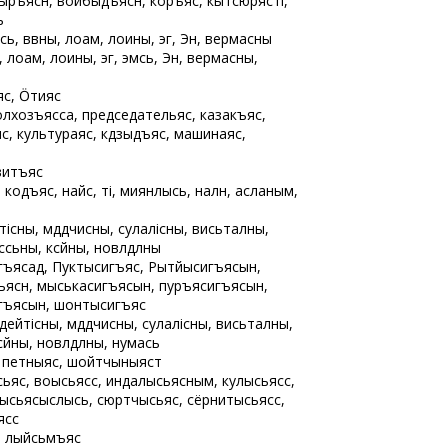
ыръясӧн, войбыдъясӧн, коръясӧ, кытсюрӧясті,
ь
эмӧсь, вӧвны, лоам, лоины, эг, Эн, вермасны
з, лоам, лоины, эг, эмӧсь, Эн, вермасны,
яс, Ӧтияс
лхозъясса, председательяс, казакъяс,
с, культураяс, кӧдзыдъяс, машинаяс,
витъяс
 кодъяс, найӧс, ті, миянлысь, налӧн, асланым,
існы, мӧдӧдчисны, сулалісны, висьталӧны,
ссьӧны, кӧсйӧны, новлӧдлӧны
ъясад, Пуктысигъясӧ, Рытйысигъясын,
ъясӧн, мыськасигъясын, пуръясигъясын,
игъясын, шонтысигъясӧ
дейтісны, мӧдӧдчисны, сулалісны, висьталӧны,
ӧсйӧны, новлӧдлӧны, нуӧмаӧсь
, петныяс, шойтчыныястӧ
яс, воысьясӧс, индалысьясным, кулысьясӧс,
тчысьясыслысь, сюртчысьяс, сёрнитысьясӧс,
сӧс
, лыйсьӧмъяс