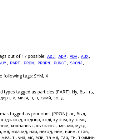
ags out of 17 possible:
,
,
,
,
ADJ
ADP
ADV
AUX
,
,
,
,
,
,
NUM
PART
PRON
PROPN
PUNCT
SCONJ
e following tags: SYM, X
d types tagged as particles (PART): Ну, быттьӧ,
дерт, и, мися, нӧ, пӧ, самӧй, со, ӧд
mmas tagged as pronouns (PRON): ас, быд,
 коднаныд, кодсюрӧ, коді, кутшӧм, кутшӧмкӧ,
ным, кыкнанныс, кыкнаныс, ме, ми, мукӧд,
мӧд, мӧда-мӧд, найӧ, некод, нем, нинӧм, став,
-меа, ті, уна, ыс, эсійӧ, ӧта-мӧд, ӧтар, ӧти, ӧткымын