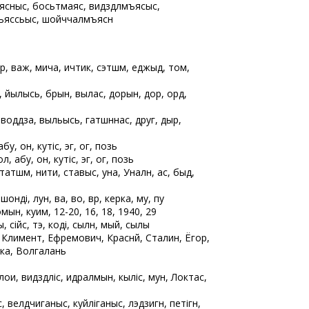
снысӧ, босьтӧмаяс, видзӧдлӧмъясыс,
мъяссьыс, шойччалӧмъясӧн
р, важ, мича, ичӧтик, сэтшӧм, еджыд, том,
, йылысь, бӧрын, вылас, дорын, дорӧ, ордӧ,
н, воддза, выльысь, гатшӧннас, друг, дыр,
 абу, он, кутіс, эг, ог, позьӧ
олӧ, абу, он, кутіс, эг, ог, позьӧ
татшӧм, ниӧти, ставыс, уна, Уналӧн, ас, быд,
нді, лун, ва, во, вӧр, керка, му, пу
омын, куим, 12-20, 16, 18, 1940, 29
ы, сійӧс, тэ, коді, сылӧн, мый, сылы
лимент, Ефремович, Краснӧй, Сталин, Ёгор,
ка, Волгалань
лои, видзӧдліс, идралӧмын, кыліс, мунӧ, Локтас,
 велӧдчиганыс, куйліганыс, лэдзигӧн, петігӧн,