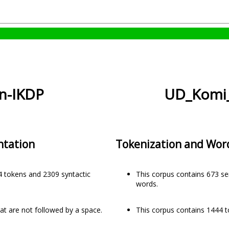
n-IKDP
UD_Komi_
ntation
Tokenization and Wor
4 tokens and 2309 syntactic
This corpus contains 673 s
words.
at are not followed by a space.
This corpus contains 1444 t