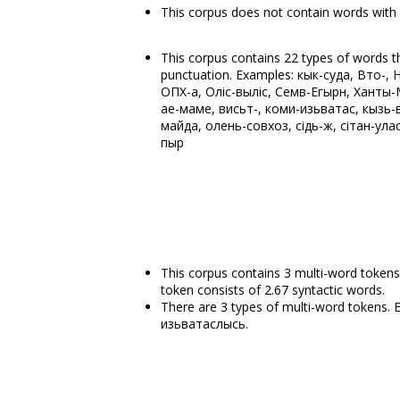
This corpus does not contain words with
This corpus contains 22 types of words th
punctuation. Examples: кык-суда, Вто-
ОПХ-а, Оліс-выліс, Семӧв-Егырӧн, Хант
ае-маме, висьт-, коми-изьватас, кызь-в
майда, олень-совхоз, сідь-жӧ, сітан-ула
пыр
This corpus contains 3 multi-word token
token consists of 2.67 syntactic words.
There are 3 types of multi-word tokens.
изьватаслысь.