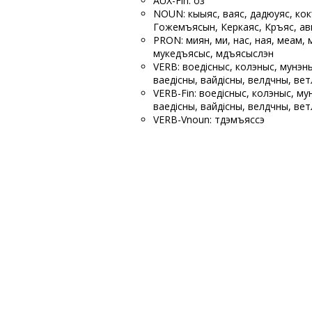
AUX-Fin: оз
NOUN: кыыяс, ваяс, дадюуяс, кок
Гожемъясын, Керкаяс, Кӧръяс, ав
PRON: миян, ми, нас, ная, меам,
мукедъясыс, мӧдъясыслэн
VERB: воедісныс, колэныс, мунэн
ваедісны, вайӧдісны, велӧдчӧны, ве
VERB-Fin: воедісныс, колэныс, му
ваедісны, вайӧдісны, велӧдчӧны, ве
VERB-Vnoun: тӧдэмъяссэ