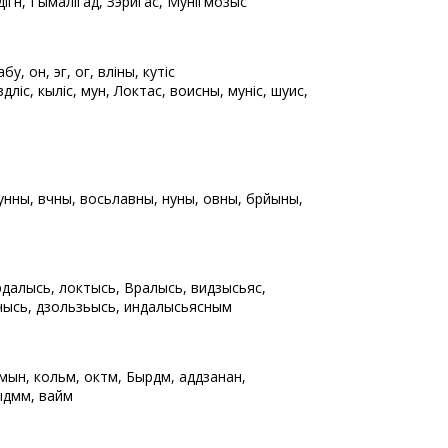
гӧн, Гымалігад, Зэригас, Мунігмозыс
 абу, он, эг, ог, вӧліны, кутіс
ӧдліс, кыліс, мунӧ, Локтас, воисны, муніс, шуис,
нны, вӧчны, восьлавны, нуны, овны, бӧрйыны,
рдалысь, локтысь, Вӧралысь, видзысьяс,
вӧчысь, дзользьысь, индалысьясным
мын, кольӧм, октӧм, Бырӧдӧм, аддзанаӧн,
ыдмӧм, вайӧм