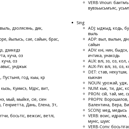
VERB-Vnoun: баитӧмъя
вувзьысьӧмъяс, усьӧ
Sing
 выль, дзолясянь, дик,
ADJ: ыджыд, кодь, бу
выль
оре, йылысь, сае, сайын, бӧрас,
ADP: вылӧ, вылын, дінӧ
сайын
одз, дзикедз
ADV: кӧні, нин, быдсӧ
ута, куча, оз
ичӧтика, унакодь
, куча, оз
AUX: вӧлі, эз, оз, колӧ,
ставыс, унджык
AUX-Fin: вӧлі, эз, оз, к
DET: став, некутшӧм, 
, Пустыня, год, кыы, кӧр
кыкнан
NOUN: урожай, удж, шо
 кызь, Куимсэ, Мӧдэс, вит,
NUM: кык, ӧти, дас, к
PRON: сійӧ, тайӧ, ме, с
нэ, мый, мыйке, сіе, сіен
PROPN: Ворошилов, К
 Генриетта, Дань, Елена, Зӧт,
Валентина, Вера, Ви
SCONJ: мед, медысь
дитчи, босьтіс, вежсис, ветлі,
VERB: воис, идралӧм, 
муніс, шуис
VERB-Conv: босьтігас,