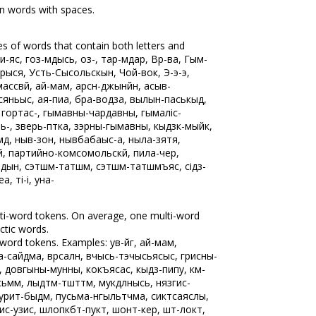
n words with spaces.
es of words that contain both letters and
яс, гоз-мӧдысь, оз-ӧ, ӧтарӧ-мӧдарӧ, Вӧр-ва, Гым-
ӧрыся, Усть-Сысольскын, Чой-вок, Э-э-э,
сӧвӧй, ай-мам, арӧсӧн-джынйӧн, асыв-
яньыс, ая-пиа, бӧра-водза, вылын-паськыд,
пу, гортас-ӧ, гымавны-чардавны, гымаліс-
-ӧ, зверь-пӧтка, зэрны-гымавны, кыдзкӧ-мыйкӧ,
а-мӧд, ныв-зон, нывбабаыс-а, ныла-зятя,
, партийно-комсомольскӧй, пила-чер,
здын, сэтшӧм-татшӧм, сэтшӧм-татшӧмъяс, сідз-
, ті-і, уна-ӧ
ti-word tokens. On average, one multi-word
ctic words.
-word tokens. Examples: yв-йӧг, ай-мам,
а-сайӧдӧма, вӧрсалӧн, вӧчысь-тэчысьясыс, гӧрисны-
, довгыны-мунны, кокъясасӧ, кыдз-пипу, кӧм-
сьмӧм, лыдтӧм-тшӧттӧм, мукӧдлӧнысь, нязгис-
уритӧ-быдмӧ, пусьӧма-нӧгыльтчӧма, сиктсаяслы,
-узис, шлопкӧбтӧ-пуктӧ, шонтӧ-керӧ, шӧтӧ-локтӧ,