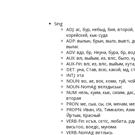
Sing
ADJ: ас, бур, небыд, бия, второй,
корейскей, кык-суда
ADP: вылын, бӧрын, вылэ, вывті, д
вылас
ADV: вӧдзӧ, бӧрӧ, Неуна, бура, бӧр, в
AUX: вӧлі, выйым, из, вӧліс, было, к
AUX-Fin: вӧлі, из, вӧліс, выйым, кута
DET: уна, Став, всю, какой, мӧд, 
INTJ: эта
NOUN: во, ае, вок, коми, туй, чой
NOUN-NomAg: велэдысьыс
NUM: нёль, куим, кык, сизим, дас,
вторая
PRON: ме, сыа, сы, сія, менам, ме
PROPN: Иван, Из, Тимкалэн, Азии,
Йӧртым, Красный
VERB-Fin: кӧсъя, сетіс, любита, рӧ
висьтоо, воедіс, мунэма
VERB-NomAg: ветлысь