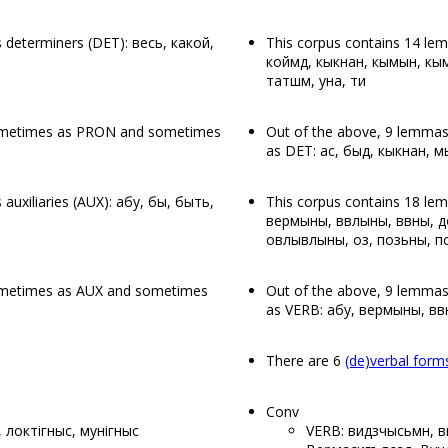
 determiners (DET): весь, какой,
This corpus contains 14 le
коймӧд, кыкнан, кымын, кымы
татшӧм, уна, ӧти
sometimes as PRON and sometimes
Out of the above, 9 lemm
as DET: ас, быд, кыкнан, мы
auxiliaries (AUX): абу, бы, быть,
This corpus contains 18 lem
вермыны, вӧвлыны, вӧвны, 
овлывлыны, оз, позьны, п
ometimes as AUX and sometimes
Out of the above, 9 lemma
as VERB: абу, вермыны, вӧв
There are 6
(de)verbal form
Conv
 локтігӧныс, мунігӧныс
VERB: видзчысьӧмӧн, ви