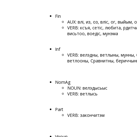
Fin
AUX: вӧлі, из, оз, вӧліс, ог, выйым, 
VERB: кӧсъя, сетіс, любита, рӧдитч
висьтоо, воедіс, мунэма
Inf
VERB: велэдны, ветлыны, мунны,
ветлооны, Сравнитны, бериччын
NomAg
NOUN: велэдысьыс
VERB: ветлысь
Part
VERB: закончитэм
Vnoun