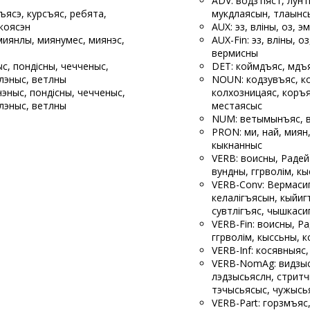
ADV: водзтіястӧ, лунт
ъясэ, курсъяс, ребята,
мукӧдлаясын, ӧтлаынӧс
коясэн
AUX: эз, вӧліны, оз, 
 миянлы, миянумес, миянэс,
AUX-Fin: эз, вӧліны, о
вермисны
ыс, пондісны, чечченыс,
DET: коймӧдъяс, мӧдъ
тлэныс, ветлӧны
NOUN: кодзувъяс, ко
нэныс, пондісны, чечченыс,
колхозницаяс, коръя
тлэныс, ветлӧны
местаясыс
NUM: ветымынъяс, 
PRON: ми, найӧ, миян,
кыкнанныс
VERB: воисны, Радейт
вунӧдны, гӧгӧрволім, кы
VERB-Conv: Вермасиг
келалігъясын, кыйиг
сувтлігъясӧ, чышкас
VERB-Fin: воисны, Ра
гӧгӧрволім, кыссьӧны, к
VERB-Inf: косявныяс
VERB-NomAg: видзысь
лэдзысьяслӧн, стрӧи
тэчысьясыс, чужысья
VERB-Part: горзӧмъяс