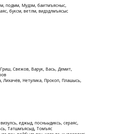
м, подмӧм, Мудзӧм, баитӧмъяснысӧ,
маяс, буксӧм, ветлӧм, видзӧдлӧмъясыс
 Гриш, Свежов, Варук, Вась, Демит,
ров
, Лихачёв, Нетулика, Прокоп, Пӧлашысь,
, визулӧсь, еджыд, посньыдикӧсь, сераяс,
ьӧсь, Татшӧмъясыд, Томъяс