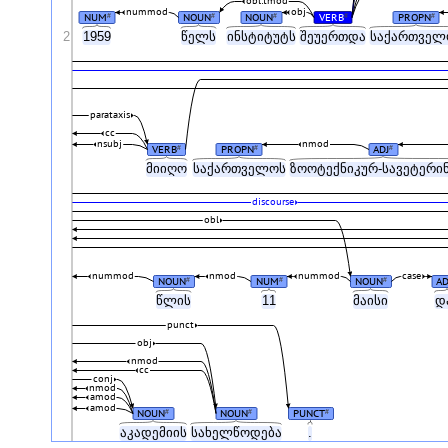
obl:tmod
nummod
obj
NUM
NOUN
NOUN
VERB
PROPN
#
#
#
#
#
2
1959
წელს
ინსტიტუტს
შეუერთდა
საქართვე
parataxis
cc
nsubj
nmod
VERB
PROPN
ADJ
#
#
#
მიიღო
საქართველოს
ზოოტექნიკურ-სავეტერ
discourse
obl
nummod
nmod
nummod
case
NOUN
NUM
NOUN
A
#
#
#
წლის
11
მაისი
დ
punct
obj
nmod
cc
conj
nmod
amod
amod
NOUN
NOUN
PUNCT
#
#
#
აკადემიის
სახელწოდება
.