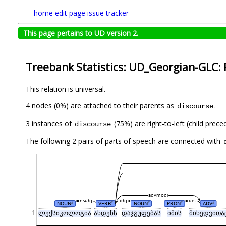
home
edit page
issue tracker
This page pertains to UD version 2.
Treebank Statistics: UD_Georgian-GLC: 
This relation is universal.
4 nodes (0%) are attached to their parents as
.
discourse
3 instances of
(75%) are right-to-left (child prec
discourse
The following 2 pairs of parts of speech are connected with
advmod
nsubj
obj
det
NOUN
VERB
NOUN
PRON
ADV
#
#
#
#
#
1
ლექსიკოლოგია
ახდენს
დაჯგუფებას
იმის
მიხედვითა