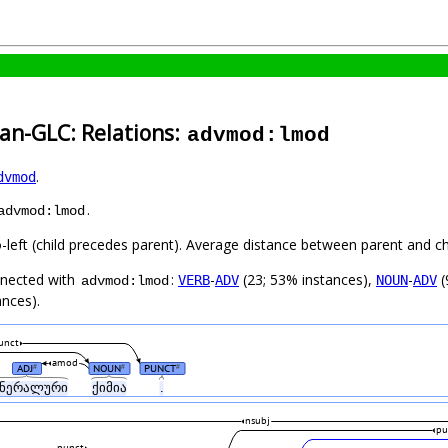
an-GLC: Relations:
advmod:lmod
.
dvmod
.
advmod:lmod
o-left (child precedes parent). Average distance between parent and c
nnected with
:
-
(23; 53% instances),
-
(
VERB
ADV
NOUN
ADV
advmod:lmod
ances).
unct
amod
ADJ
NOUN
PUNCT
#
#
#
ინერალური
ქიმია
.
nsubj
pu
punct