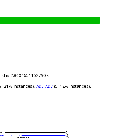
hild is 2.86046511627907.
9; 21% instances),
-
(5; 12% instances),
ADJ
ADV
nct
advmod:lmod
advmod