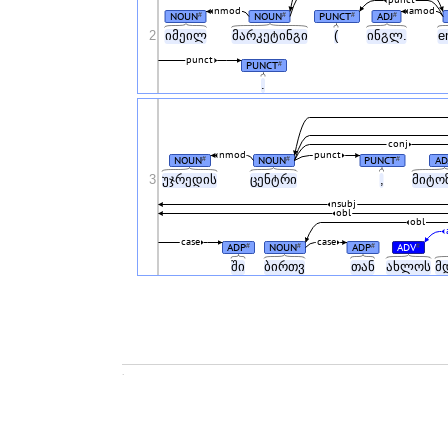
nmod
amod
NOUN
NOUN
PUNCT
ADJ
#
#
#
#
2
იმეილ
მარკეტინგი
(
ინგლ.
e
punct
PUNCT
#
.
conj
nmod
punct
NOUN
NOUN
PUNCT
AD
#
#
#
3
უჯრედის
ცენტრი
,
მიტო
nsubj
obl
obl
case
case
ADP
NOUN
ADP
ADV
#
#
#
#
ში
ბირთვ
თან
ახლოს
მ
.