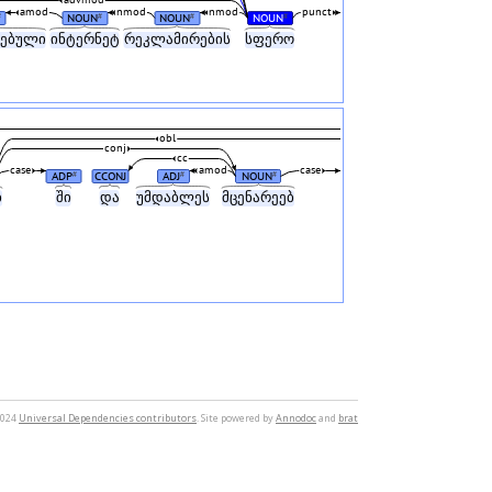
amod
nmod
nmod
punct
NOUN
NOUN
NOUN
#
#
#
#
ლებული
ინტერნეტ
რეკლამირების
სფერო
obl
conj
cc
case
amod
case
ADP
CCONJ
ADJ
NOUN
#
#
#
ბ
ში
და
უმდაბლეს
მცენარეებ
2024
Universal Dependencies contributors
. Site powered by
Annodoc
and
brat