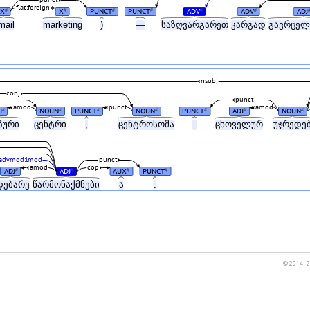
flat:foreign
X
X
PUNCT
PUNCT
ADV
ADV
ADJ
#
#
#
#
#
#
mail
marketing
)
—
საზღვარგარეთ
კარგად
გავრცე
nsubj
conj
punct
amod
punct
amod
J
NOUN
PUNCT
NOUN
PUNCT
ADJ
NOUN
#
#
#
#
#
#
#
ზური
ცენტრი
,
ცენტროსომა
–
ცხოველურ
უჯრედე
advmod:lmod
punct
amod
cop
ADJ
ADJ
AUX
PUNCT
#
#
#
#
დებარე
წარმონაქმნები
ა
.
© 2014–