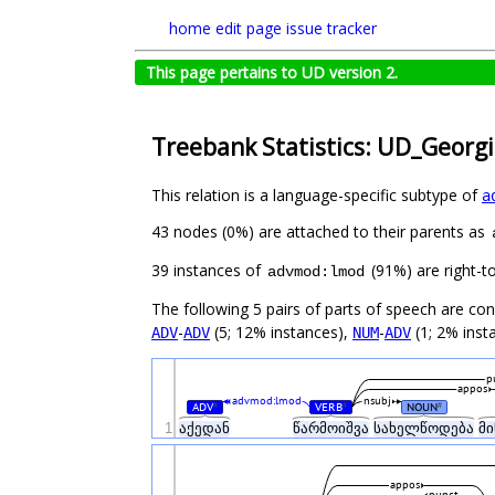
home
edit page
issue tracker
This page pertains to UD version 2.
Treebank Statistics: UD_Georgi
This relation is a language-specific subtype of
a
43 nodes (0%) are attached to their parents as
39 instances of
(91%) are right-t
advmod:lmod
The following 5 pairs of parts of speech are co
-
(5; 12% instances),
-
(1; 2% inst
ADV
ADV
NUM
ADV
p
appos
advmod:lmod
nsubj
ADV
VERB
NOUN
#
#
#
1
აქედან
წარმოიშვა
სახელწოდება
მ
appos
punct