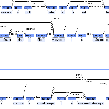
obl
det
det
det
l
amod:att
nummod
VERB
DET
ADJ
NOUN
DET
DET
NUM
NO
#
#
#
#
#
#
#
vásárolt
a
múlt
héten
az
a
két
fi
punct
c
nsubj
parataxis
punct
case
obj
det
NOUN
ADP
PUNCT
NOUN
VERB
PUNCT
DET
PRON
CC
#
#
#
#
#
bítószer
miatt
—
életét
vesztette
,
a
másikat
p
punct
csubj
punct
mark
nsubj
conj
punct
det
det
det
DET
NOUN
DET
NOUN
PUNCT
DET
NOUN
P
#
#
#
#
#
#
a
viszony
a
korrektségen
,
a
kiszámíthatóságon