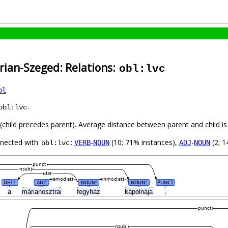
rian-Szeged: Relations:
obl:lvc
.
bl
.
obl:lvc
t (child precedes parent). Average distance between parent and child 
nnected with
:
-
(10; 71% instances),
-
(2; 1
VERB
NOUN
ADJ
NOUN
obl:lvc
punct
nsubj
det
amod:att
nmod:att
DET
ADJ
NOUN
NOUN
PUNCT
#
#
#
#
t
a
márianosztrai
fegyház
kápolnája
.
punct
nsubj