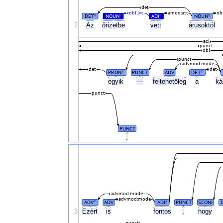
det
obl:lvc
amod:att
ob
DET
NOUN
ADJ
NOUN
#
#
#
#
2
Az
őrizetbe
vett
árusoktól
acl
punct
obl
punct
advmod:mode
det
det
PRON
PUNCT
ADV
DET
#
#
egyik
—
feltehetőleg
a
ká
punct
PUNCT
.
advmod:mode
advmod:mode
ADV
ADV
ADJ
PUNCT
SCONJ
#
#
3
Ezért
is
fontos
,
hogy