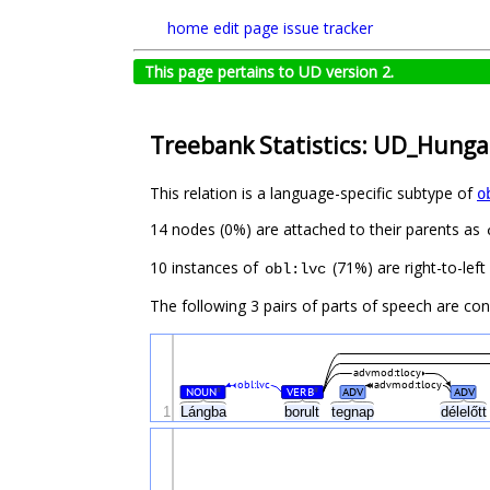
home
edit page
issue tracker
This page pertains to UD version 2.
Treebank Statistics: UD_Hunga
This relation is a language-specific subtype of
o
14 nodes (0%) are attached to their parents as
10 instances of
(71%) are right-to-lef
obl:lvc
The following 3 pairs of parts of speech are co
advmod:tlocy
obl:lvc
advmod:tlocy
NOUN
VERB
ADV
ADV
#
#
1
Lángba
borult
tegnap
délelőt