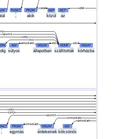
case
det
UN
PUNCT
PRON
ADP
DET
#
#
#
atal
,
akik
közül
az
onj
punct
obj
cc
amod:att
obl
obl
ONJ
ADJ
NOUN
VERB
NOUN
#
#
#
#
edig
súlyos
állapotban
szállították
kórházba
obl
conj
punct
nmod:att
amod:att
nmod:att
UNCT
PRON
NOUN
ADJ
#
#
#
,
egymás
érdekeinek
kölcsönös