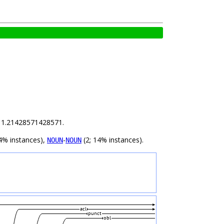
is 1.21428571428571.
4% instances),
-
(2; 14% instances).
NOUN
NOUN
acl
punct
obl